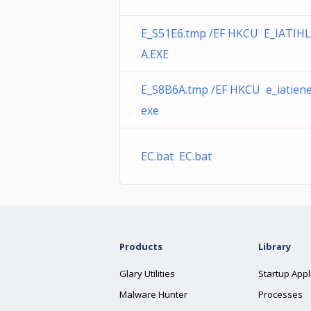
E_S51E6.tmp /EF HKCU E_IATIHL
A.EXE
E_S8B6A.tmp /EF HKCU e_iatiene
exe
EC.bat EC.bat
Products
Library
Glary Utilities
Startup Appl
Malware Hunter
Processes