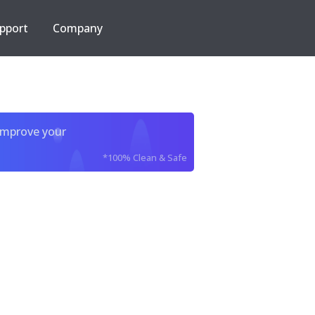
pport
Company
improve your
*100% Clean & Safe