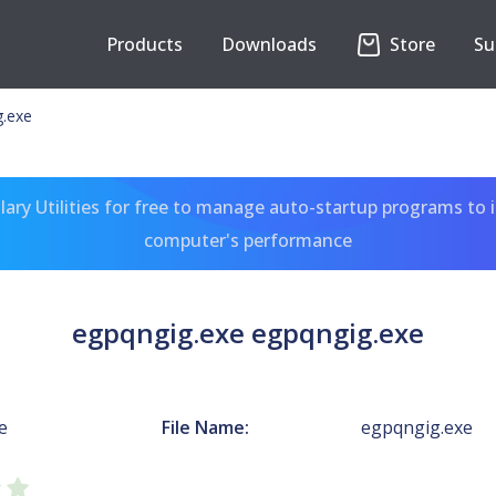
Products
Downloads
Store
Su
g.exe
ary Utilities for free to manage auto-startup programs to 
computer's performance
egpqngig.exe egpqngig.exe
e
File Name:
egpqngig.exe