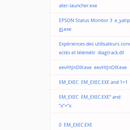
ater-launcher.exe
EPSON Status Monitor 3 e_yatip
gj.exe
Expériences des utilisateurs con
ectés et télémétr diagtrack.dll
eevHtJnDlX.exe eevHtJnDlX.exe
EM_EXEC EM_EXEC.EXE and 1=1
EM_EXEC EM_EXEC.EXE" and
"x"="x
0 EM_EXEC.EXE