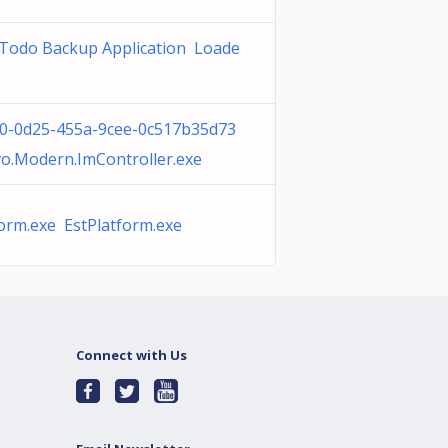
Todo Backup Application Loade
0-0d25-455a-9cee-0c517b35d73
o.Modern.ImController.exe
form.exe EstPlatform.exe
Connect with Us