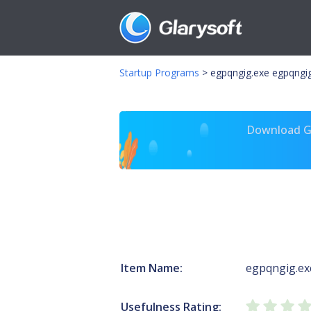
Startup Programs
>
egpqngig.exe egpqngi
Download Gl
Item Name:
egpqngig.ex
Usefulness Rating: