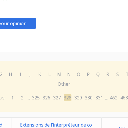
your opinion
G
H
I
J
K
L
M
N
O
P
Q
R
S
Other
us
1
2
325
326
327
328
329
330
331
462
463
...
...
d
Extensions de l’interpréteur de co