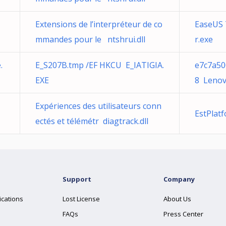
Extensions de l’interpréteur de co
EaseUS 
mmandes pour le ntshrui.dll
r.exe
.
E_S207B.tmp /EF HKCU E_IATIGIA.
e7c7a50
EXE
8 Lenov
Expériences des utilisateurs conn
EstPlat
ectés et télémétr diagtrack.dll
Support
Company
ications
Lost License
About Us
FAQs
Press Center