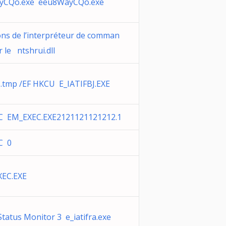
yCQo.exe eeu8WayCQo.exe
ons de l’interpréteur de comman
 le ntshrui.dll
.tmp /EF HKCU E_IATIFBJ.EXE
C EM_EXEC.EXE2121121121212.1
C 0
EC.EXE
tatus Monitor 3 e_iatifra.exe