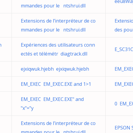
eeu8Wa
mmandes pour le ntshrui.dll
Extensions de l’interpréteur de co
Extensi
mmandes pour le ntshrui.dll
des pour
n
Expériences des utilisateurs conn
E_SC31C
ectés et télémétr diagtrack.dll
ejxiqwuk.hjebh ejxiqwuk.hjebh
EM_EXE
EM_EXEC EM_EXEC.EXE and 1>1
EM_EXE
EM_EXEC EM_EXEC.EXE" and
0 EM_EX
"x"="y
Extensions de l’interpréteur de co
EPSON S
mmandes pour le ntshrui.dll