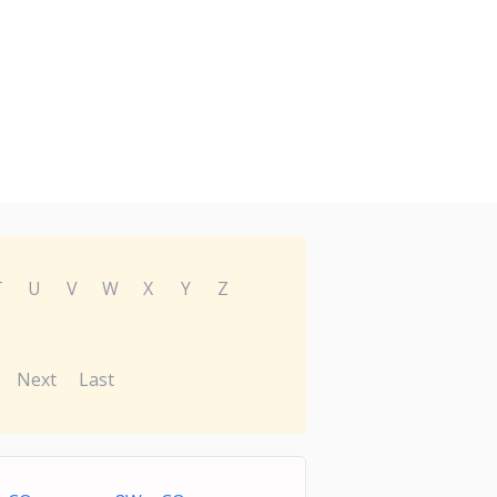
T
U
V
W
X
Y
Z
Next
Last