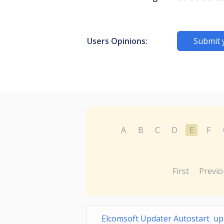
Users Opinions:
Submit 
A
B
C
D
E
F
First
Previo
Elcomsoft Updater Autostart up