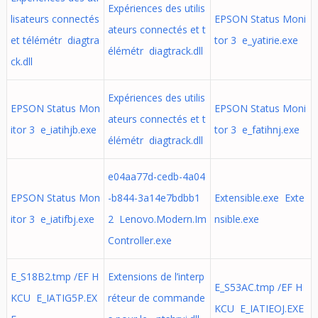
Expériences des utilis
lisateurs connectés
EPSON Status Moni
ateurs connectés et t
et télémétr diagtra
tor 3 e_yatirie.exe
élémétr diagtrack.dll
ck.dll
Expériences des utilis
EPSON Status Mon
EPSON Status Moni
ateurs connectés et t
itor 3 e_iatihjb.exe
tor 3 e_fatihnj.exe
élémétr diagtrack.dll
e04aa77d-cedb-4a04
EPSON Status Mon
-b844-3a14e7bdbb1
Extensible.exe Exte
itor 3 e_iatifbj.exe
2 Lenovo.Modern.Im
nsible.exe
Controller.exe
E_S18B2.tmp /EF H
Extensions de l’interp
E_S53AC.tmp /EF H
KCU E_IATIG5P.EX
réteur de commande
KCU E_IATIEOJ.EXE