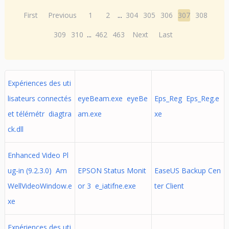
First
Previous
1
2
...
304
305
306
307
308
309
310
...
462
463
Next
Last
Expériences des uti
lisateurs connectés
eyeBeam.exe eyeBe
Eps_Reg Eps_Reg.e
et télémétr diagtra
am.exe
xe
ck.dll
Enhanced Video Pl
ug-in (9.2.3.0) Am
EPSON Status Monit
EaseUS Backup Cen
WellVideoWindow.e
or 3 e_iatifne.exe
ter Client
xe
Expériences des uti