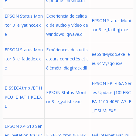
E
s pour le ntshrui.dll
EPSON Status Mon
Experiencia de calida
EPSON Status Moni
itor 3 e_yatihcc.ex
d de audio y vídeo de
tor 3 e_fatihqj.exe
e
Windows qwave.dll
EPSON Status Mon
Expériences des utilis
ee6S4Mysqo.exe e
itor 3 e_fatiede.ex
ateurs connectés et t
e6S4Mysqo.exe
e
élémétr diagtrack.dll
EPSON EP-706A Ser
E_S9EC4.tmp /EF H
EPSON Status Monit
ies Update {105EBC
KCU E_IATIHKE.EX
or 3 e_yatisfe.exe
FA-1100-40FC-A7 E
E
_ITSLMJ.EXE
EPSON XP-510 Seri
es Invitation {CC7D
E_SFF55.tmp /EF HK
Evil Internet Bar ru