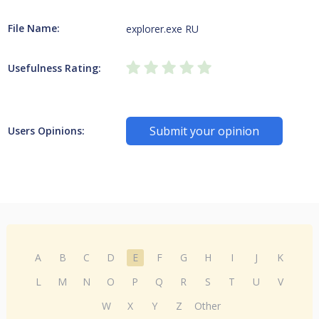
File Name:
explorer.exe RU
Usefulness Rating:
Submit your opinion
Users Opinions:
A
B
C
D
E
F
G
H
I
J
K
L
M
N
O
P
Q
R
S
T
U
V
W
X
Y
Z
Other