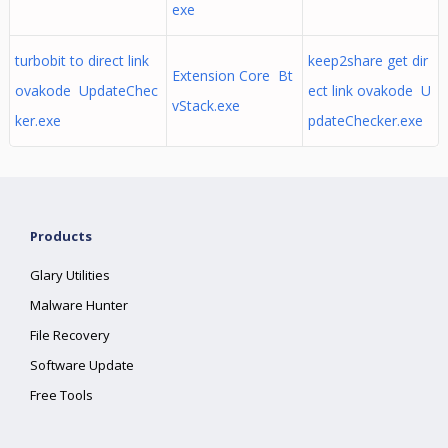
exe
turbobit to direct link
keep2share get dir
Extension Core Bt
ovakode UpdateChec
ect link ovakode U
vStack.exe
ker.exe
pdateChecker.exe
Products
Glary Utilities
Malware Hunter
File Recovery
Software Update
Free Tools