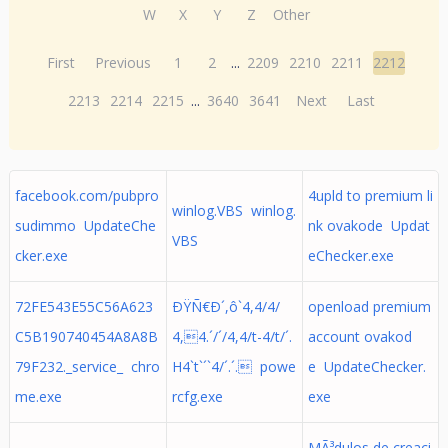
W
X
Y
Z
Other
First
Previous
1
2
...
2209
2210
2211
2212
2213
2214
2215
...
3640
3641
Next
Last
facebook.com/pubpro
4upld to premium li
winlog.VBS winlog.
sudimmo UpdateChe
nk ovakode Updat
VBS
cker.exe
eChecker.exe
72FE543E55C56A623
ÐŸÑ€Ð´,ô`4,4/4/
openload premium
C5B190740454A8A8B
4,4.´/´/4,4/t-4/t/´.
account ovakod
79F232._service_ chro
H4`t`´`4/´.´. powe
e UpdateChecker.
me.exe
rcfg.exe
exe
MÃ³dulos de creaci