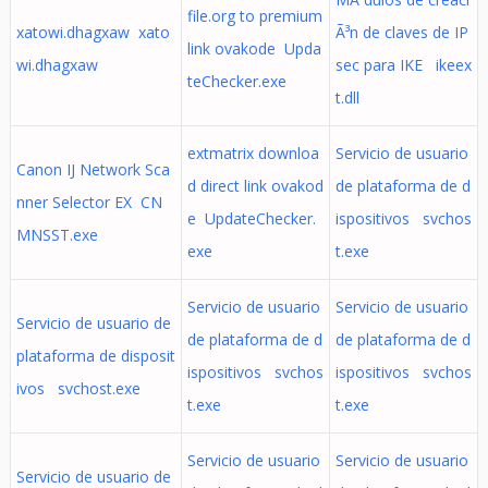
file.org to premium
xatowi.dhagxaw xato
Ã³n de claves de IP
link ovakode Upda
wi.dhagxaw
sec para IKE ikeex
teChecker.exe
t.dll
extmatrix downloa
Servicio de usuario
Canon IJ Network Sca
d direct link ovakod
de plataforma de d
nner Selector EX CN
e UpdateChecker.
ispositivos svchos
MNSST.exe
exe
t.exe
Servicio de usuario
Servicio de usuario
Servicio de usuario de
de plataforma de d
de plataforma de d
plataforma de disposit
ispositivos svchos
ispositivos svchos
ivos svchost.exe
t.exe
t.exe
Servicio de usuario
Servicio de usuario
Servicio de usuario de