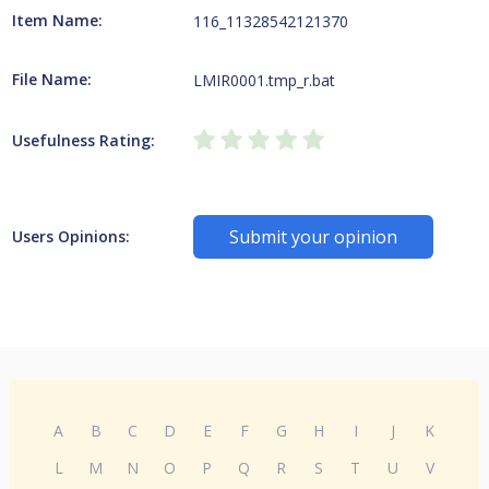
Item Name:
116_11328542121370
File Name:
LMIR0001.tmp_r.bat
Usefulness Rating:
Submit your opinion
Users Opinions:
A
B
C
D
E
F
G
H
I
J
K
L
M
N
O
P
Q
R
S
T
U
V