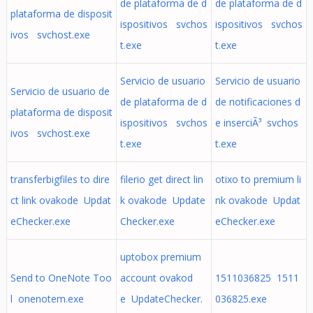
de plataforma de d
de plataforma de d
plataforma de disposit
ispositivos svchos
ispositivos svchos
ivos svchost.exe
t.exe
t.exe
Servicio de usuario
Servicio de usuario
Servicio de usuario de
de plataforma de d
de notificaciones d
plataforma de disposit
ispositivos svchos
e inserciÃ³ svchos
ivos svchost.exe
t.exe
t.exe
transferbigfiles to dire
filerio get direct lin
otixo to premium li
ct link ovakode Updat
k ovakode Update
nk ovakode Updat
eChecker.exe
Checker.exe
eChecker.exe
uptobox premium
Send to OneNote Too
account ovakod
1511036825 1511
l onenotem.exe
e UpdateChecker.
036825.exe