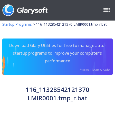
Startup Programs
>
116_11328542121370 LMIR0001.tmp_r.bat
Download Glary Utilities for free to manage auto-
startup programs to improve your computer's
performance
*100% Clean & Safe
116_11328542121370
LMIR0001.tmp_r.bat