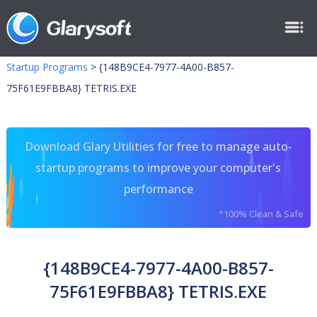
Startup Programs
>
{148B9CE4-7977-4A00-B857-
75F61E9FBBA8} TETRIS.EXE
Download Glary Utilities for free to manage auto-
startup programs to improve your computer's
performance
*100% Clean & Safe
{148B9CE4-7977-4A00-B857-
75F61E9FBBA8} TETRIS.EXE