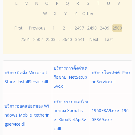
L
M
N
O
P
Q
R
S
T
U
V
W
X
Y
Z
Other
First
Previous
1
2
...
2497
2498
2499
2500
2501
2502
2503
...
3640
3641
Next
Last
บริการการตั้งค่าเค
บริการติดตั้ง Microsoft
บริการโทรศัพท์ Pho
รือข่าย NetSetup
Store InstallService.dll
neService.dll
Svc.dll
บริการระบบเครือข่
บริการฮอตสปอตของ Wi
ายของ Xbox Liv
1960F8A9.exe 196
ndows Mobile tetherin
e XboxNetApiSv
0F8A9.exe
gservice.dll
c.dll