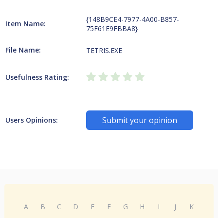
{148B9CE4-7977-4A00-B857-
Item Name:
75F61E9FBBA8}
File Name:
TETRIS.EXE
Usefulness Rating:
Submit your opinion
Users Opinions:
A
B
C
D
E
F
G
H
I
J
K