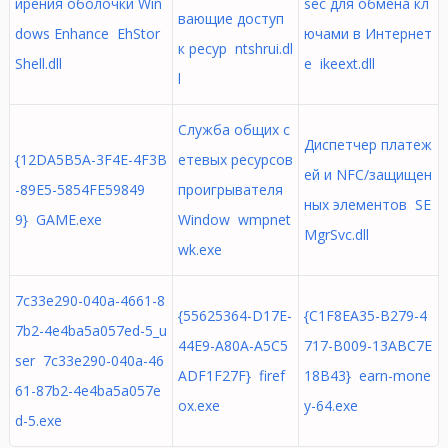
ирения оболочки Win
sec для обмена кл
вающие доступ
dows Enhance EhStor
ючами в Интернет
к ресур ntshrui.dl
Shell.dll
е ikeext.dll
l
Служба общих с
Диспетчер платеж
{12DA5B5A-3F4E-4F3B
етевых ресурсов
ей и NFC/защищен
-89E5-5854FE59849
проигрывателя
ных элементов SE
9} GAME.exe
Window wmpnet
MgrSvc.dll
wk.exe
7c33e290-040a-4661-8
{55625364-D17E-
{C1F8EA35-B279-4
7b2-4e4ba5a057ed-5_u
44E9-A80A-A5C5
717-B009-13ABC7E
ser 7c33e290-040a-46
ADF1F27F} firef
18B43} earn-mone
61-87b2-4e4ba5a057e
ox.exe
y-64.exe
d-5.exe