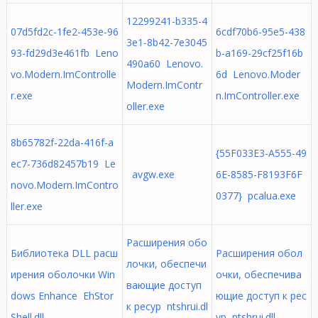
12299241-b335-4
07d5fd2c-1fe2-453e-96
6cdf70b6-95e5-438
3e1-8b42-7e3045
93-fd29d3e461fb Leno
b-a169-29cf25f16b
490a60 Lenovo.
vo.Modern.ImControlle
6d Lenovo.Moder
Modern.ImContr
r.exe
n.ImController.exe
oller.exe
8b65782f-22da-416f-a
{55F033E3-A555-49
ec7-736d82457b19 Le
avgw.exe
6E-8585-F8193F6F
novo.Modern.ImContro
0377} pcalua.exe
ller.exe
Расширения обо
Библиотека DLL расш
Расширения обол
лочки, обеспечи
ирения оболочки Win
очки, обеспечива
вающие доступ
dows Enhance EhStor
ющие доступ к рес
к ресур ntshrui.dl
Shell.dll
ур ntshrui.dll