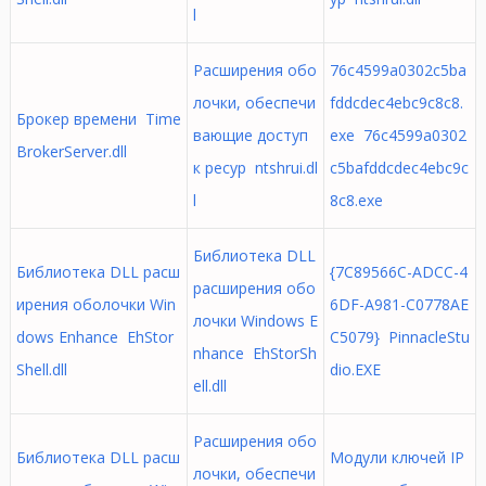
l
Расширения обо
76c4599a0302c5ba
лочки, обеспечи
fddcdec4ebc9c8c8.
Брокер времени Time
вающие доступ
exe 76c4599a0302
BrokerServer.dll
к ресур ntshrui.dl
c5bafddcdec4ebc9c
l
8c8.exe
Библиотека DLL
Библиотека DLL расш
{7C89566C-ADCC-4
расширения обо
ирения оболочки Win
6DF-A981-C0778AE
лочки Windows E
dows Enhance EhStor
C5079} PinnacleStu
nhance EhStorSh
Shell.dll
dio.EXE
ell.dll
Расширения обо
Библиотека DLL расш
Модули ключей IP
лочки, обеспечи