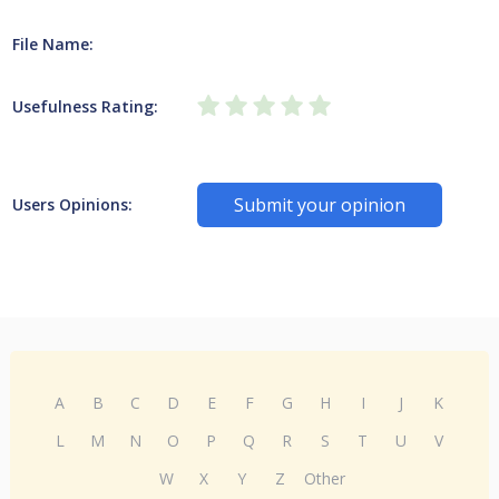
File Name:
Usefulness Rating:
Submit your opinion
Users Opinions:
A
B
C
D
E
F
G
H
I
J
K
L
M
N
O
P
Q
R
S
T
U
V
W
X
Y
Z
Other