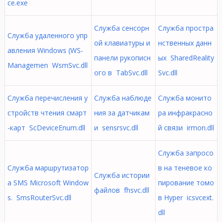
ce.exe
Служба сенсорн
Служба простра
Служба удаленного упр
ой клавиатуры и
нственных данн
авления Windows (WS-
панели рукописн
ых SharedReality
Managemen WsmSvc.dll
ого в TabSvc.dll
Svc.dll
Служба перечисления у
Служба наблюде
Служба монито
стройств чтения смарт
ния за датчикам
ра инфракрасно
-карт ScDeviceEnum.dll
и sensrsvc.dll
й связи irmon.dll
Служба запросо
Служба маршрутизатор
в на теневое ко
Служба истории
а SMS Microsoft Window
пирование томо
файлов fhsvc.dll
s. SmsRouterSvc.dll
в Hyper icsvcext.
dll