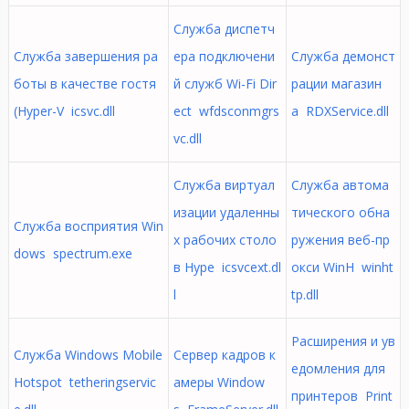
Служба диспетч
Служба завершения ра
ера подключени
Служба демонст
боты в качестве гостя
й служб Wi-Fi Dir
рации магазин
(Hyper-V icsvc.dll
ect wfdsconmgrs
а RDXService.dll
vc.dll
Служба виртуал
Служба автома
изации удаленны
тического обна
Служба восприятия Win
х рабочих столо
ружения веб-пр
dows spectrum.exe
в Hype icsvcext.dl
окси WinH winht
l
tp.dll
Расширения и ув
Служба Windows Mobile
Сервер кадров к
едомления для
Hotspot tetheringservic
амеры Window
принтеров Print