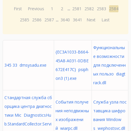
First
Previous
1
2
...
2581
2582
2583
2584
2585
2586
2587
...
3640
3641
Next
Last
Функциональны
{EC3A1033-B664-
е возможности
45A8-A031-0DBE
345 33 dmsysadu.exe
для подключенн
672E417C} psiph
ых пользо diagt
on3 (1).exe
rack.dll
Стандартная служба сб
События получе
Служба узла пос
орщика центра диагнос
ния неподвижны
тавщика шифро
тики Mic DiagnosticsHu
х изображени
вания Window
b.StandardCollector.Servi
й wiarpc.dll
s wephostsvc.dll