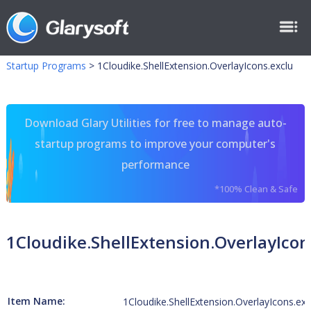
Startup Programs
>
1Cloudike.ShellExtension.OverlayIcons.exclu
Download Glary Utilities for free to manage auto-
startup programs to improve your computer's
performance
*100% Clean & Safe
1Cloudike.ShellExtension.OverlayIcon
Item Name:
1Cloudike.ShellExtension.OverlayIcons.exc