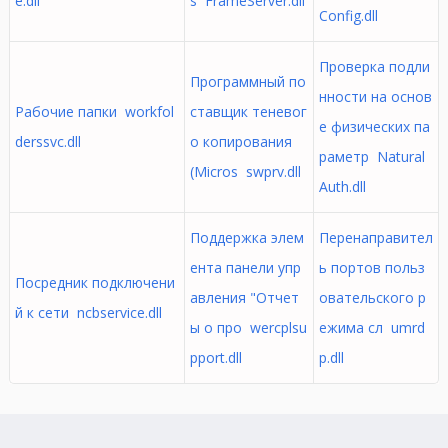
e.dll
s FrameServer.dll
Config.dll
Проверка подли
Программный по
нности на основ
Рабочие папки workfol
ставщик теневог
е физических па
derssvc.dll
о копирования
раметр Natural
(Micros swprv.dll
Auth.dll
Поддержка элем
Перенаправител
ента панели упр
ь портов польз
Посредник подключени
авления "Отчет
овательского р
й к сети ncbservice.dll
ы о про wercplsu
ежима сл umrd
pport.dll
p.dll