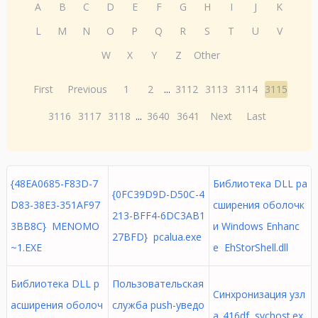
A
B
C
D
E
F
G
H
I
J
K
L
M
N
O
P
Q
R
S
T
U
V
W
X
Y
Z
Other
First
Previous
1
2
...
3112
3113
3114
3115
3116
3117
3118
...
3640
3641
Next
Last
{48EA0685-F83D-7
Библиотека DLL ра
{0FC39D9D-D50C-4
D83-38E3-351AF97
сширения оболочк
213-BFF4-6DC3AB1
3BB8C} MENOMO
и Windows Enhanc
27BFD} pcalua.exe
~1.EXE
e EhStorShell.dll
Библиотека DLL р
Пользовательская
Синхронизация узл
асширения оболоч
служба push-уведо
а_416df svchost.ex