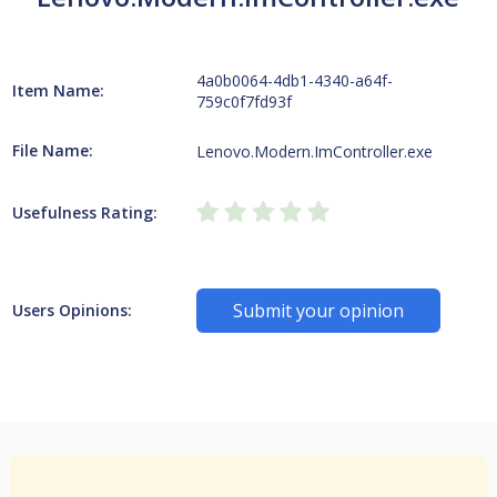
4a0b0064-4db1-4340-a64f-
Item Name:
759c0f7fd93f
File Name:
Lenovo.Modern.ImController.exe
Usefulness Rating:
Submit your opinion
Users Opinions: