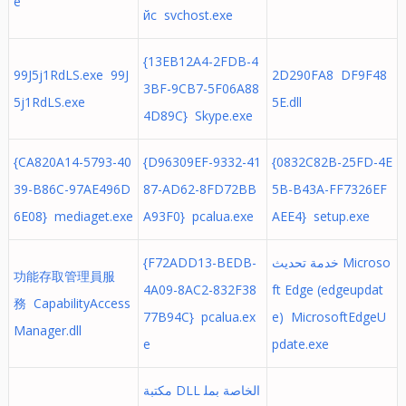
e
йс svchost.exe
{13EB12A4-2FDB-4
99J5j1RdLS.exe 99J
2D290FA8 DF9F48
3BF-9CB7-5F06A88
5j1RdLS.exe
5E.dll
4D89C} Skype.exe
{CA820A14-5793-40
{D96309EF-9332-41
{0832C82B-25FD-4E
39-B86C-97AE496D
87-AD62-8FD72BB
5B-B43A-FF7326EF
6E08} mediaget.exe
A93F0} pcalua.exe
AEE4} setup.exe
{F72ADD13-BEDB-
خدمة تحديث Microso
功能存取管理員服
4A09-8AC2-832F38
ft Edge (edgeupdat
務 CapabilityAccess
77B94C} pcalua.ex
e) MicrosoftEdgeU
Manager.dll
e
pdate.exe
مكتبة DLL الخاصة بمل