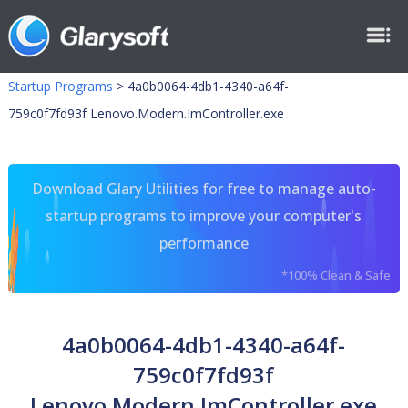
Startup Programs
>
4a0b0064-4db1-4340-a64f-
759c0f7fd93f Lenovo.Modern.ImController.exe
Download Glary Utilities for free to manage auto-
startup programs to improve your computer's
performance
*100% Clean & Safe
4a0b0064-4db1-4340-a64f-
759c0f7fd93f
Lenovo.Modern.ImController.exe