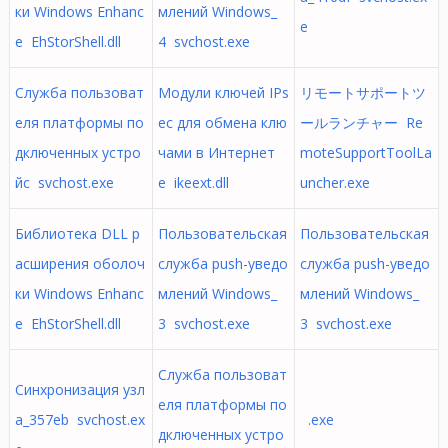
ки Windows Enhanc
млений Windows_
e
e EhStorShell.dll
4 svchost.exe
Служба пользоват
Модули ключей IPs
リモートサポートツ
еля платформы по
ec для обмена клю
ールランチャー Re
дключенных устро
чами в Интернет
moteSupportToolLa
йс svchost.exe
е ikeext.dll
uncher.exe
Библиотека DLL р
Пользовательская
Пользовательская
асширения оболоч
служба push-уведо
служба push-уведо
ки Windows Enhanc
млений Windows_
млений Windows_
e EhStorShell.dll
3 svchost.exe
3 svchost.exe
Служба пользоват
Синхронизация узл
еля платформы по
а_357eb svchost.ex
 .exe
дключенных устро