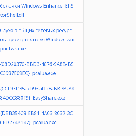
болочки Windows Enhance EhS
torShell.dll
Служба общих сетевых ресурс
ов проигрывателя Window wm
pnetwk.exe
{08D20370-BBD3-4876-9A8B-B5
C3987E09EC} pcalua.exe
{CCF93D35-7D93-412B-BB7B-B8
84DCC880F9} EasyShare.exe
{DBB354C8-EB81-4A03-8032-3C
6ED274B147} pcalua.exe