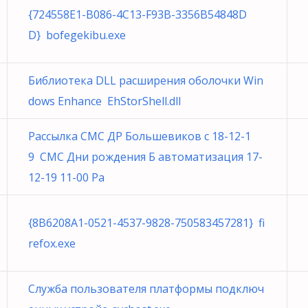
{724558E1-B086-4C13-F93B-3356B54848D
D} bofegekibu.exe
Библиотека DLL расширения оболочки Win
dows Enhance EhStorShell.dll
Рассылка СМС ДР Большевиков с 18-12-1
9 СМС Дни рождения Б автоматизация 17-
12-19 11-00 Ра
{8B6208A1-0521-4537-9828-750583457281} fi
refox.exe
Служба пользователя платформы подключ