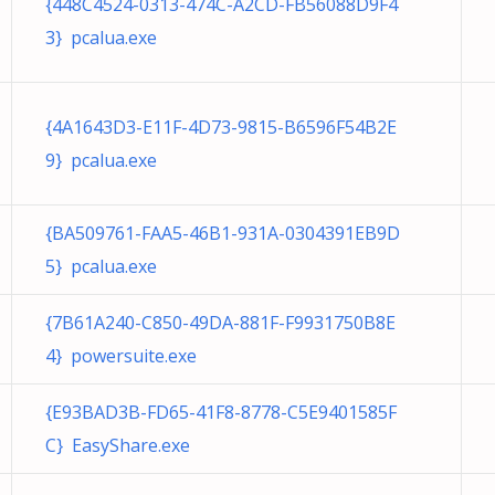
{448C4524-0313-474C-A2CD-FB56088D9F4
3} pcalua.exe
{4A1643D3-E11F-4D73-9815-B6596F54B2E
9} pcalua.exe
{BA509761-FAA5-46B1-931A-0304391EB9D
5} pcalua.exe
{7B61A240-C850-49DA-881F-F9931750B8E
4} powersuite.exe
{E93BAD3B-FD65-41F8-8778-C5E9401585F
C} EasyShare.exe