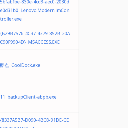
5bfabfbe-830e-4cd3-aec0-2030d
e0d31b0 Lenovo.Modern.ImCon
troller.exe
{B29B7576-4C37-4379-852B-20A
C90F9904D} MSACCESS.EXE
酷点 CoolDock.exe
11 backupClient-abpb.exe
{8337A5B7-D090-4BC8-91DE-CE