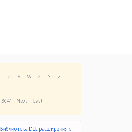
T
U
V
W
X
Y
Z
3641
Next
Last
Библиотека DLL расширения о