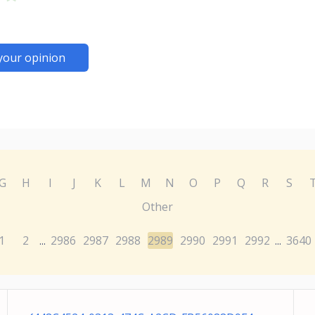
your opinion
G
H
I
J
K
L
M
N
O
P
Q
R
S
Other
1
2
2986
2987
2988
2989
2990
2991
2992
3640
...
...