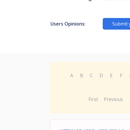
Users Opinions:
Submit 
A
B
C
D
E
F
First
Previous