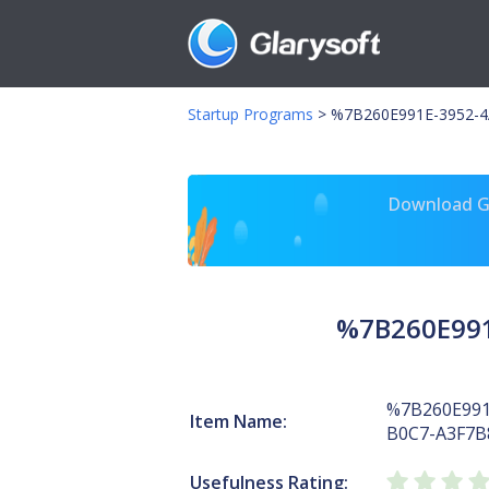
Startup Programs
>
%7B260E991E-3952-
Download Gl
%7B260E991
%7B260E991
Item Name:
B0C7-A3F7
Usefulness Rating: