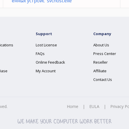
енных устройс svchost.exe
Support
Company
ications
Lost License
About Us
FAQs
Press Center
Online Feedback
Reseller
Base
My Account
Affiliate
Contact Us
rved.
Home
|
EULA
|
Privacy Po