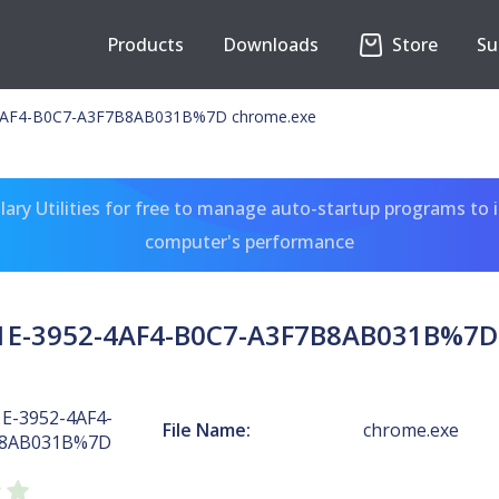
Products
Downloads
Store
Su
4AF4-B0C7-A3F7B8AB031B%7D chrome.exe
ary Utilities for free to manage auto-startup programs to 
computer's performance
E-3952-4AF4-B0C7-A3F7B8AB031B%7D
E-3952-4AF4-
File Name:
chrome.exe
B8AB031B%7D