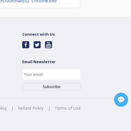
9D00694AE0} chrome.exe
Connect with Us
Email Newsletter
licy
|
Refund Policy
|
Terms of Use