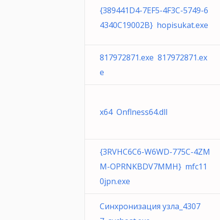
{389441D4-7EF5-4F3C-5749-6
4340C19002B} hopisukat.exe
817972871.exe 817972871.ex
e
x64 Onflness64.dll
{3RVHC6C6-W6WD-775C-4ZM
M-OPRNKBDV7MMH} mfc11
0jpn.exe
Синхронизация узла_4307