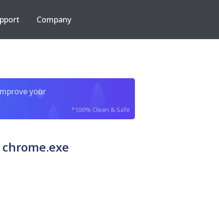
pport
Company
improve your
*100% Clean & Safe
 chrome.exe