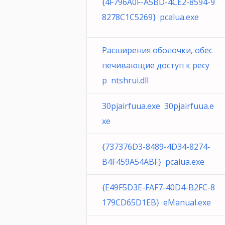
{4F796A0F-A5BD-4CE2-8594-9
8278C1C5269} pcalua.exe
Расширения оболочки, обес
печивающие доступ к ресу
р ntshrui.dll
30pjairfuua.exe 30pjairfuua.e
xe
{737376D3-8489-4D34-8274-
B4F459A54ABF} pcalua.exe
{E49F5D3E-FAF7-40D4-B2FC-8
179CD65D1EB} eManual.exe