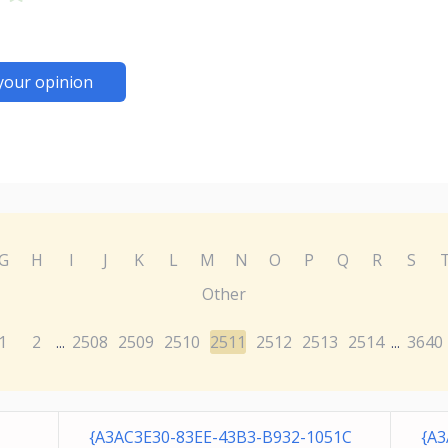
your opinion
G
H
I
J
K
L
M
N
O
P
Q
R
S
Other
1
2
2508
2509
2510
2511
2512
2513
2514
3640
...
...
{A3AC3E30-83EE-43B3-B932-1051C
{A3