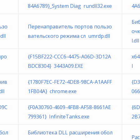
84A6789}_System Diag rundll32.exe
4A6
Би
ьзо
Перенаправитель портов пользо
очк
dll
вательского режима сл umrdp.dll
l.dll
про
{F15BF222-CCC6-4475-A06D-3D12A
x64
BDC8304} 3443A09.EXE
l
чив
{1780F7EC-FE72-4DE8-98CA-A1AAFF
{D3
ll
1FB04A} chrome.exe
066
D9C
{F0A30760-4609-4FB8-AF58-8661AE
{6D
799361} InfiniteTanks.exe
2B7
бол
Библиотека DLL расширения обол
Рас