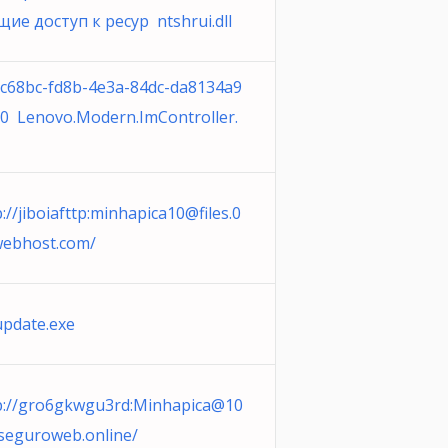
ие доступ к ресур ntshrui.dll
c68bc-fd8b-4e3a-84dc-da8134a9
0 Lenovo.Modern.ImController.
://jiboiafttp:
minhapica10@files.0
ebhost.com
/
update.exe
://gro6gkwgu3rd:Minhapica@
10
eguroweb.online
/