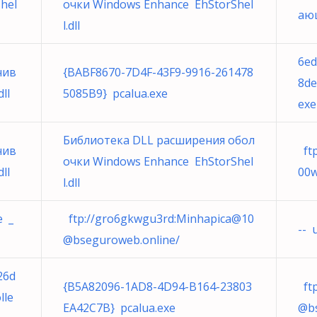
hel
очки Windows Enhance EhStorShel
ающ
l.dll
6ed
чив
{BABF8670-7D4F-43F9-9916-261478
8de
ll
5085B9} pcalua.exe
exe
Библиотека DLL расширения обол
чив
ftp
очки Windows Enhance EhStorShel
ll
00w
l.dll
e _
ftp://gro6gkwgu3rd:Minhapica@
10
-- 
@bseguroweb.online
/
26d
{B5A82096-1AD8-4D94-B164-23803
ftp
lle
EA42C7B} pcalua.exe
@bs