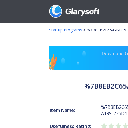
Startup Programs
>
%7B8EB2C65A-BCC9-
Download Gl
%7B8EB2C65
%7B8EB2C65
Item Name:
A199-736D
Usefulness Rating: