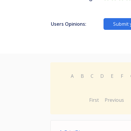
Users Opinions:
Submit 
A
B
C
D
E
F
First
Previous