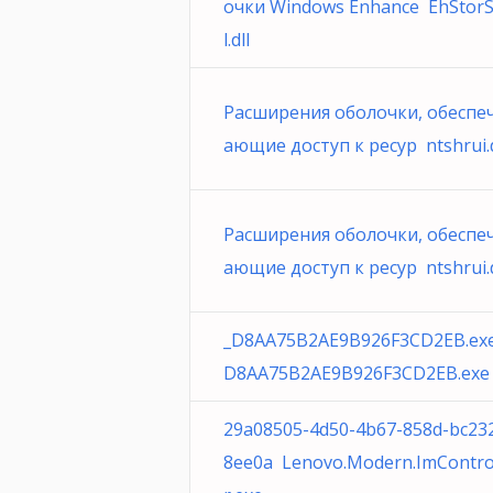
очки Windows Enhance EhStorS
l.dll
Расширения оболочки, обеспе
ающие доступ к ресур ntshrui.d
Расширения оболочки, обеспе
ающие доступ к ресур ntshrui.d
_D8AA75B2AE9B926F3CD2EB.ex
D8AA75B2AE9B926F3CD2EB.exe
29a08505-4d50-4b67-858d-bc23
8ee0a Lenovo.Modern.ImContro