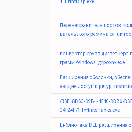
1 PrintDisp.exe
Перенаправитель портов пол
вательского режима сл umrdp.
Конвертор групп диспетчера 
грамм Windows grpconv.exe
Расширения оболочки, обеспе
ающие доступ к ресур ntshrui.d
{38E18D83-99B4-4F40-9BB0-B8
34F24F7} InfiniteTanks.exe
Библиотека DLL расширения о