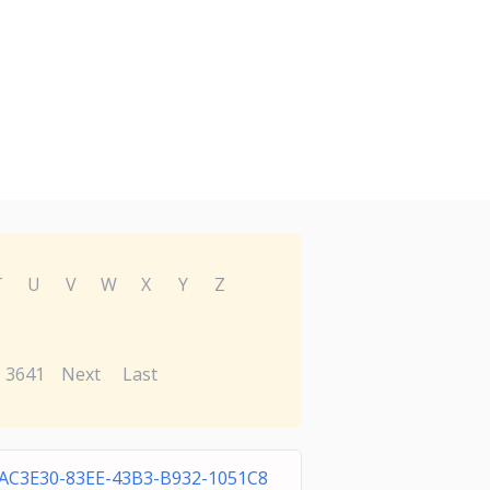
T
U
V
W
X
Y
Z
3641
Next
Last
AC3E30-83EE-43B3-B932-1051C8