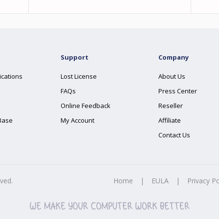
Support
Company
ications
Lost License
About Us
FAQs
Press Center
Online Feedback
Reseller
Base
My Account
Affiliate
Contact Us
rved.
Home
|
EULA
|
Privacy Po