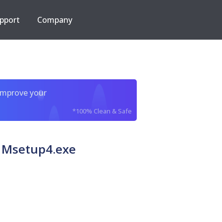
pport
Company
improve your
*100% Clean & Safe
Msetup4.exe