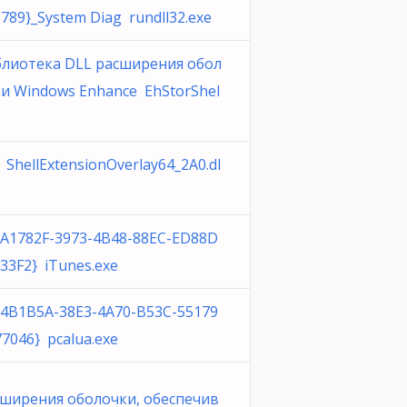
789}_System Diag rundll32.exe
блиотека DLL расширения обол
и Windows Enhance EhStorShel
 ShellExtensionOverlay64_2A0.dl
A1782F-3973-4B48-88EC-ED88D
33F2} iTunes.exe
4B1B5A-38E3-4A70-B53C-55179
7046} pcalua.exe
ширения оболочки, обеспечив