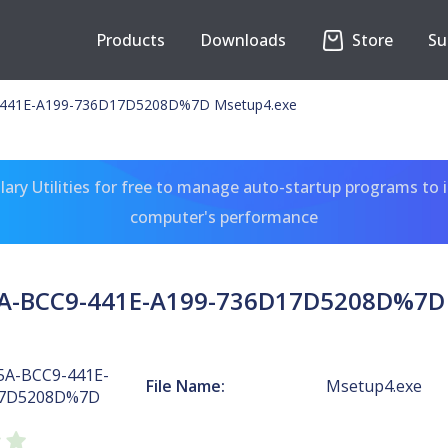
Products
Downloads
Store
Su
441E-A199-736D17D5208D%7D Msetup4.exe
ary Utilities for free to manage auto-startup programs to 
computer's performance
A-BCC9-441E-A199-736D17D5208D%7D 
A-BCC9-441E-
File Name:
Msetup4.exe
17D5208D%7D