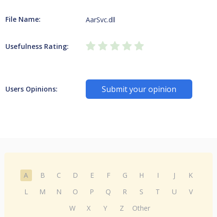
File Name:
AarSvc.dll
Usefulness Rating:
Submit your opinion
Users Opinions:
A
B
C
D
E
F
G
H
I
J
K
L
M
N
O
P
Q
R
S
T
U
V
W
X
Y
Z
Other