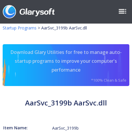
Startup Programs
>
AarSvc_3199b AarSvc.dll
Download Glary Utilities for free to manage auto-
startup programs to improve your computer's
performance
*100% Clean & Safe
AarSvc_3199b AarSvc.dll
Item Name:
AarSvc_3199b