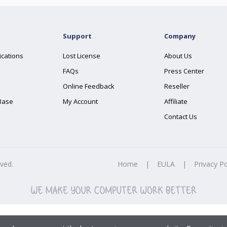
Support
Company
ications
Lost License
About Us
FAQs
Press Center
Online Feedback
Reseller
Base
My Account
Affiliate
Contact Us
rved.
Home
|
EULA
|
Privacy Po