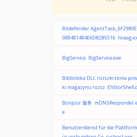
Bitdefender AgentTask_6F2980
088481484E6D8285516 hvaag.e
BigService BigService.exe
Biblioteka DLL rozszerzenia po
ki magazynu rozsz EhStorShell.d
Bonjour 服务 mDNSResponder.
e
Benutzerdienst für die Plattform
ür verbundene Ge svchost.exe