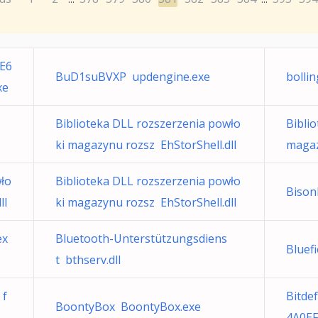
EE6
BuD1suBVXP updengine.exe
bollin
xe
Biblioteka DLL rozszerzenia powło
Bibli
ki magazynu rozsz EhStorShell.dll
magaz
wło
Biblioteka DLL rozszerzenia powło
Bison
ll
ki magazynu rozsz EhStorShell.dll
ex
Bluetooth-Unterstützungsdiens
Bluefi
t bthserv.dll
 f
Bitde
BoontyBox BoontyBox.exe
4A0E