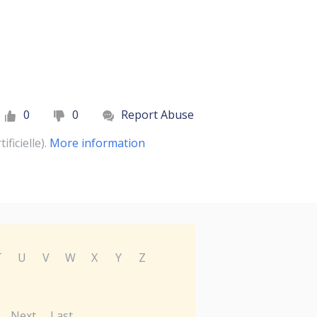
0
0
Report Abuse
ficielle).
More information
T
U
V
W
X
Y
Z
Next
Last