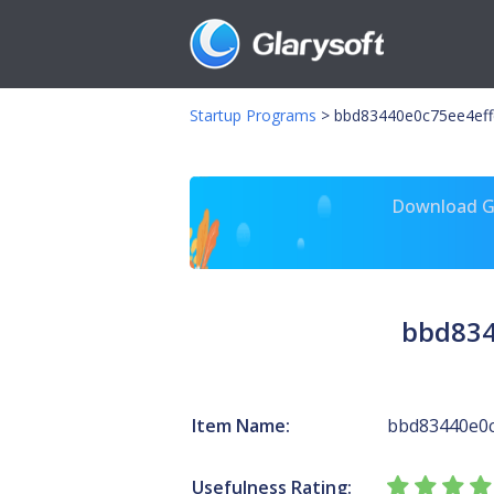
Startup Programs
>
bbd83440e0c75ee4eff
Download Gl
bbd834
Item Name:
bbd83440e0c
Usefulness Rating: