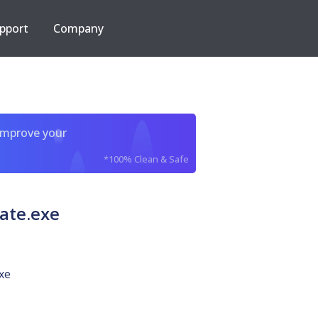
pport
Company
improve your
*100% Clean & Safe
ate.exe
xe