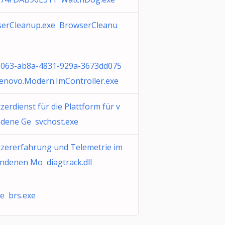
erCleanup.exe BrowserCleanu
063-ab8a-4831-929a-3673dd075
enovo.Modern.ImController.exe
erdienst für die Plattform für v
dene Ge svchost.exe
zererfahrung und Telemetrie im
ndenen Mo diagtrack.dll
xe brs.exe