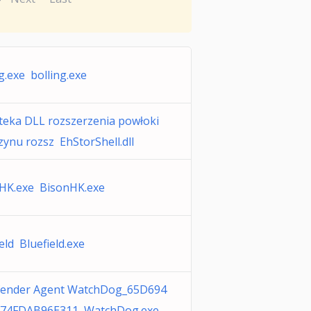
g.exe bolling.exe
oteka DLL rozszerzenia powłoki
ynu rozsz EhStorShell.dll
HK.exe BisonHK.exe
eld Bluefield.exe
fender Agent WatchDog_65D694
F74FDAB96E311 WatchDog.exe