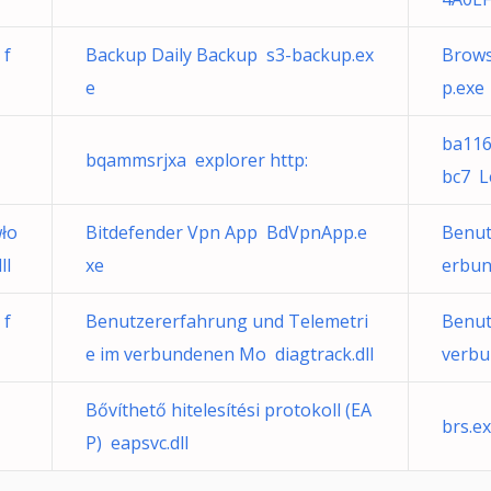
 f
Backup Daily Backup s3-backup.ex
Brows
e
p.exe
ba116
bqammsrjxa explorer http:
bc7 L
wło
Bitdefender Vpn App BdVpnApp.e
Benutz
ll
xe
erbun
 f
Benutzererfahrung und Telemetri
Benut
e im verbundenen Mo diagtrack.dll
verbu
Bővíthető hitelesítési protokoll (EA
brs.e
P) eapsvc.dll