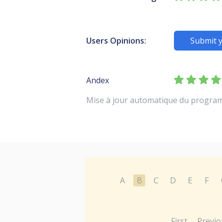
Users Opinions:
Submit 
Andex
Mise à jour automatique du programm
A
B
C
D
E
F
First
Previo