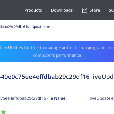
Products
Downloads
Store
Su
dbab29c29df16 liveUpdate.exe
ary Utilities for free to manage auto-startup programs to 
computer's performance
40e0c75ee4effdbab29c29df16 liveUpd
75ee4effdbab29c29df16
File Name:
liveUpdate.e