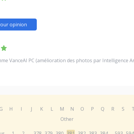
your opinion
e VanceAI PC (amélioration des photos par Intelligence Arti
G
H
I
J
K
L
M
N
O
P
Q
R
S
Other
us
1
2
378
379
380
381
382
383
384
593
594
...
...