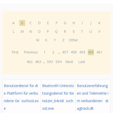
A
B
C
D
E
F
G
H
I
J
K
L
M
N
O
P
Q
R
S
T
U
V
W
X
Y
Z
Other
First
Previous
1
2
...
457
458
459
460
461
462
463
...
593
594
Next
Last
Benutzerdienst für di
Bluetooth-Unterstü
Benutzererfahrung
e Plattform für verbu
tzungsdienst für Be
en und Telemetrie i
ndene Ge svchost.ex
nutzer_64ce8 svch
m verbundenen di
e
ost.exe
agtrack.dll