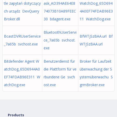
tle zapytań dotyczący
ask_AD394AE64E8
WatchDog_65D694
ch urządz DevQuery
74073B10A89FEEC
4A0EF74FDAB96E3
Broker.dll
30 bdagent.exe
11 WatchDog.exe
BluetoothUserServi
BcastDVRUserService
BfWTjSzBAA.url Bf
ce_7a65b svchost.
_7a65b svchost.exe
WTjSzBAA.url
exe
Bitdefender Agent W
Benutzerdienst für
Broker für Laufzeit
atchDog_65D6944A0
die Plattform für ve
überwachung der S
EF74FDAB96E311 W
rbundene Ge svch
ystemüberwachu S
atchDog.exe
ost.exe
grmBroker.exe
Products