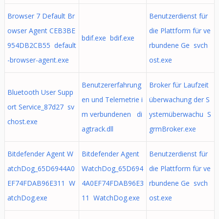
Browser 7 Default Br
Benutzerdienst für
owser Agent CEB3BE
die Plattform für ve
bdif.exe bdif.exe
954DB2CB55 default
rbundene Ge svch
-browser-agent.exe
ost.exe
Benutzererfahrung
Broker für Laufzeit
Bluetooth User Supp
en und Telemetrie i
überwachung der S
ort Service_87d27 sv
m verbundenen di
ystemüberwachu S
chost.exe
agtrack.dll
grmBroker.exe
Bitdefender Agent W
Bitdefender Agent
Benutzerdienst für
atchDog_65D6944A0
WatchDog_65D694
die Plattform für ve
EF74FDAB96E311 W
4A0EF74FDAB96E3
rbundene Ge svch
atchDog.exe
11 WatchDog.exe
ost.exe