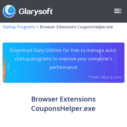
Startup Programs
>
Browser Extensions CouponsHelper.exe
Download Glary Utilities for free to manage auto-
startup programs to improve your computer's
performance
*100% Clean & Safe
Browser Extensions
CouponsHelper.exe