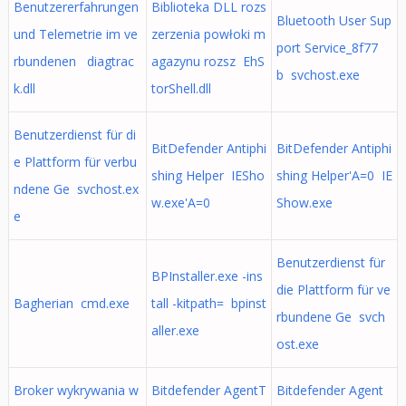
Benutzererfahrungen
Biblioteka DLL rozs
Bluetooth User Sup
und Telemetrie im ve
zerzenia powłoki m
port Service_8f77
rbundenen diagtrac
agazynu rozsz EhS
b svchost.exe
k.dll
torShell.dll
Benutzerdienst für di
BitDefender Antiphi
BitDefender Antiphi
e Plattform für verbu
shing Helper IESho
shing Helper'A=0 IE
ndene Ge svchost.ex
w.exe'A=0
Show.exe
e
Benutzerdienst für
BPInstaller.exe -ins
die Plattform für ve
Bagherian cmd.exe
tall -kitpath= bpinst
rbundene Ge svch
aller.exe
ost.exe
Broker wykrywania w
Bitdefender AgentT
Bitdefender Agent