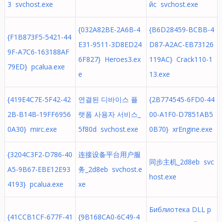
3 svchost.exe
йс svchost.exe
{032A82BE-2A6B-4
{B6D28459-BCBB-4
{F1B873F5-5421-44
E31-9511-3D8ED24
D87-A2AC-EB73126
9F-A7C6-163188AF
6F827} Heroes3.ex
119AC} Crack110-1
79ED} pcalua.exe
e
13.exe
{419E4C7E-5F42-42
연결된 디바이스 플
{2B774545-6FD0-44
2B-B14B-19FF6956
랫폼 사용자 서비스_
00-A1F0-D7851AB5
0A30} mirc.exe
5f80d svchost.exe
0B70} xrEngine.exe
{3204C3F2-D786-40
连接设备平台用户服
同步主机_2d8eb svc
A5-9B67-EBE12E93
务_2d8eb svchost.e
host.exe
4193} pcalua.exe
xe
Библиотека DLL р
{41CCB1CF-677F-41
{9B168CA0-6C49-4