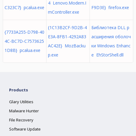
4 Lenovo.Modern.I
C323C7} pcalua.exe
F9D3E} firefox.exe
mController.exe
{1C13B2CF-9D2B-4
Библиотека DLL р
{7733A255-D798-40
E3A-8FB1-4292A83
асширения оболоч
4C-BC7D-C7573625
AC42E} MozBacku
ки Windows Enhanc
1D8B} pcalua.exe
p.exe
e EhStorShell.dll
Products
Glary Utilities
Malware Hunter
File Recovery
Software Update