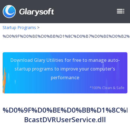
Startup Programs
>
%D0%9F%D0%BE%D0%BB%D1%8C%D0%B7%D0%BE%D0%B2%D0%B0
Download Glary Utilities for free to manage auto-
startup programs to improve your computer's
performance
*100% Clean & Safe
%D0%9F%D0%BE%D0%BB%D1%8C%
BcastDVRUserService.dll