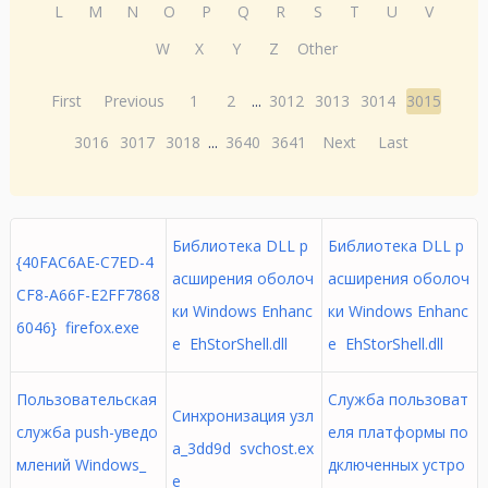
L
M
N
O
P
Q
R
S
T
U
V
W
X
Y
Z
Other
First
Previous
1
2
...
3012
3013
3014
3015
3016
3017
3018
...
3640
3641
Next
Last
Библиотека DLL р
Библиотека DLL р
{40FAC6AE-C7ED-4
асширения оболоч
асширения оболоч
CF8-A66F-E2FF7868
ки Windows Enhanc
ки Windows Enhanc
6046} firefox.exe
e EhStorShell.dll
e EhStorShell.dll
Пользовательская
Служба пользоват
Синхронизация узл
служба push-уведо
еля платформы по
а_3dd9d svchost.ex
млений Windows_
дключенных устро
e