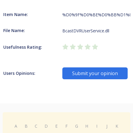
Item Name:
%D0%9F%D0%BE%D0%BB%D1%8
File Name:
BcastDVRUserService.dll
Usefulness Rating:
Submit your opinion
Users Opinions:
A
B
C
D
E
F
G
H
I
J
K