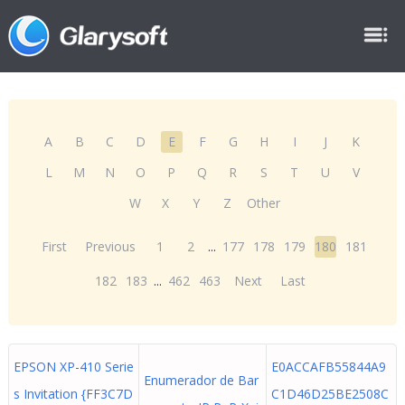
A
B
C
D
E
F
G
H
I
J
K
L
M
N
O
P
Q
R
S
T
U
V
W
X
Y
Z
Other
First
Previous
1
2
...
177
178
179
180
181
182
183
...
462
463
Next
Last
EPSON XP-410 Serie
E0ACCAFB55844A9
Enumerador de Bar
s Invitation {FF3C7D
C1D46D25BE2508C