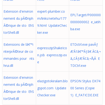
Extension d'environ
expert-plumber.co
EPLTarget/P000000
nement du pÃ©riph
m/links/vetehu/177
0000000002 e_iatih
Ã©rique de sto EhS
9.html UpdateChec
ba.exe
torShell.dll
ker.exe
Extensions de lâ€™i
ETDctrl.exe pavÃƒ
expresszipShakeIco
nterprÃ©teur de co
Æ’Ã†â€™Ãƒâ€ Ã¢â‚¬
n.job expresszip.ex
mmandes pour nts
â„¢ÃƒÆ’Ã¢â‚¬Å¡Ã E
e
hrui.dll
TDCtrl.exe
Extension d'environ
elazigotokiralam.blo
EPSON Stylus DX74
nement du pÃ©riph
gspot.com Update
00 Series (Copie
Ã©rique de sto EhS
Checker.exe
1) E_FATICDE.EXE
torShell.dll