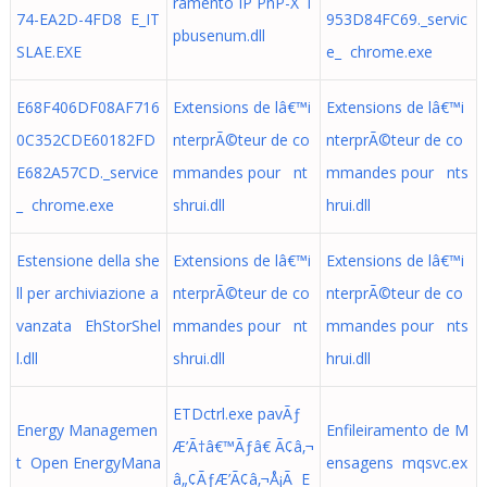
ramento IP PnP-X i
74-EA2D-4FD8 E_IT
953D84FC69._servic
pbusenum.dll
SLAE.EXE
e_ chrome.exe
E68F406DF08AF716
Extensions de lâ€™i
Extensions de lâ€™i
0C352CDE60182FD
nterprÃ©teur de co
nterprÃ©teur de co
E682A57CD._service
mmandes pour nt
mmandes pour nts
_ chrome.exe
shrui.dll
hrui.dll
Estensione della she
Extensions de lâ€™i
Extensions de lâ€™i
ll per archiviazione a
nterprÃ©teur de co
nterprÃ©teur de co
vanzata EhStorShel
mmandes pour nt
mmandes pour nts
l.dll
shrui.dll
hrui.dll
ETDctrl.exe pavÃƒ
Energy Managemen
Enfileiramento de M
Æ’Ã†â€™Ãƒâ€ Ã¢â‚¬
t Open EnergyMana
ensagens mqsvc.ex
â„¢ÃƒÆ’Ã¢â‚¬Å¡Ã E