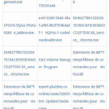
gement.exe
e
TDCtrl.exe
e44155d9-59a9-49a
E0492778615DDE6
EPSON Stylus Photo
f-af85-8b3f704b4a9
7018ACBFB3B36AD
R260 e_iatibna.exe
f-1 HQPro-1-coded
CD2F7D0C43._servi
ownloader.exe
ce_ chrome.exe
E0492778615DDE6
Extensions de lâ€™i
7018ACBFB3B36AD
Ext2 Volume Manag
nterprÃ©teur de co
CD2F7D0C43._servi
er Program
mmandes pour nts
ce_ chrome.exe
hrui.dll
Extensions de lâ€™i
expert-plumber.co
Extensions de lâ€™i
nterprÃ©teur de co
m/links/zede/3200.h
nterprÃ©teur de co
mmandes pour nts
tml UpdateChecke
mmandes pour nts
hrui.dll
r.exe
hrui.dll