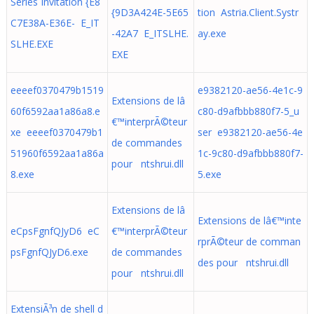
Series Invitation {E8
{9D3A424E-5E65
tion Astria.Client.Systr
C7E38A-E36E- E_IT
-42A7 E_ITSLHE.
ay.exe
SLHE.EXE
EXE
eeeef0370479b1519
e9382120-ae56-4e1c-9
Extensions de lâ
60f6592aa1a86a8.e
c80-d9afbbb880f7-5_u
€™interprÃ©teur
xe eeeef0370479b1
ser e9382120-ae56-4e
de commandes
51960f6592aa1a86a
1c-9c80-d9afbbb880f7-
pour ntshrui.dll
8.exe
5.exe
Extensions de lâ
Extensions de lâ€™inte
eCpsFgnfQJyD6 eC
€™interprÃ©teur
rprÃ©teur de comman
psFgnfQJyD6.exe
de commandes
des pour ntshrui.dll
pour ntshrui.dll
ExtensiÃ³n de shell d