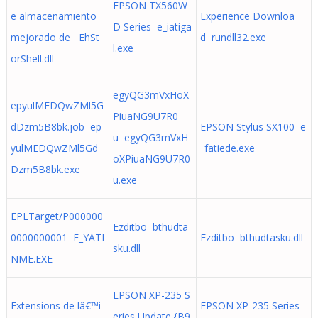
EPSON TX560W
e almacenamiento
Experience Downloa
D Series e_iatiga
mejorado de EhSt
d rundll32.exe
l.exe
orShell.dll
egyQG3mVxHoX
epyulMEDQwZMl5G
PiuaNG9U7R0
dDzm5B8bk.job ep
EPSON Stylus SX100 e
u egyQG3mVxH
yulMEDQwZMl5Gd
_fatiede.exe
oXPiuaNG9U7R0
Dzm5B8bk.exe
u.exe
EPLTarget/P000000
Ezditbo bthudta
0000000001 E_YATI
Ezditbo bthudtasku.dll
sku.dll
NME.EXE
EPSON XP-235 S
Extensions de lâ€™i
EPSON XP-235 Series
eries Update {B9