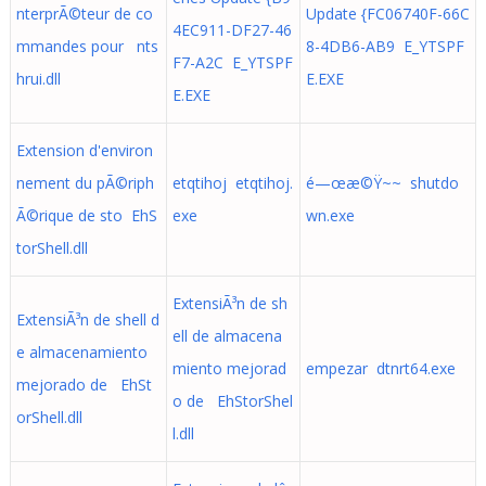
nterprÃ©teur de co
Update {FC06740F-66C
4EC911-DF27-46
mmandes pour nts
8-4DB6-AB9 E_YTSPF
F7-A2C E_YTSPF
hrui.dll
E.EXE
E.EXE
Extension d'environ
nement du pÃ©riph
etqtihoj etqtihoj.
é—œæ©Ÿ~~ shutdo
Ã©rique de sto EhS
exe
wn.exe
torShell.dll
ExtensiÃ³n de sh
ExtensiÃ³n de shell d
ell de almacena
e almacenamiento
miento mejorad
empezar dtnrt64.exe
mejorado de EhSt
o de EhStorShel
orShell.dll
l.dll