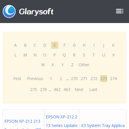
A
B
C
D
E
F
G
H
I
J
K
L
M
N
O
P
Q
R
S
T
U
V
W
X
Y
Z
Other
First
Previous
1
2
...
270
271
272
273
274
275
276
...
462
463
Next
Last
EPSON XP-212 2
EPSON XP-212 213
13 Series Update
E3 System Tray Applica