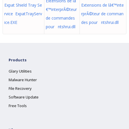
Extensions de lâ
Expat Shield Tray Se
Extensions de lâ€™inte
€™interprÃ©teur
rvice ExpatTrayServ
rprÃ©teur de comman
de commandes
ice.EXE
des pour ntshrui.dll
pour ntshrui.dll
Products
Glary Utilities
Malware Hunter
File Recovery
Software Update
Free Tools