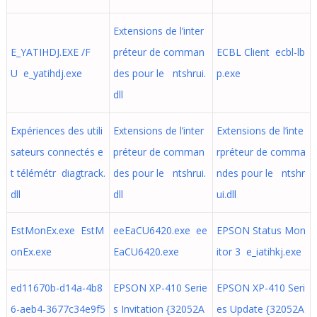
Extensions de l’inter
E_YATIHDJ.EXE /F
préteur de comman
ECBL Client ecbl-lb
U e_yatihdj.exe
des pour le ntshrui.
p.exe
dll
Expériences des utili
Extensions de l’inter
Extensions de l’inte
sateurs connectés e
préteur de comman
rpréteur de comma
t télémétr diagtrack.
des pour le ntshrui.
ndes pour le ntshr
dll
dll
ui.dll
EstMonEx.exe EstM
eeEaCU6420.exe ee
EPSON Status Mon
onEx.exe
EaCU6420.exe
itor 3 e_iatihkj.exe
ed11670b-d14a-4b8
EPSON XP-410 Serie
EPSON XP-410 Seri
6-aeb4-3677c34e9f5
s Invitation {32052A
es Update {32052A