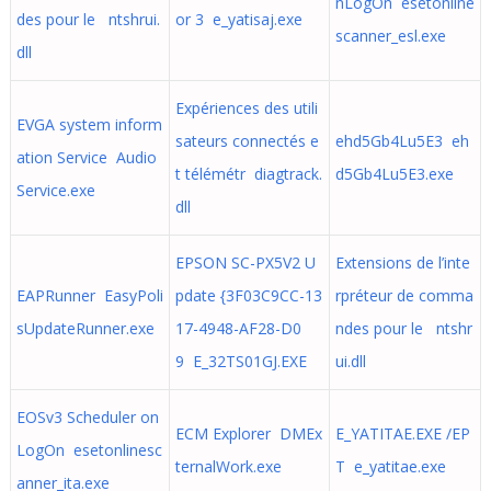
nLogOn esetonline
des pour le ntshrui.
or 3 e_yatisaj.exe
scanner_esl.exe
dll
Expériences des utili
EVGA system inform
sateurs connectés e
ehd5Gb4Lu5E3 eh
ation Service Audio
t télémétr diagtrack.
d5Gb4Lu5E3.exe
Service.exe
dll
EPSON SC-PX5V2 U
Extensions de l’inte
EAPRunner EasyPoli
pdate {3F03C9CC-13
rpréteur de comma
sUpdateRunner.exe
17-4948-AF28-D0
ndes pour le ntshr
9 E_32TS01GJ.EXE
ui.dll
EOSv3 Scheduler on
ECM Explorer DMEx
E_YATITAE.EXE /EP
LogOn esetonlinesc
ternalWork.exe
T e_yatitae.exe
anner_ita.exe