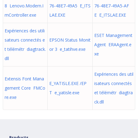
8 Lenovo.Modern.I
76-48E7-49A5 E_ITS
76-48E7-49A5-AF
mController.exe
LAE.EXE
E E_ITSLAE.EXE
Expériences des utili
ESET Management
sateurs connectés e
EPSON Status Monit
Agent ERAAgent.e
t télémétr diagtrack.
or 3 e_tatihve.exe
xe
dll
Expériences des util
Extensis Font Mana
E_YATISLE.EXE /EP
isateurs connectés
gement Core FMCo
T e_yatisle.exe
et télémétr diagtra
re.exe
ck.dll
Products