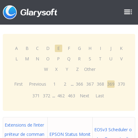
A
B
C
D
E
F
G
H
I
J
K
L
M
N
O
P
Q
R
S
T
U
V
W
X
Y
Z
Other
First
Previous
1
2
...
366
367
368
369
370
371
372
...
462
463
Next
Last
Extensions de l’inter
EOSv3 Scheduler o
préteur de comman
EPSON Status Monit