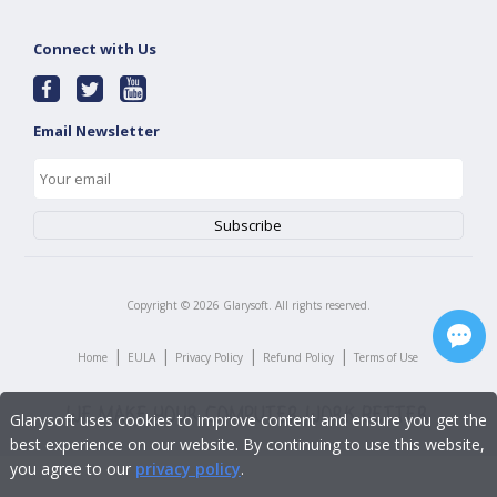
Connect with Us
Email Newsletter
Copyright ©
2026
Glarysoft. All rights reserved.
|
|
|
|
Home
EULA
Privacy Policy
Refund Policy
Terms of Use
Glarysoft uses cookies to improve content and ensure you get the
best experience on our website. By continuing to use this website,
you agree to our
privacy policy
.