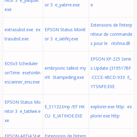
nitor 3 e_yatipde.
or 3 e_yatirre.exe
e
exe
Extensions de l’interp
extrasubst.exe ex
EPSON Status Monit
réteur de commande
trasubst.exe
or 3 e_iatifej.exe
s pour le ntshrui.dll
EPSON XP-225 Serie
EOSv3 Scheduler
embryonic tallest my
s Update {319517BF
onTime esetonlin
rrh Stampeding.exe
-CCCE-4BCD-933 E_
escanner_enu.exe
YTSNFE.EXE
EPSON Status Mo
E_S1132.tmp /EF HK
explorer.exe http: ex
nitor 3 e_tatilwe.e
CU E_IATIHOE.EXE
plorer.exe http:
xe
EPSON APD4 Stat
Extensions de l’interp