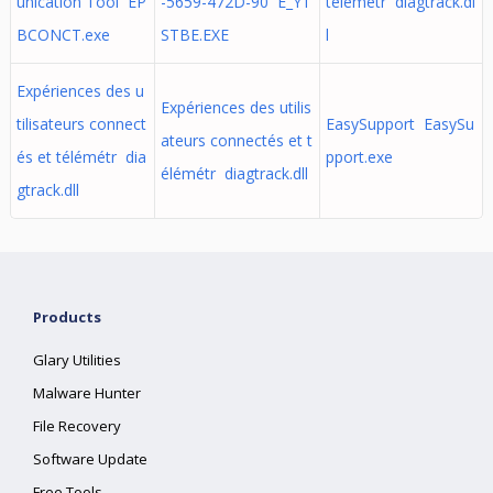
unication Tool EP
-5659-472D-90 E_YT
télémétr diagtrack.dl
BCONCT.exe
STBE.EXE
l
Expériences des u
Expériences des utilis
tilisateurs connect
EasySupport EasySu
ateurs connectés et t
és et télémétr dia
pport.exe
élémétr diagtrack.dll
gtrack.dll
Products
Glary Utilities
Malware Hunter
File Recovery
Software Update
Free Tools