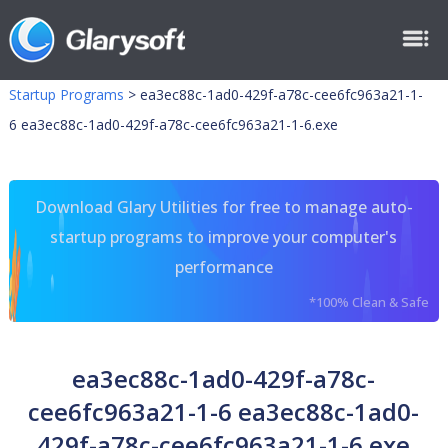
Startup Programs
>
ea3ec88c-1ad0-429f-a78c-cee6fc963a21-1-
6 ea3ec88c-1ad0-429f-a78c-cee6fc963a21-1-6.exe
Download Glary Utilities for free to manage auto-
startup programs to improve your computer's
performance
*100% Clean & Safe
ea3ec88c-1ad0-429f-a78c-
cee6fc963a21-1-6 ea3ec88c-1ad0-
429f-a78c-cee6fc963a21-1-6.exe