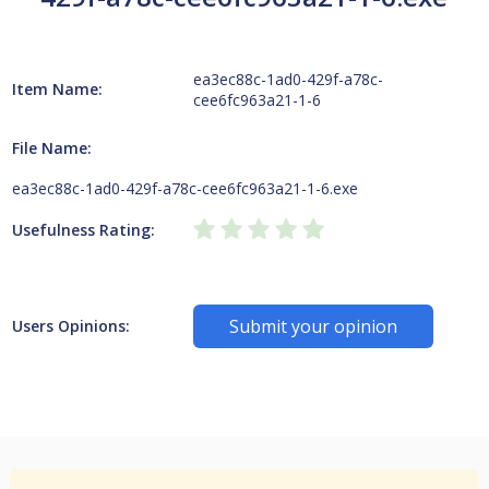
ea3ec88c-1ad0-429f-a78c-
Item Name:
cee6fc963a21-1-6
File Name:
ea3ec88c-1ad0-429f-a78c-cee6fc963a21-1-6.exe
Usefulness Rating:
Submit your opinion
Users Opinions: