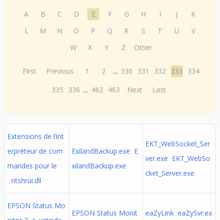
A
B
C
D
E
F
G
H
I
J
K
L
M
N
O
P
Q
R
S
T
U
V
W
X
Y
Z
Other
First
Previous
1
2
...
330
331
332
333
334
335
336
...
462
463
Next
Last
Extensions de l’int
EKT_WebSocket_Ser
erpréteur de com
ExilandBackup.exe E
ver.exe EKT_WebSo
mandes pour le
xilandBackup.exe
cket_Server.exe
ntshrui.dll
EPSON Status Mo
EPSON Status Monit
eaZyLink eaZySvr.ex