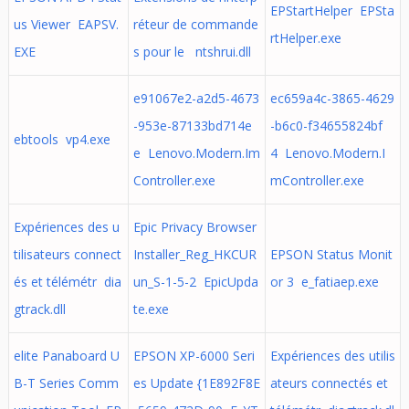
EPStartHelper EPSta
us Viewer EAPSV.
réteur de commande
rtHelper.exe
EXE
s pour le ntshrui.dll
e91067e2-a2d5-4673
ec659a4c-3865-4629
-953e-87133bd714e
-b6c0-f34655824bf
ebtools vp4.exe
e Lenovo.Modern.Im
4 Lenovo.Modern.I
Controller.exe
mController.exe
Expériences des u
Epic Privacy Browser
tilisateurs connect
Installer_Reg_HKCUR
EPSON Status Monit
és et télémétr dia
un_S-1-5-2 EpicUpda
or 3 e_fatiaep.exe
gtrack.dll
te.exe
elite Panaboard U
EPSON XP-6000 Seri
Expériences des utilis
B-T Series Comm
es Update {1E892F8E
ateurs connectés et