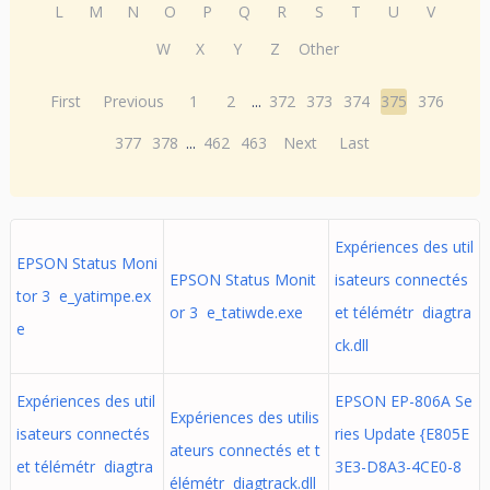
L
M
N
O
P
Q
R
S
T
U
V
W
X
Y
Z
Other
First
Previous
1
2
...
372
373
374
375
376
377
378
...
462
463
Next
Last
Expériences des util
EPSON Status Moni
EPSON Status Monit
isateurs connectés
tor 3 e_yatimpe.ex
or 3 e_tatiwde.exe
et télémétr diagtra
e
ck.dll
Expériences des util
EPSON EP-806A Se
Expériences des utilis
isateurs connectés
ries Update {E805E
ateurs connectés et t
et télémétr diagtra
3E3-D8A3-4CE0-8
élémétr diagtrack.dll