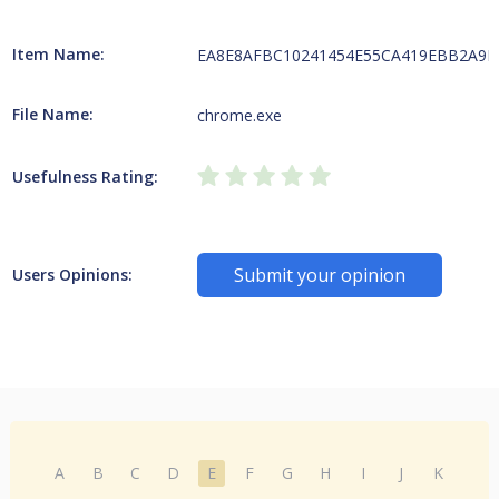
Item Name:
EA8E8AFBC10241454E55CA419EBB2A9B4A
File Name:
chrome.exe
Usefulness Rating:
Submit your opinion
Users Opinions:
A
B
C
D
E
F
G
H
I
J
K