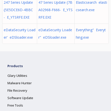
247 Series Update
47 Series Update {7B
Elasticsearch elasti
{5E5DCE6D-4BBC
A02968-F666- E_YTS
csearch.exe
- E_YTSRFE.EXE
RFE.EXE
eDataSecurity Load
eDataSecurity Loade
Everything" Everyt
er' eDSloader.exe
r" eDSloader.exe
hing.exe
Products
Glary Utilities
Malware Hunter
File Recovery
Software Update
Free Tools