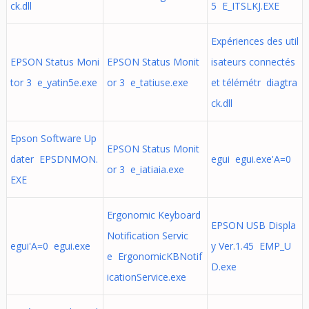
ck.dll
5 E_ITSLKJ.EXE
Expériences des util
EPSON Status Moni
EPSON Status Monit
isateurs connectés
tor 3 e_yatin5e.exe
or 3 e_tatiuse.exe
et télémétr diagtra
ck.dll
Epson Software Up
EPSON Status Monit
dater EPSDNMON.
egui egui.exe'A=0
or 3 e_iatiaia.exe
EXE
Ergonomic Keyboard
EPSON USB Displa
Notification Servic
egui'A=0 egui.exe
y Ver.1.45 EMP_U
e ErgonomicKBNotif
D.exe
icationService.exe