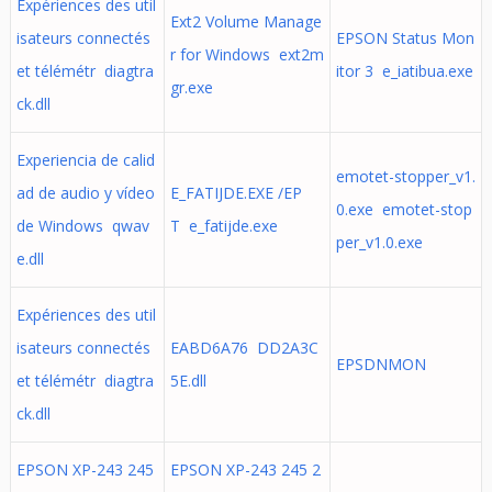
Expériences des util
Ext2 Volume Manage
isateurs connectés
EPSON Status Mon
r for Windows ext2m
et télémétr diagtra
itor 3 e_iatibua.exe
gr.exe
ck.dll
Experiencia de calid
emotet-stopper_v1.
ad de audio y vídeo
E_FATIJDE.EXE /EP
0.exe emotet-stop
de Windows qwav
T e_fatijde.exe
per_v1.0.exe
e.dll
Expériences des util
isateurs connectés
EABD6A76 DD2A3C
EPSDNMON
et télémétr diagtra
5E.dll
ck.dll
EPSON XP-243 245
EPSON XP-243 245 2