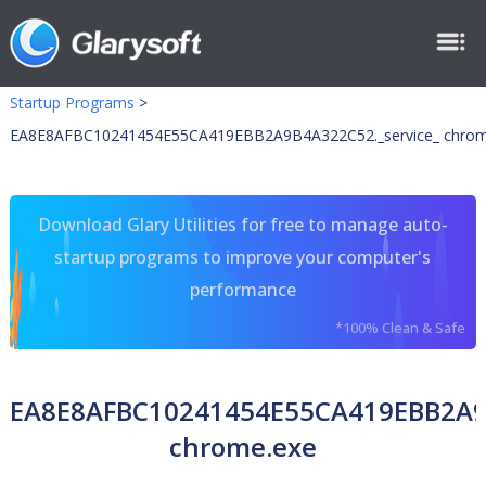
Startup Programs
>
EA8E8AFBC10241454E55CA419EBB2A9B4A322C52._service_ chrom
Download Glary Utilities for free to manage auto-
startup programs to improve your computer's
performance
*100% Clean & Safe
EA8E8AFBC10241454E55CA419EBB2A9B
chrome.exe