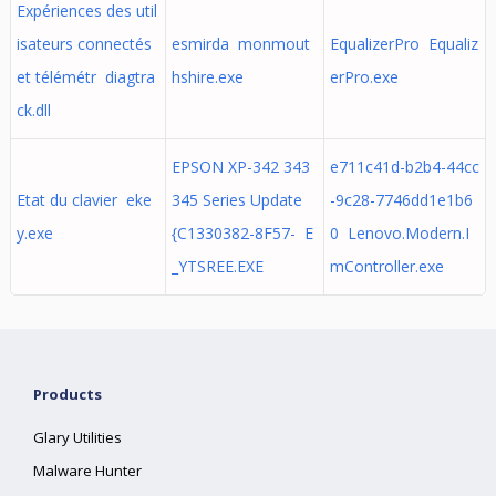
Expériences des util
isateurs connectés
esmirda monmout
EqualizerPro Equaliz
et télémétr diagtra
hshire.exe
erPro.exe
ck.dll
EPSON XP-342 343
e711c41d-b2b4-44cc
Etat du clavier eke
345 Series Update
-9c28-7746dd1e1b6
y.exe
{C1330382-8F57- E
0 Lenovo.Modern.I
_YTSREE.EXE
mController.exe
Products
Glary Utilities
Malware Hunter