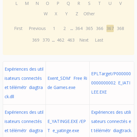
L
M
N
O
P
Q
R
S
T
U
V
W
X
Y
Z
Other
First
Previous
1
2
...
364
365
366
367
368
369
370
...
462
463
Next
Last
Expériences des util
EPLTarget/P000000
isateurs connectés
Exent_SDM' Free Ri
0000000002 E_IATI
et télémétr diagtra
de Games.exe
LEE.EXE
ck.dll
Expériences des util
Expériences des utili
isateurs connectés
E_YATINGE.EXE /EP
sateurs connectés e
et télémétr diagtra
T e_yatinge.exe
t télémétr diagtrack.