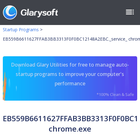
Startup Programs
>
EB559B6611627FFAB3BB3313F0F0BC12148A2EBC._service_ chrom
Download Glary Utilities for free to manage auto-
startup programs to improve your computer's
performance
*100% Clean & Safe
EB559B6611627FFAB3BB3313F0F0BC12
chrome.exe