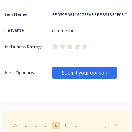
Item Name:
EB559B6611627FFAB3BB3313F0F0BC1214
File Name:
chrome.exe
Usefulness Rating:
Submit your opinion
Users Opinions:
A
B
C
D
E
F
G
H
I
J
K