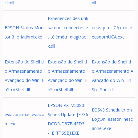
ck.dll
dll
Expériences des utili
EPSON Status Moni
sateurs connectés e
eeusqomUCA.exe e
tor 3 e_iatihml.exe
t télémétr diagtrac
eusqomUCA.exe
k.dll
Extensão do Shell d
Extensão do Shell d
Extensão do Shell d
o Armazenamento
o Armazenamento
o Armazenamento A
Avançado do Win E
Avançado do Win E
vançado do Win Eh
hStorShell.dll
hStorShell.dll
StorShell.dll
EPSON PX-M5080F
EOSv3 Scheduler on
eviacam.exe eviaca
Series Update {E736
LogOn esetonlinesc
m.exe
DCD9-D87F-4ED3
anner.exe
- E_TTSSBJ.EXE