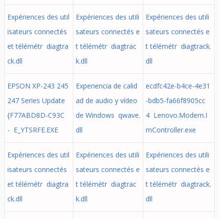
Expériences des util
Expériences des utili
Expériences des utili
isateurs connectés
sateurs connectés e
sateurs connectés e
et télémétr diagtra
t télémétr diagtrac
t télémétr diagtrack.
ck.dll
k.dll
dll
EPSON XP-243 245
Experiencia de calid
ecdfc42e-b4ce-4e31
247 Series Update
ad de audio y vídeo
-bdb5-fa66f8905cc
{F77ABD8D-C93C
de Windows qwave.
4 Lenovo.Modern.I
- E_YTSRFE.EXE
dll
mController.exe
Expériences des util
Expériences des utili
Expériences des utili
isateurs connectés
sateurs connectés e
sateurs connectés e
et télémétr diagtra
t télémétr diagtrac
t télémétr diagtrack.
ck.dll
k.dll
dll