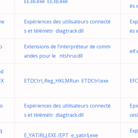
EE3B.exe EE3B.exe
és 
ne
Expériences des utilisateurs connecté
Exp
s et télémétr diagtrack.dll
és 
o
Extensions de l’interpréteur de comm
elf
andes pour le ntshrui.dll
pd
EX
ETDCtrl_Reg_HKLMRun ETDCtrl.exe
EFC
ro
Expériences des utilisateurs connecté
Epi
s et télémétr diagtrack.dll
ces
q
Exp
E_YATIRLJ.EXE /EPT e_yatirlj.exe