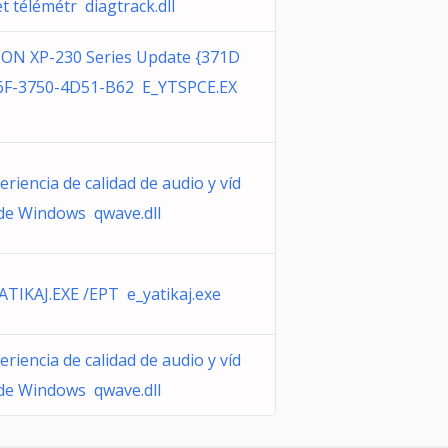
et télémétr diagtrack.dll
ON XP-230 Series Update {371D
F-3750-4D51-B62 E_YTSPCE.EX
eriencia de calidad de audio y víd
de Windows qwave.dll
ATIKAJ.EXE /EPT e_yatikaj.exe
eriencia de calidad de audio y víd
de Windows qwave.dll