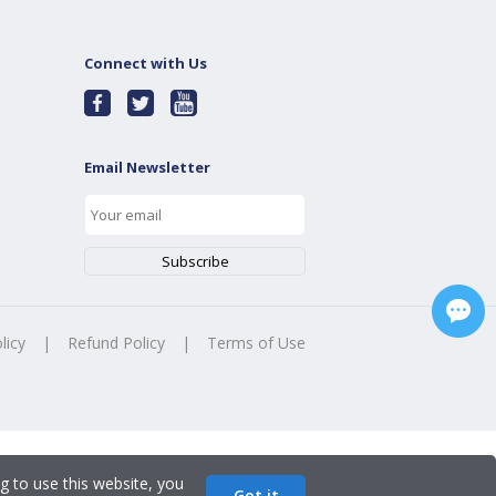
Connect with Us
Email Newsletter
licy
|
Refund Policy
|
Terms of Use
g to use this website, you
Got it