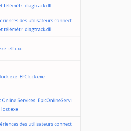
et télémétr diagtrack.dll
ériences des utilisateurs connect
et télémétr diagtrack.dll
.exe elf.exe
lock.exe EFClock.exe
c Online Services EpicOnlineServi
Host.exe
ériences des utilisateurs connect