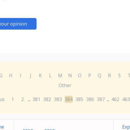
your opinion
G
H
I
J
K
L
M
N
O
P
Q
R
S
Other
us
1
2
381
382
383
384
385
386
387
462
463
...
...
ne
Exp