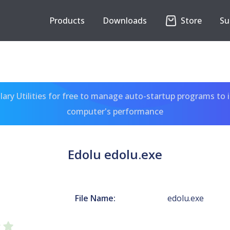
Products
Downloads
Store
Su
ary Utilities for free to manage auto-startup programs to 
computer's performance
Edolu edolu.exe
File Name:
edolu.exe