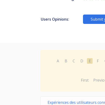
Users Opinions:
Submit 
A
B
C
D
E
F
First
Previo
Expériences des utilisateurs con