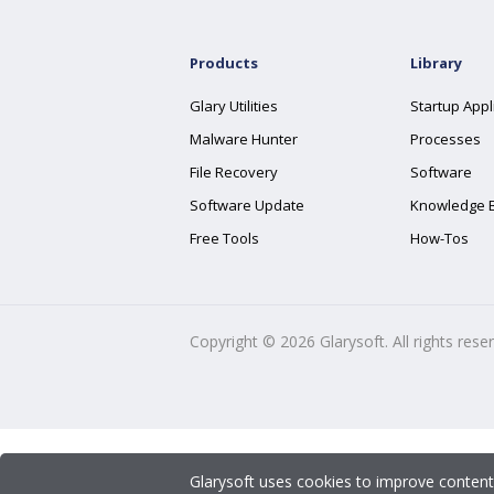
Products
Library
Glary Utilities
Startup Appl
Malware Hunter
Processes
File Recovery
Software
Software Update
Knowledge 
Free Tools
How-Tos
Copyright ©
2026
Glarysoft. All rights rese
Glarysoft uses cookies to improve content