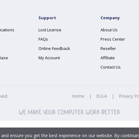
Support
Company
ications
Lost License
About Us
FAQs
Press Center
Online Feedback
Reseller
Base
My Account
Affiliate
Contact Us
rved.
Home
|
EULA
|
Privacy Po
 and ensure you get the best experience on our website. By continuin