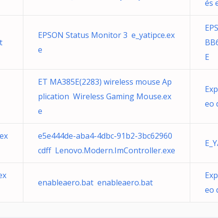
és 
EPS
EPSON Status Monitor 3 e_yatipce.ex
t
BB6
e
E
ET MA385E(2283) wireless mouse Ap
Exp
plication Wireless Gaming Mouse.ex
eo 
e
ex
e5e444de-aba4-4dbc-91b2-3bc62960
E_Y
cdff Lenovo.Modern.ImController.exe
ex
Exp
enableaero.bat enableaero.bat
eo 