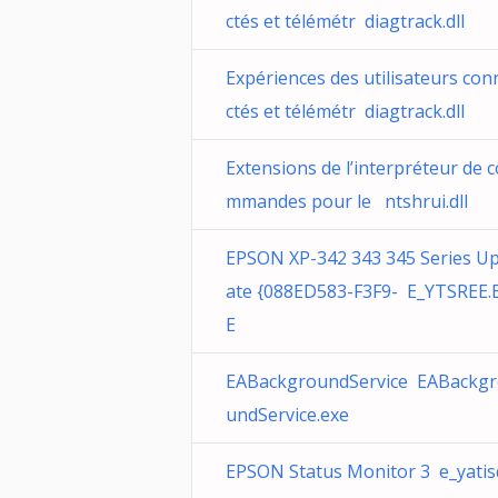
ctés et télémétr diagtrack.dll
Expériences des utilisateurs con
ctés et télémétr diagtrack.dll
Extensions de l’interpréteur de c
mmandes pour le ntshrui.dll
EPSON XP-342 343 345 Series U
ate {088ED583-F3F9- E_YTSREE.
E
EABackgroundService EABackg
undService.exe
EPSON Status Monitor 3 e_yatis