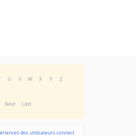
T
U
V
W
X
Y
Z
Next
Last
ériences des utilisateurs connect