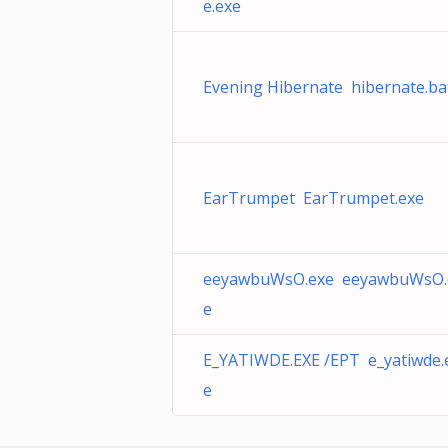
e.exe
Evening Hibernate hibernate.ba
EarTrumpet EarTrumpet.exe
eeyawbuWsO.exe eeyawbuWsO.
e
E_YATIWDE.EXE /EPT e_yatiwde.
e