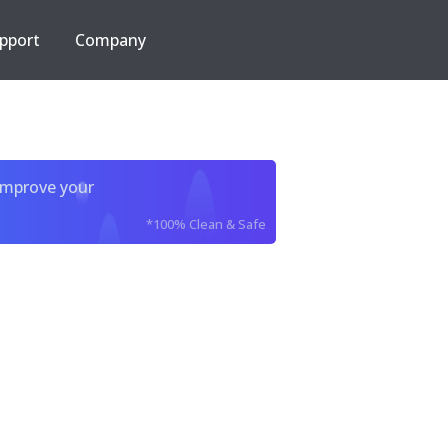
pport
Company
improve your
*100% Clean & Safe