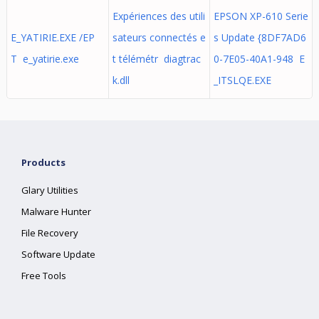
Expériences des utili
EPSON XP-610 Serie
E_YATIRIE.EXE /EP
sateurs connectés e
s Update {8DF7AD6
T e_yatirie.exe
t télémétr diagtrac
0-7E05-40A1-948 E
k.dll
_ITSLQE.EXE
Products
Glary Utilities
Malware Hunter
File Recovery
Software Update
Free Tools