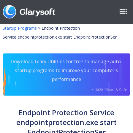
Startup Programs
>
Endpoint Protection
Service endpointprotection.exe start EndpointProtectionSer
Download Glary Utilities for free to manage auto-
startup programs to improve your computer's
performance
*100% Clean & Safe
Endpoint Protection Service
endpointprotection.exe start
EndpointProtectionSer