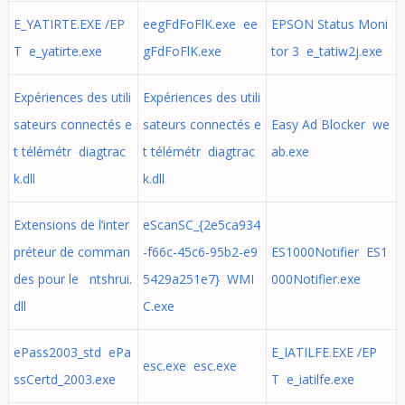
E_YATIRTE.EXE /EP
eegFdFoFlK.exe ee
EPSON Status Moni
T e_yatirte.exe
gFdFoFlK.exe
tor 3 e_tatiw2j.exe
Expériences des utili
Expériences des utili
sateurs connectés e
sateurs connectés e
Easy Ad Blocker we
t télémétr diagtrac
t télémétr diagtrac
ab.exe
k.dll
k.dll
Extensions de l’inter
eScanSC_{2e5ca934
préteur de comman
-f66c-45c6-95b2-e9
ES1000Notifier ES1
des pour le ntshrui.
5429a251e7} WMI
000Notifier.exe
dll
C.exe
ePass2003_std ePa
E_IATILFE.EXE /EP
esc.exe esc.exe
ssCertd_2003.exe
T e_iatilfe.exe