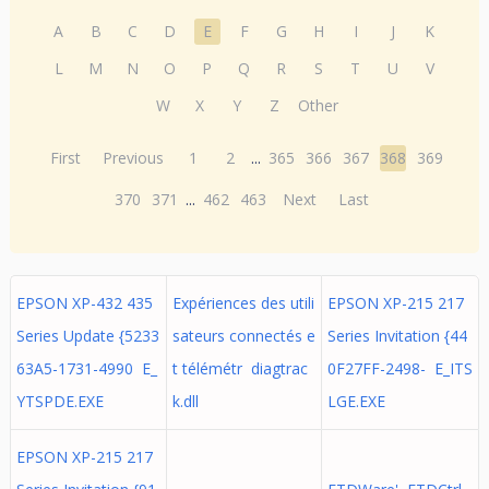
A
B
C
D
E
F
G
H
I
J
K
L
M
N
O
P
Q
R
S
T
U
V
W
X
Y
Z
Other
First
Previous
1
2
...
365
366
367
368
369
370
371
...
462
463
Next
Last
EPSON XP-432 435
Expériences des utili
EPSON XP-215 217
Series Update {5233
sateurs connectés e
Series Invitation {44
63A5-1731-4990 E_
t télémétr diagtrac
0F27FF-2498- E_ITS
YTSPDE.EXE
k.dll
LGE.EXE
EPSON XP-215 217