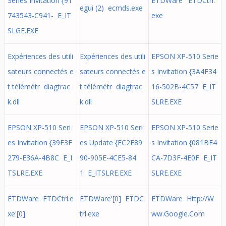
Series Invitation {91
ETDWare' ETDCtrl.
egui (2) ecmds.exe
743543-C941- E_IT
exe
SLGE.EXE
Expériences des utili
Expériences des utili
EPSON XP-510 Serie
sateurs connectés e
sateurs connectés e
s Invitation {3A4F34
t télémétr diagtrac
t télémétr diagtrac
16-502B-4C57 E_IT
k.dll
k.dll
SLRE.EXE
EPSON XP-510 Seri
EPSON XP-510 Seri
EPSON XP-510 Serie
es Invitation {39E3F
es Update {EC2E89
s Invitation {081BE4
279-E36A-4B8C E_I
90-905E-4CE5-84
CA-7D3F-4E0F E_IT
TSLRE.EXE
1 E_ITSLRE.EXE
SLRE.EXE
ETDWare ETDCtrl.e
ETDWare'[0] ETDC
ETDWare Http://W
xe'[0]
trl.exe
ww.Google.Com