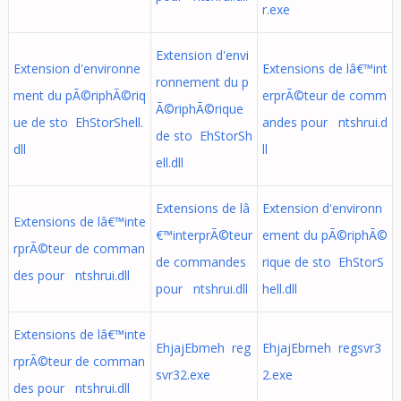
r.exe
Extension d'envi
Extension d'environne
Extensions de lâ€™int
ronnement du p
ment du pÃ©riphÃ©riq
erprÃ©teur de comm
Ã©riphÃ©rique
ue de sto EhStorShell.
andes pour ntshrui.d
de sto EhStorSh
dll
ll
ell.dll
Extensions de lâ
Extension d'environn
Extensions de lâ€™inte
€™interprÃ©teur
ement du pÃ©riphÃ©
rprÃ©teur de comman
de commandes
rique de sto EhStorS
des pour ntshrui.dll
pour ntshrui.dll
hell.dll
Extensions de lâ€™inte
EhjajEbmeh reg
EhjajEbmeh regsvr3
rprÃ©teur de comman
svr32.exe
2.exe
des pour ntshrui.dll