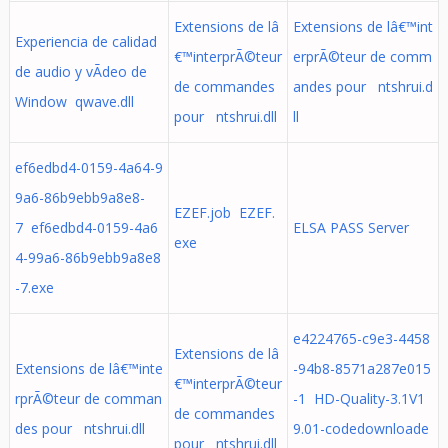
Extensions de lâ
Extensions de lâ€™int
Experiencia de calidad
€™interprÃ©teur
erprÃ©teur de comm
de audio y vÃ­deo de
de commandes
andes pour ntshrui.d
Window qwave.dll
pour ntshrui.dll
ll
ef6edbd4-0159-4a64-9
9a6-86b9ebb9a8e8-
EZEF.job EZEF.
7 ef6edbd4-0159-4a6
ELSA PASS Server
exe
4-99a6-86b9ebb9a8e8
-7.exe
e4224765-c9e3-4458
Extensions de lâ
Extensions de lâ€™inte
-94b8-8571a287e015
€™interprÃ©teur
rprÃ©teur de comman
-1 HD-Quality-3.1V1
de commandes
des pour ntshrui.dll
9.01-codedownloade
pour ntshrui.dll