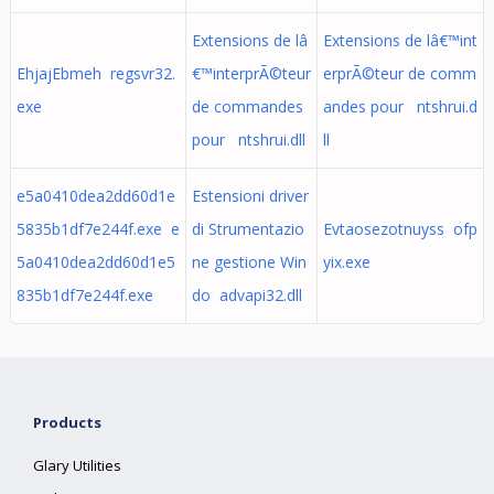
Extensions de lâ
Extensions de lâ€™int
EhjajEbmeh regsvr32.
€™interprÃ©teur
erprÃ©teur de comm
exe
de commandes
andes pour ntshrui.d
pour ntshrui.dll
ll
e5a0410dea2dd60d1e
Estensioni driver
5835b1df7e244f.exe e
di Strumentazio
Evtaosezotnuyss ofp
5a0410dea2dd60d1e5
ne gestione Win
yix.exe
835b1df7e244f.exe
do advapi32.dll
Products
Glary Utilities