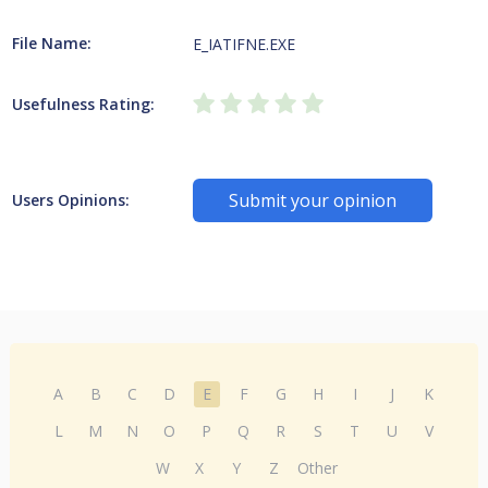
File Name:
E_IATIFNE.EXE
Usefulness Rating:
Submit your opinion
Users Opinions:
A
B
C
D
E
F
G
H
I
J
K
L
M
N
O
P
Q
R
S
T
U
V
W
X
Y
Z
Other