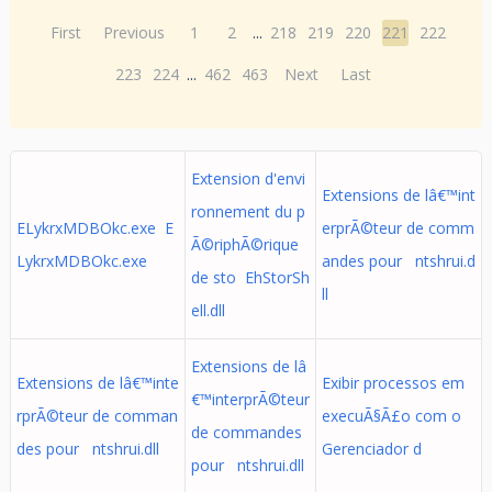
First
Previous
1
2
...
218
219
220
221
222
223
224
...
462
463
Next
Last
Extension d'envi
Extensions de lâ€™int
ronnement du p
ELykrxMDBOkc.exe E
erprÃ©teur de comm
Ã©riphÃ©rique
LykrxMDBOkc.exe
andes pour ntshrui.d
de sto EhStorSh
ll
ell.dll
Extensions de lâ
Extensions de lâ€™inte
Exibir processos em
€™interprÃ©teur
rprÃ©teur de comman
execuÃ§Ã£o com o
de commandes
des pour ntshrui.dll
Gerenciador d
pour ntshrui.dll