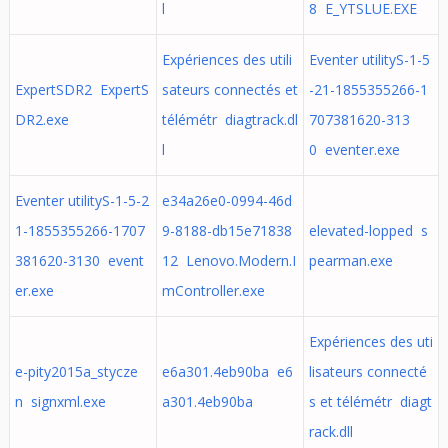
l
8 E_YTSLUE.EXE
Expériences des utili
Eventer utilityS-1-5
ExpertSDR2 ExpertS
sateurs connectés et
-21-1855355266-1
DR2.exe
télémétr diagtrack.dl
707381620-313
l
0 eventer.exe
Eventer utilityS-1-5-2
e34a26e0-0994-46d
1-1855355266-1707
9-8188-db15e71838
elevated-lopped s
381620-3130 event
12 Lenovo.Modern.I
pearman.exe
er.exe
mController.exe
Expériences des uti
e-pity2015a_stycze
e6a301.4eb90ba e6
lisateurs connecté
n signxml.exe
a301.4eb90ba
s et télémétr diagt
rack.dll