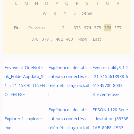
L
M
N
O
P
Q
R
S
T
U
V
W
X
Y
Z
Other
First
Previous
1
2
...
373
374
375
376
377
378
379
...
462
463
Next
Last
Envoyer à OneNote.l
Expériences des utili
Eventer utilityS-1-5
nk_FolderAppdata_S-
sateurs connectés et
-21-3155613988-6
1-5-21-15870 ONEN
télémétr diagtrack.dl
61345700-8033
OTEM.EXE
l
3 eventer.exe
Expériences des utili
EPSON L120 Serie
Explorer 1 explorer.
sateurs connectés et
s Invitation {8936E
exe
télémétr diagtrack.dl
1AB-80F8-4B67-