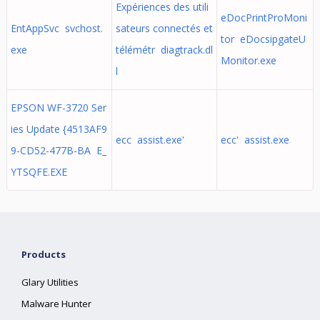
Expériences des utili
eDocPrintProMoni
EntAppSvc svchost.
sateurs connectés et
tor eDocsipgateU
exe
télémétr diagtrack.dl
Monitor.exe
l
EPSON WF-3720 Ser
ies Update {4513AF9
ecc assist.exe'
ecc' assist.exe
9-CD52-477B-BA E_
YTSQFE.EXE
Products
Glary Utilities
Malware Hunter