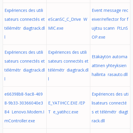
Expériences des utili
Event message rec
sateurs connectés et
eScanSC_C_Drive W
eiver/reflector for f
télémétr diagtrack.dl
MIC.exe
ujitsu scann FtLnS
l
OP.exe
Expériences des utili
Expériences des utili
Etäkäytön automa
sateurs connectés et
sateurs connectés et
attinen yhteyksien
télémétr diagtrack.dl
télémétr diagtrack.dl
hallinta rasauto.dll
l
l
e66398b8-9ac8-469
Expériences des uti
8-9b33-30366040e3
E_YATIHCC.EXE /EP
lisateurs connecté
84 Lenovo.Modern.I
T e_yatihcc.exe
s et télémétr diagt
mController.exe
rack.dll