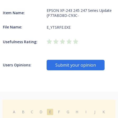
EPSON XP-243 245 247 Series Update
Item Name:
{F77ABD8D-C93C-
File Name:
E_YTSRFE.EXE
Usefulness Rating:
Submit your opinion
Users Opinions:
A
B
C
D
E
F
G
H
I
J
K