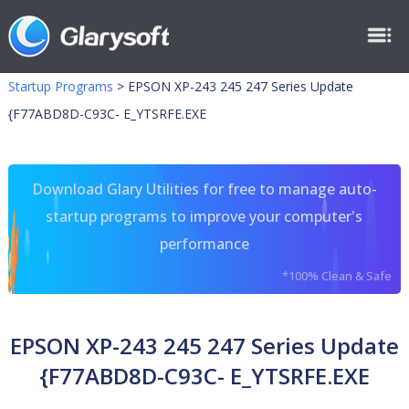
Startup Programs
>
EPSON XP-243 245 247 Series Update
{F77ABD8D-C93C- E_YTSRFE.EXE
Download Glary Utilities for free to manage auto-
startup programs to improve your computer's
performance
*100% Clean & Safe
EPSON XP-243 245 247 Series Update
{F77ABD8D-C93C- E_YTSRFE.EXE