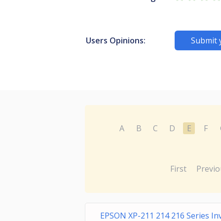
Users Opinions:
Submit 
A
B
C
D
E
F
First
Previo
EPSON XP-211 214 216 Series Inv