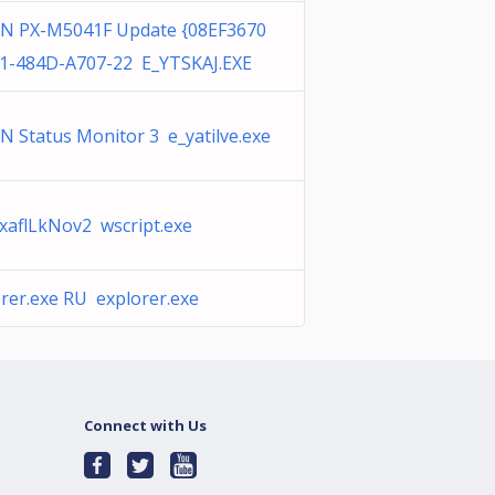
N PX-M5041F Update {08EF3670
1-484D-A707-22 E_YTSKAJ.EXE
 Status Monitor 3 e_yatilve.exe
xaflLkNov2 wscript.exe
rer.exe RU explorer.exe
Connect with Us