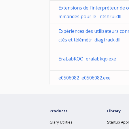
Extensions de l’interpréteur de c
mmandes pour le ntshrui.dll
Expériences des utilisateurs con
ctés et télémétr diagtrack.dll
EraLabKQO eralabkqo.exe
e0506082 e0506082.exe
Products
Library
Glary Utilities
Startup Appl