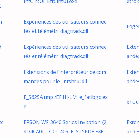
EftClntUI EftClntUI.exe
etro.
E
r.
Expériences des utilisateurs connec
Edge
tés et télémétr diagtrack.dll
d
Expériences des utilisateurs connec
Exten
tés et télémétr diagtrack.dll
andes
Extensions de l’interpréteur de com
Exten
mandes pour le ntshrui.dll
andes
E_S625A.tmp /EF HKLM e_fatibgp.ex
ehou
e
ce
EPSON WF-3640 Series Invitation {2
Exten
8D4CA0F-D20F-406 E_YTSKDE.EXE
andes