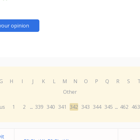
your opinion
G
H
I
J
K
L
M
N
O
P
Q
R
S
Other
us
1
2
339
340
341
342
343
344
345
462
463
...
...
it