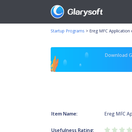
Startup Programs
>
Ereg MFC Application 
Download Gl
Item Name:
Ereg MFC Ap
Usefulness Rating: