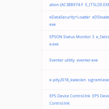
ation {AC38B974-F E_ITSLDE.EX
eDataSecurity+Loader eDSloade
exe
EPSON Status Monitor 3 e_fatic
e.exe
Eventer utility eventer.exe
e-pity2018_kwiecien signxml.exe
EPS Device Control.lnk EPS Devi
Control.lnk