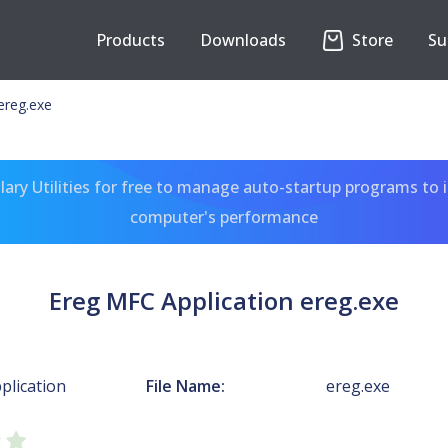
Products
Downloads
Store
Su
ereg.exe
ary Utilities for free to manage auto-startup programs to 
computer's performance
Ereg MFC Application ereg.exe
plication
File Name:
ereg.exe