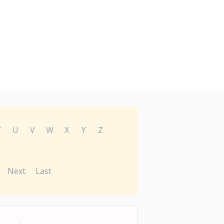
T
U
V
W
X
Y
Z
Next
Last