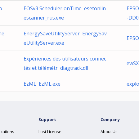
o
EOSv3 Scheduler onTime esetonlin
EPSO
escanner_rus.exe
-DD0
ne
EnergySaveUtilityServer EnergySav
EPSON
eUtilityServer.exe
Expériences des utilisateurs connec
ewSX
tés et télémétr diagtrack.dll
EzML EzML.exe
explo
Support
Company
ications
Lost License
About Us