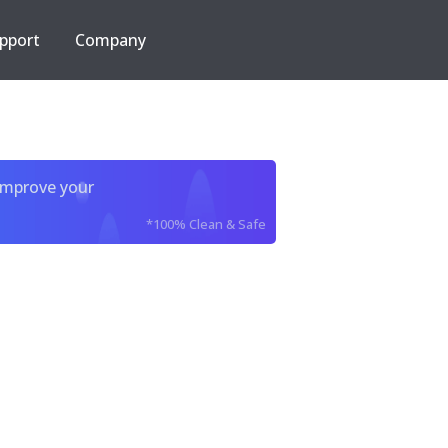
pport
Company
improve your
*100% Clean & Safe