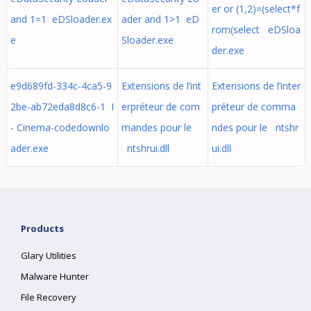
er or (1,2)=(select*f
and 1=1 eDSloader.ex
ader and 1>1 eD
rom(select eDSloa
e
Sloader.exe
der.exe
e9d689fd-334c-4ca5-9
Extensions de l’int
Extensions de l’inter
2be-ab72eda8d8c6-1 I
erpréteur de com
préteur de comma
- Cinema-codedownlo
mandes pour le
ndes pour le ntshr
ader.exe
ntshrui.dll
ui.dll
Products
Glary Utilities
Malware Hunter
File Recovery