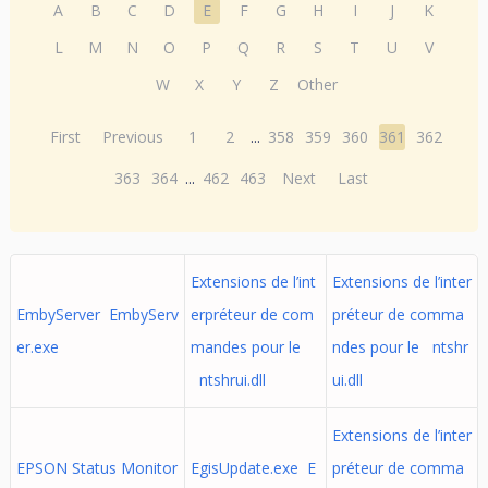
A
B
C
D
E
F
G
H
I
J
K
L
M
N
O
P
Q
R
S
T
U
V
W
X
Y
Z
Other
First
Previous
1
2
...
358
359
360
361
362
363
364
...
462
463
Next
Last
Extensions de l’int
Extensions de l’inter
EmbyServer EmbyServ
erpréteur de com
préteur de comma
er.exe
mandes pour le
ndes pour le ntshr
ntshrui.dll
ui.dll
Extensions de l’inter
EPSON Status Monitor
EgisUpdate.exe E
préteur de comma