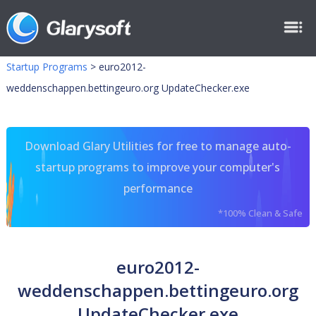
Startup Programs
>
euro2012-
weddenschappen.bettingeuro.org UpdateChecker.exe
Download Glary Utilities for free to manage auto-
startup programs to improve your computer's
performance
*100% Clean & Safe
euro2012-
weddenschappen.bettingeuro.org
UpdateChecker.exe