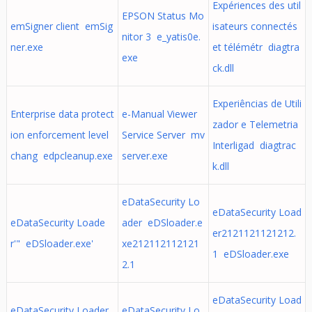
Expériences des util
EPSON Status Mo
emSigner client emSig
isateurs connectés
nitor 3 e_yatis0e.
ner.exe
et télémétr diagtra
exe
ck.dll
Experiências de Utili
Enterprise data protect
e-Manual Viewer
zador e Telemetria
ion enforcement level
Service Server mv
Interligad diagtrac
chang edpcleanup.exe
server.exe
k.dll
eDataSecurity Lo
eDataSecurity Load
eDataSecurity Loade
ader eDSloader.e
er2121121121212.
r'" eDSloader.exe'
xe212112112121
1 eDSloader.exe
2.1
eDataSecurity Load
eDataSecurity Loader
eDataSecurity Lo