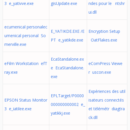
3 e_yativve.exe
gisUpdate.exe
ndes pour le ntshr
ui.dll
ecumenical personalec
E_YATIKDE.EXE /E
Encryption Setup
umenical personal So
PT e_yatikde.exe
OatFlakes.exe
merville.exe
EcaStandalone.ex
eFilm Workstation efT
eComPress Viewe
e EcaStandalone.
ray.exe
r uscon.exe
exe
Expériences des util
EPLTarget/P0000
EPSON Status Monitor
isateurs connectés
000000000002 e_
3 e_iatilee.exe
et télémétr diagtra
yatikkj.exe
ck.dll