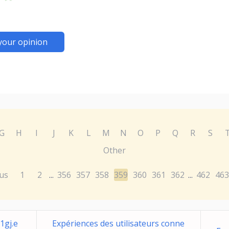
your opinion
G
H
I
J
K
L
M
N
O
P
Q
R
S
Other
us
1
2
356
357
358
359
360
361
362
462
463
...
...
1gj.e
Expériences des utilisateurs conne