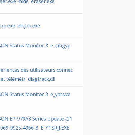
ser.exe -hide eraser.exe
jop.exe elkjop.exe
ON Status Monitor 3 e_iatigyp.
e
ériences des utilisateurs connec
 et télémétr diagtrack.dll
ON Status Monitor 3 e_yativce.
e
ON EP-979A3 Series Update {21
069-9925-4966-8 E_YTSRJJ.EXE