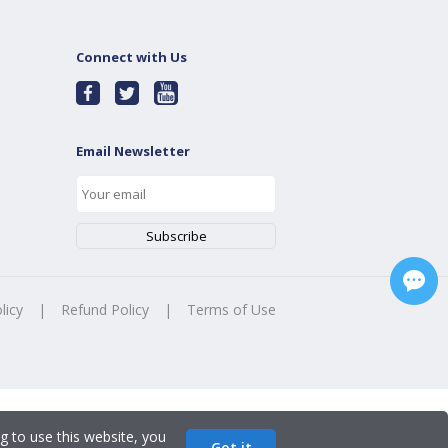
Connect with Us
Email Newsletter
licy
|
Refund Policy
|
Terms of Use
g to use this website, you
Got it