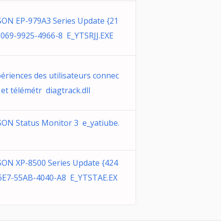
ON EP-979A3 Series Update {21
069-9925-4966-8 E_YTSRJJ.EXE
ériences des utilisateurs connec
 et télémétr diagtrack.dll
ON Status Monitor 3 e_yatiube.
e
ON XP-8500 Series Update {424
6E7-55AB-4040-A8 E_YTSTAE.EX