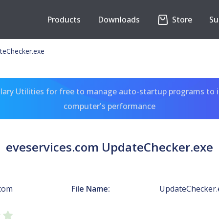
Products
Downloads
Store
Su
teChecker.exe
ary Utilities for free to manage auto-startup programs to 
computer's performance
eveservices.com UpdateChecker.exe
.com
File Name:
UpdateChecker.