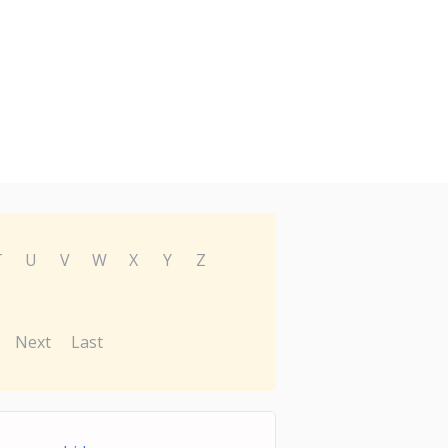
T
U
V
W
X
Y
Z
Next
Last