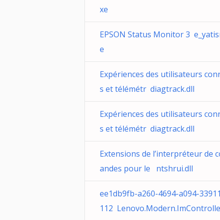
xe
EPSON Status Monitor 3 e_yatis
e
Expériences des utilisateurs con
s et télémétr diagtrack.dll
Expériences des utilisateurs con
s et télémétr diagtrack.dll
Extensions de l’interpréteur de
andes pour le ntshrui.dll
ee1db9fb-a260-4694-a094-3391
112 Lenovo.Modern.ImControlle