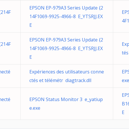
EPSON EP-979A3 Series Update {2
{214F
EPS
14F1069-9925-4966-8 E_YTSRJJ.EX
4F1
E
EPSON EP-979A3 Series Update {2
{214F
Exp
14F1069-9925-4966-8 E_YTSRJJ.EX
tés
E
necté
Expériences des utilisateurs conne
EPS
ctés et télémétr diagtrack.dll
ex
EPS
necté
EPSON Status Monitor 3 e_yatiup
B1
e.exe
E