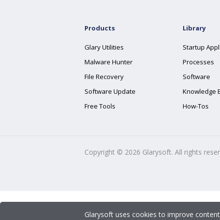
Products
Library
Glary Utilities
Startup Appl
Malware Hunter
Processes
File Recovery
Software
Software Update
Knowledge 
Free Tools
How-Tos
Copyright ©
2026
Glarysoft. All rights rese
Glarysoft uses cookies to improve content