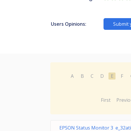
Users Opinions:
Submit 
A
B
C
D
E
F
First
Previo
EPSON Status Monitor 3 e_32ati