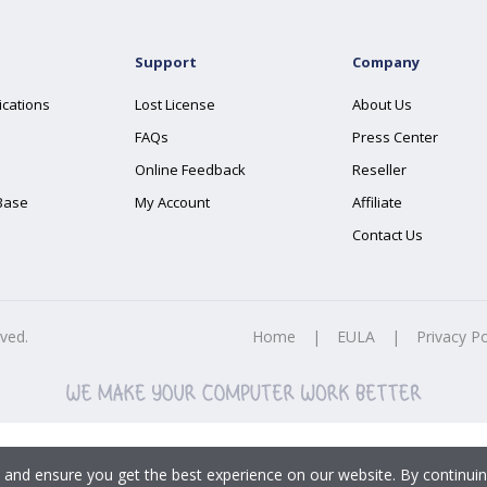
Support
Company
ications
Lost License
About Us
FAQs
Press Center
Online Feedback
Reseller
Base
My Account
Affiliate
Contact Us
rved.
Home
|
EULA
|
Privacy Po
 and ensure you get the best experience on our website. By continuin