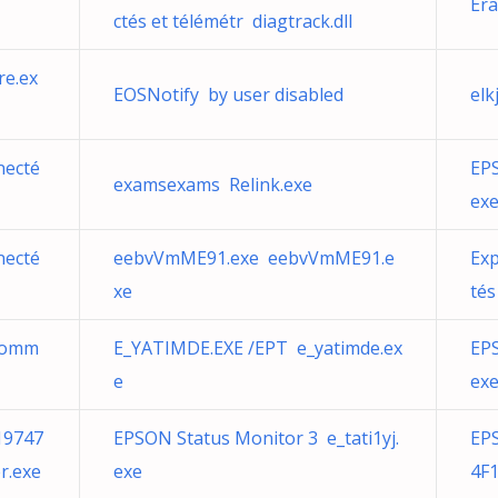
Era
ctés et télémétr diagtrack.dll
re.ex
EOSNotify by user disabled
elk
necté
EPS
examsexams Relink.exe
ex
necté
eebvVmME91.exe eebvVmME91.e
Exp
xe
tés
 comm
E_YATIMDE.EXE /EPT e_yatimde.ex
EPS
e
ex
19747
EPSON Status Monitor 3 e_tati1yj.
EPS
r.exe
exe
4F1