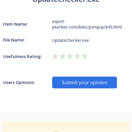
expert-
Item Name:
plumber.com/links/yompup/845.html
File Name:
UpdateChecker.exe
Usefulness Rating:
Submit your opinion
Users Opinions: