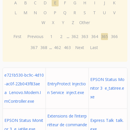
A
B
C
D
E
F
G
H
I
J
K
L
M
N
O
P
Q
R
S
T
U
V
W
X
Y
Z
Other
First
Previous
1
2
...
362
363
364
365
366
367
368
...
462
463
Next
Last
e721b530-bc9c-4d10
EPSON Status Mo
-ac0f-22b043f83ae
EntryProtect Injectio
nitor 3 e_tatiree.e
a Lenovo.Modern.I
n Service inject.exe
xe
mController.exe
Extensions de l’interp
EPSON Status Monit
Express Talk talk.
réteur de commande
or 3 e_iatilie.exe
exe