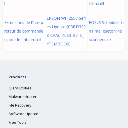
l
l
tshrui.dll
EPSON WF-2650 Seri
Extensions de l’interp
EOSv3 Scheduler o
es Update {C3BD329
réteur de commande
nTime esetonline
8-CAAC-40E3-B3 E_
s pour le ntshrui.dll
scanner.exe
YTSMBE.EXE
Products
Glary Utilities
Malware Hunter
File Recovery
Software Update
Free Tools