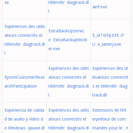
xe
télémétr diagtrack.dl
ainf.exe
l
Expériences des utilis
ExtraBackUpServic
ateurs connectés et
E_IATIENJ.EXE /F
e ExtraBackupWork
télémétr diagtrack.dl
U e_iatienj.exe
er.exe
l
Expériences des utilis
Expériences des ut
EpsonCustomerRese
ateurs connectés et
ilisateurs connecté
archParticipation
télémétr diagtrack.dl
s et télémétr diag
l
track.dll
Experiencia de calida
Expériences des utilis
Extensions de l’int
d de audio y vídeo d
ateurs connectés et
erpréteur de com
e Windows qwave.dl
télémétr diagtrack.dl
mandes pour le n