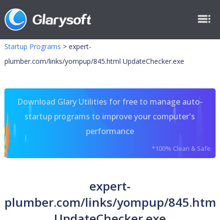
Startup Programs
>
expert-
plumber.com/links/yompup/845.html UpdateChecker.exe
Download Glary Utilities for free to manage auto-
startup programs to improve your computer's
performance
*100% Clean & Safe
expert-
plumber.com/links/yompup/845.html
UpdateChecker.exe