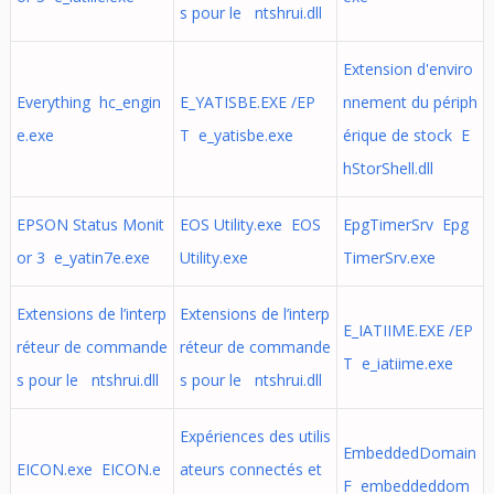
s pour le ntshrui.dll
Extension d'enviro
Everything hc_engin
E_YATISBE.EXE /EP
nnement du périph
e.exe
T e_yatisbe.exe
érique de stock E
hStorShell.dll
EPSON Status Monit
EOS Utility.exe EOS
EpgTimerSrv Epg
or 3 e_yatin7e.exe
Utility.exe
TimerSrv.exe
Extensions de l’interp
Extensions de l’interp
E_IATIIME.EXE /EP
réteur de commande
réteur de commande
T e_iatiime.exe
s pour le ntshrui.dll
s pour le ntshrui.dll
Expériences des utilis
EmbeddedDomain
EICON.exe EICON.e
ateurs connectés et
F embeddeddom