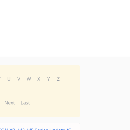
T
U
V
W
X
Y
Z
Next
Last