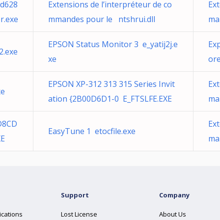
dd628
Extensions de l’interpréteur de co
Ext
r.exe
mmandes pour le ntshrui.dll
man
EPSON Status Monitor 3 e_yatij2j.e
Exp
2.exe
xe
ore
EPSON XP-312 313 315 Series Invit
Ext
xe
ation {2B00D6D1-0 E_FTSLFE.EXE
man
2D8CD
Ext
EasyTune 1 etocfile.exe
XE
man
Support
Company
ications
Lost License
About Us