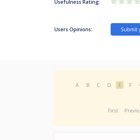
Usefulness Rating:
Users Opinions:
Submit 
A
B
C
D
E
F
First
Previo