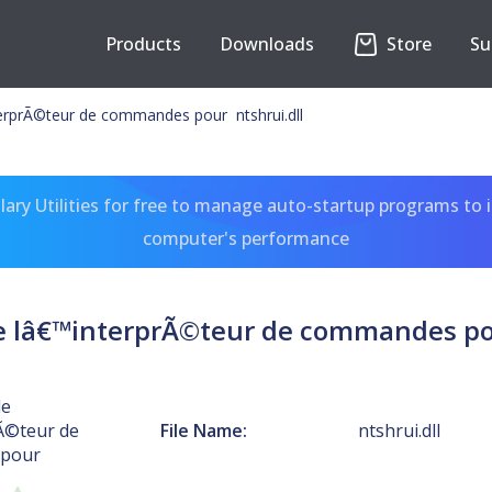
Products
Downloads
Store
Su
erprÃ©teur de commandes pour ntshrui.dll
ary Utilities for free to manage auto-startup programs to 
computer's performance
e lâ€™interprÃ©teur de commandes pou
de
Ã©teur de
File Name:
ntshrui.dll
pour