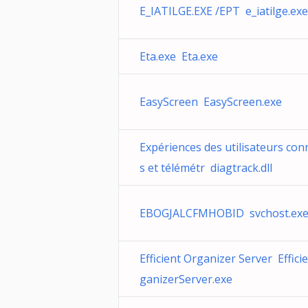
E_IATILGE.EXE /EPT e_iatilge.exe
Eta.exe Eta.exe
EasyScreen EasyScreen.exe
Expériences des utilisateurs con
s et télémétr diagtrack.dll
EBOGJALCFMHOBID svchost.ex
Efficient Organizer Server Effici
ganizerServer.exe