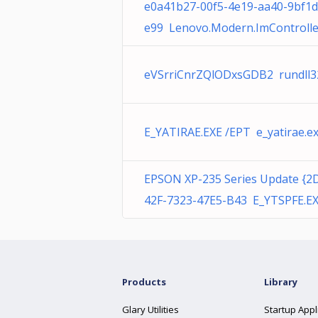
e0a41b27-00f5-4e19-aa40-9bf1
e99 Lenovo.Modern.ImControlle
eVSrriCnrZQlODxsGDB2 rundll3
E_YATIRAE.EXE /EPT e_yatirae.e
EPSON XP-235 Series Update {
42F-7323-47E5-B43 E_YTSPFE.E
Products
Library
Glary Utilities
Startup Appl