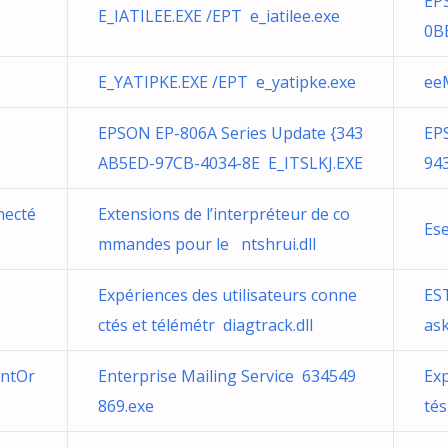
EP
E_IATILEE.EXE /EPT e_iatilee.exe
0B
E_YATIPKE.EXE /EPT e_yatipke.exe
ee
EPSON EP-806A Series Update {343
EP
AB5ED-97CB-4034-8E E_ITSLKJ.EXE
94
necté
Extensions de l’interpréteur de co
Es
mmandes pour le ntshrui.dll
Expériences des utilisateurs conne
ES
e
ctés et télémétr diagtrack.dll
as
entOr
Enterprise Mailing Service 634549
Exp
869.exe
tés