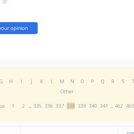
your opinion
G
H
I
J
K
L
M
N
O
P
Q
R
S
Other
us
1
2
335
336
337
338
339
340
341
462
463
...
...