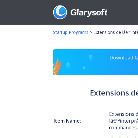
Startup Programs
>
Extensions de lâ€™int
Download Gl
Extensions d
Extensions 
Item Name:
lâ€™interpr
commandes 