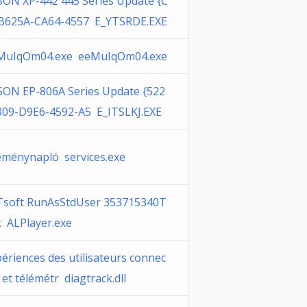
SON XP-442 445 Series Update {C
B625A-CA64-4557 E_YTSRDE.EXE
MuIqOm04.exe eeMuIqOm04.exe
SON EP-806A Series Update {522
309-D9E6-4592-A5 E_ITSLKJ.EXE
eménynapló services.exe
Tsoft RunAsStdUser 353715340T
k ALPlayer.exe
ériences des utilisateurs connec
 et télémétr diagtrack.dll