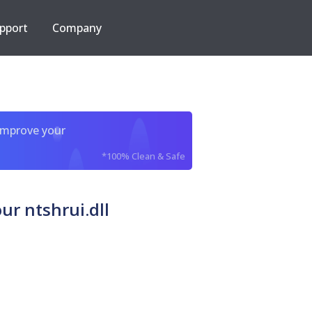
pport
Company
improve your
*100% Clean & Safe
r ntshrui.dll