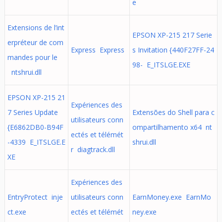
e
Extensions de l’int
EPSON XP-215 217 Serie
erpréteur de com
Express Express
s Invitation {440F27FF-24
mandes pour le
98- E_ITSLGE.EXE
ntshrui.dll
EPSON XP-215 21
Expériences des
7 Series Update
Extensões do Shell para c
utilisateurs conn
{E6862DB0-B94F
ompartilhamento x64 nt
ectés et télémét
-4339 E_ITSLGE.E
shrui.dll
r diagtrack.dll
XE
Expériences des
EntryProtect inje
utilisateurs conn
EarnMoney.exe EarnMo
ct.exe
ectés et télémét
ney.exe