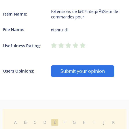
Extensions de lâ€™interprÃ©teur de
Item Name:
commandes pour
File Name:
ntshrui.dll
Usefulness Rating:
Submit your opinion
Users Opinions:
A
B
C
D
E
F
G
H
I
J
K