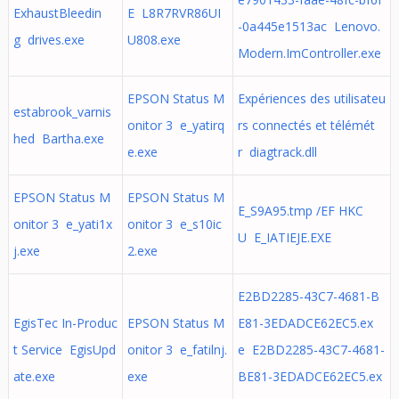
ExhaustBleedin
E L8R7RVR86UI
-0a445e1513ac Lenovo.
g drives.exe
U808.exe
Modern.ImController.exe
EPSON Status M
Expériences des utilisateu
estabrook_varnis
onitor 3 e_yatirq
rs connectés et télémét
hed Bartha.exe
e.exe
r diagtrack.dll
EPSON Status M
EPSON Status M
E_S9A95.tmp /EF HKC
onitor 3 e_yati1x
onitor 3 e_s10ic
U E_IATIEJE.EXE
j.exe
2.exe
E2BD2285-43C7-4681-B
EgisTec In-Produc
EPSON Status M
E81-3EDADCE62EC5.ex
t Service EgisUpd
onitor 3 e_fatilnj.
e E2BD2285-43C7-4681-
ate.exe
exe
BE81-3EDADCE62EC5.ex