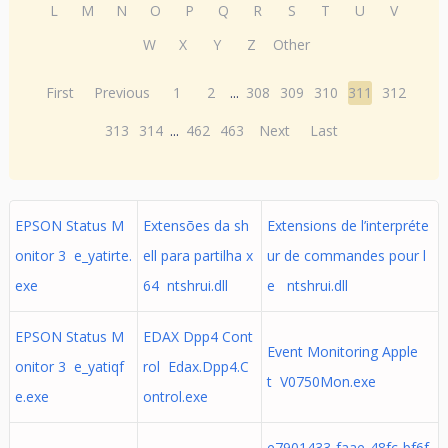
L
M
N
O
P
Q
R
S
T
U
V
W
X
Y
Z
Other
First
Previous
1
2
...
308
309
310
311
312
313
314
...
462
463
Next
Last
EPSON Status M
Extensões da sh
Extensions de l’interpréte
onitor 3 e_yatirte.
ell para partilha x
ur de commandes pour l
exe
64 ntshrui.dll
e ntshrui.dll
EPSON Status M
EDAX Dpp4 Cont
Event Monitoring Apple
onitor 3 e_yatiqf
rol Edax.Dpp4.C
t V0750Mon.exe
e.exe
ontrol.exe
e7901433-faae-48fc-bf6f