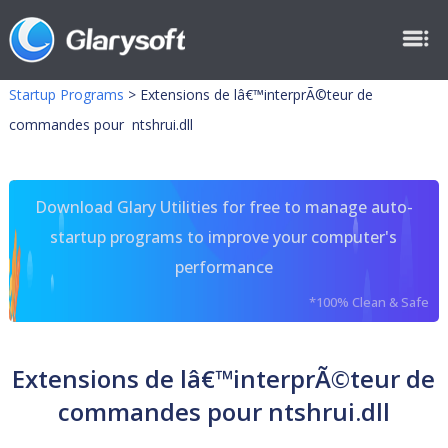
Startup Programs
>
Extensions de lâ€™interprÃ©teur de
commandes pour ntshrui.dll
Download Glary Utilities for free to manage auto-
startup programs to improve your computer's
performance
*100% Clean & Safe
Extensions de lâ€™interprÃ©teur de
commandes pour ntshrui.dll