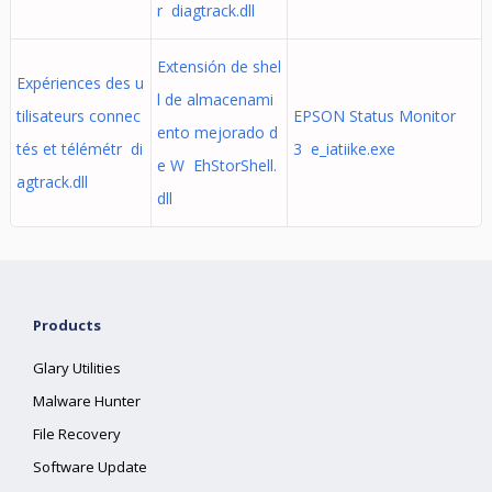
r diagtrack.dll
Extensión de shel
Expériences des u
l de almacenami
tilisateurs connec
EPSON Status Monitor
ento mejorado d
tés et télémétr di
3 e_iatiike.exe
e W EhStorShell.
agtrack.dll
dll
Products
Glary Utilities
Malware Hunter
File Recovery
Software Update