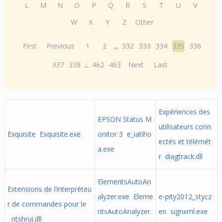
L
M
N
O
P
Q
R
S
T
U
V
W
X
Y
Z
Other
First
Previous
1
2
...
332
333
334
335
336
337
338
...
462
463
Next
Last
Expériences des
EPSON Status M
utilisateurs conn
Exquisite Exquisite.exe
onitor 3 e_iatiho
ectés et télémét
a.exe
r diagtrack.dll
ElementsAutoAn
Extensions de l’interpréteu
alyzer.exe Eleme
e-pity2012_stycz
r de commandes pour le
ntsAutoAnalyzer.
en signxml.exe
ntshrui.dll