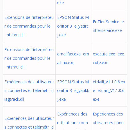
exe
Extensions de l’interpréteu
EPSON Status M
EnTier Service e
r de commandes pour le
onitor 3 e_yatirc
ntierservice.exe
ntshrui.dll
j.exe
Extensions de l’interpréteu
emailfax.exe em
execute.exe exe
r de commandes pour le
ailfax.exe
cute.exe
ntshrui.dll
Expériences des utilisateur
EPSON Status M
etdaili_V1.1.0.6.ex
s connectés et télémétr d
onitor 3 e_yatikb
e etdaili_V1.1.0.6.
iagtrack.dll
j.exe
exe
Expériences des
Expériences des
Expériences des utilisateur
utilisateurs conn
utilisateurs conn
s connectés et télémétr d