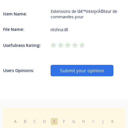
Extensions de lâ€™interprÃ©teur de
Item Name:
commandes pour
File Name:
ntshrui.dll
Usefulness Rating:
Submit your opinion
Users Opinions:
A
B
C
D
E
F
G
H
I
J
K