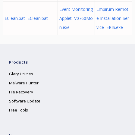
Event Monitoring
Empirum Remot
EClean.bat EClean.bat
Applet V0760Mo
e Installation Ser
n.exe
vice ERIS.exe
Products
Glary Utilities
Malware Hunter
File Recovery
Software Update
Free Tools