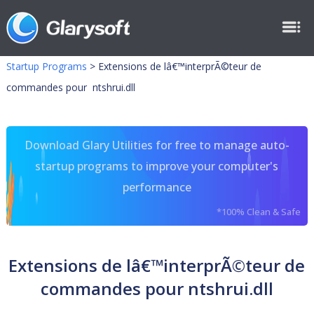
Startup Programs
>
Extensions de lâ€™interprÃ©teur de
commandes pour ntshrui.dll
Download Glary Utilities for free to manage auto-
startup programs to improve your computer's
performance
*100% Clean & Safe
Extensions de lâ€™interprÃ©teur de
commandes pour ntshrui.dll