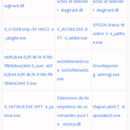
ectés et télémét
ectés et télémét
iagtrack.dll
r diagtrack.dll
r diagtrack.dll
EPSON Status M
E_S1D0B.tmp /EF HKCU e
E_IATIIBE.EXE /E
onitor 3 e_yatihs
_iatigde.exe
PT e_iatiibe.exe
e.exe
ebfb2b44-02ff-4b76-97d9-
eeDMVenw50.ex
ff80b8ea24e0-5_user ebf
ErrorReportin
e eeDMVenw50.
b2b44-02ff-4b76-97d9-ff8
g wermgr.exe
exe
0b8ea24e0-5.exe
Extensions de l’in
E_YATIRUE.EXE /EPT e_ya
terpréteur de co
ElapseLabVCT el
tirue.exe
mmandes pour l
apselabvct.exe
e ntshrui.dll