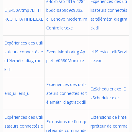
e4c7b7ab-f31a-428f-
Expériences des uti
E_S450A.tmp /EF H
b5dc-0ab9d9c93b2
lisateurs connectés
KCU E_IATIHBE.EXE
d Lenovo.Modern.Im
et télémétr diagtra
Controller.exe
ck.dll
Expériences des utili
sateurs connectés e
Event Monitoring Ap
ellfService ellfServi
t télémétr diagtrac
plet V0680Mon.exe
ce.exe
k.dll
Expériences des utilis
EzScheduler.exe E
eris_ui eris_ui
ateurs connectés et t
zScheduler.exe
élémétr diagtrack.dll
Expériences des utili
Extensions de l’inte
Extensions de l’interp
sateurs connectés e
rpréteur de comma
réteur de commande