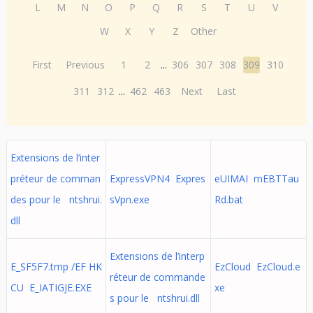
L
M
N
O
P
Q
R
S
T
U
V
W
X
Y
Z
Other
First
Previous
1
2
...
306
307
308
309
310
311
312
...
462
463
Next
Last
Extensions de l’inter
préteur de comman
ExpressVPN4 Expres
eUIMAI mEBTTau
des pour le ntshrui.
sVpn.exe
Rd.bat
dll
Extensions de l’interp
E_SF5F7.tmp /EF HK
EzCloud EzCloud.e
réteur de commande
CU E_IATIGJE.EXE
xe
s pour le ntshrui.dll