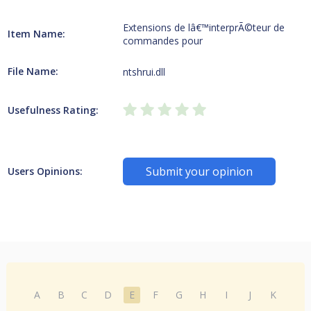
Extensions de lâ€™interprÃ©teur de
Item Name:
commandes pour
File Name:
ntshrui.dll
Usefulness Rating:
Submit your opinion
Users Opinions:
A
B
C
D
E
F
G
H
I
J
K