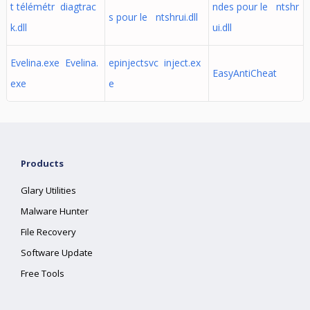
t télémétr diagtrac
ndes pour le ntshr
s pour le ntshrui.dll
k.dll
ui.dll
Evelina.exe Evelina.
epinjectsvc inject.ex
EasyAntiCheat
exe
e
Products
Glary Utilities
Malware Hunter
File Recovery
Software Update
Free Tools