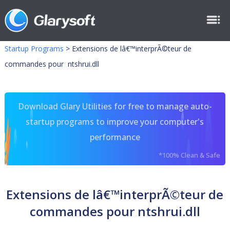
Startup Programs
>
Extensions de lâ€™interprÃ©teur de
commandes pour ntshrui.dll
Download Glary Utilities for free to manage auto-
startup programs to improve your computer's
performance
*100% Clean & Safe
Extensions de lâ€™interprÃ©teur de
commandes pour ntshrui.dll