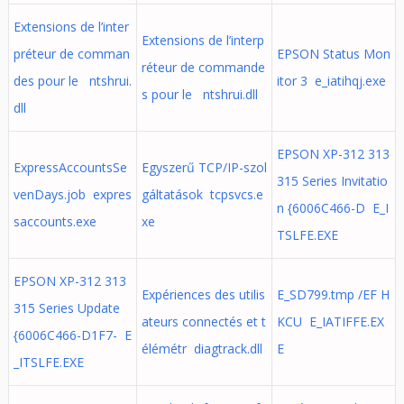
Extensions de l’inter
Extensions de l’interp
préteur de comman
EPSON Status Mon
réteur de commande
des pour le ntshrui.
itor 3 e_iatihqj.exe
s pour le ntshrui.dll
dll
EPSON XP-312 313
ExpressAccountsSe
Egyszerű TCP/IP-szol
315 Series Invitatio
venDays.job expres
gáltatások tcpsvcs.e
n {6006C466-D E_I
saccounts.exe
xe
TSLFE.EXE
EPSON XP-312 313
Expériences des utilis
E_SD799.tmp /EF H
315 Series Update
ateurs connectés et t
KCU E_IATIFFE.EX
{6006C466-D1F7- E
élémétr diagtrack.dll
E
_ITSLFE.EXE