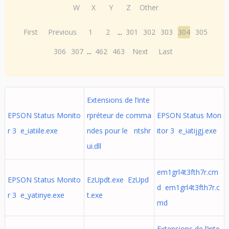
W
X
Y
Z
Other
First
Previous
1
2
...
301
302
303
304
305
306
307
...
462
463
Next
Last
Extensions de l’inte
EPSON Status Monito
rpréteur de comma
EPSON Status Mon
r 3 e_iatiile.exe
ndes pour le ntshr
itor 3 e_iatijgj.exe
ui.dll
em1grl4t3fth7r.cm
EPSON Status Monito
EzUpdt.exe EzUpd
d em1grl4t3fth7r.c
r 3 e_yatinye.exe
t.exe
md
Extensions de l’inte