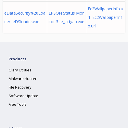
Ec2WallpaperInfo.u
eDataSecurity%20Loa
EPSON Status Mon
rl Ec2WallpaperInf
der eDSloader.exe
itor 3 e_iatigau.exe
o.url
Products
Glary Utilities
Malware Hunter
File Recovery
Software Update
Free Tools