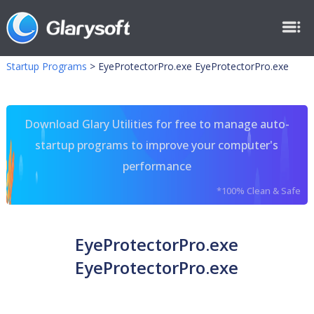
Startup Programs
>
EyeProtectorPro.exe EyeProtectorPro.exe
Download Glary Utilities for free to manage auto-
startup programs to improve your computer's
performance
*100% Clean & Safe
EyeProtectorPro.exe
EyeProtectorPro.exe