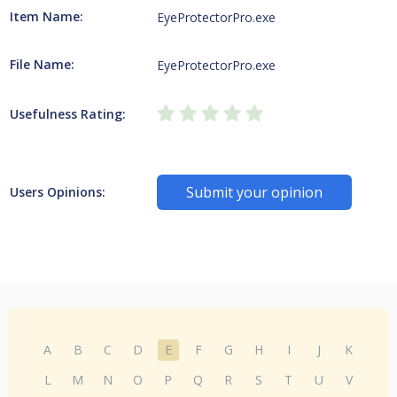
Item Name:
EyeProtectorPro.exe
File Name:
EyeProtectorPro.exe
Usefulness Rating:
Submit your opinion
Users Opinions:
A
B
C
D
E
F
G
H
I
J
K
L
M
N
O
P
Q
R
S
T
U
V