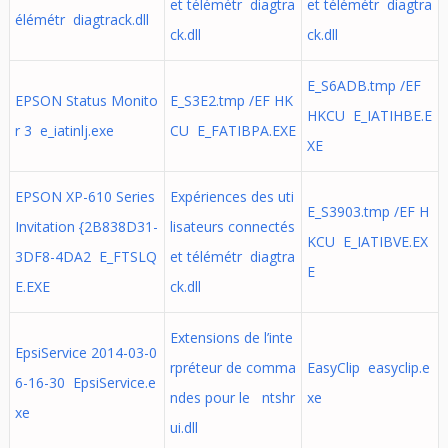
et télémétr diagtra
et télémétr diagtra
élémétr diagtrack.dll
ck.dll
ck.dll
E_S6ADB.tmp /EF
EPSON Status Monito
E_S3E2.tmp /EF HK
HKCU E_IATIHBE.E
r 3 e_iatinlj.exe
CU E_FATIBPA.EXE
XE
EPSON XP-610 Series
Expériences des uti
E_S3903.tmp /EF H
Invitation {2B838D31-
lisateurs connectés
KCU E_IATIBVE.EX
3DF8-4DA2 E_FTSLQ
et télémétr diagtra
E
E.EXE
ck.dll
Extensions de l’inte
EpsiService 2014-03-0
rpréteur de comma
EasyClip easyclip.e
6-16-30 EpsiService.e
ndes pour le ntshr
xe
xe
ui.dll