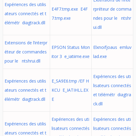
Expériences des utilis
E4F7.tmp.exe E4F
rpréteur de comma
ateurs connectés et t
7.tmp.exe
ndes pour le ntshr
élémétr diagtrack.dll
ui.dll
Extensions de l’interpr
EPSON Status Mon
Elxnoifjoaus emluv
éteur de commandes
itor 3 e_iatiime.exe
lad.exe
pour le ntshrui.dll
Expériences des uti
Expériences des utilis
E_SA9E6.tmp /EF H
lisateurs connectés
ateurs connectés et t
KCU E_IATIHLL.EX
et télémétr diagtra
élémétr diagtrack.dll
E
ck.dll
Expériences des uti
Expériences des uti
Expériences des utilis
lisateurs connectés
lisateurs connectés
ateurs connectés et t