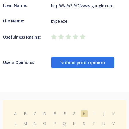
Item Name:
http%3a%2f%2fwww.google.com
File Name:
itype.exe
Usefulness Rating:
Submit your opinion
Users Opinions:
A
B
C
D
E
F
G
H
I
J
K
L
M
N
O
P
Q
R
S
T
U
V