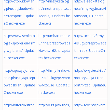
http://otobudowlan
http://niezlykatalog.
http://e-seokatalog.
y.pl/uslugi,budowlan
pl/inne/transport,szc
net/firmy,wg,branz/t
e/transport, Updat
zecin,s, UpdateChe
ransport,s UpdateC
eChecker.exe
cker.exe
hecker.exe
http://www.seokatal
http://umbarumba.e
http://zicat.pl/firmy-i
og.eksplorer.eu/firm
u/inne/przeprowadz
-uslugi/przeprowadz
y-wg-branz/ Updat
ki,wpis,162.ht Upda
ki-miedz UpdateCh
eChecker.exe
teChecker.exe
ecker.exe
http://xpozycjonow
http://firmy-krakow.
http://wwycieczki.pl/
anie.pl/uslugi/przepr
biz.pl/uslugi/przepro
motoryzacja-i-trans
owadzki,sr, Update
wadzki,se UpdateC
port/przep UpdateC
Checker.exe
hecker.exe
hecker.exe
http://kuferek-stron.
http://yurt.pl/biznes,
http://seventv.pl/biz