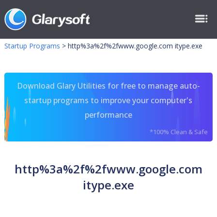
Startup Programs
>
http%3a%2f%2fwww.google.com itype.exe
Download Glary Utilities for free to manage auto-
startup programs to improve your computer's
performance
*100% Clean & Safe
http%3a%2f%2fwww.google.com
itype.exe