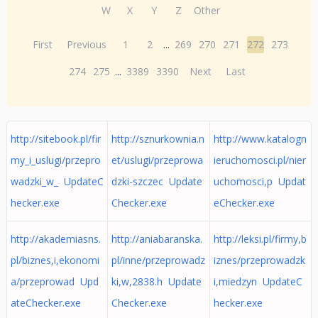
W
X
Y
Z
Other
First
Previous
1
2
...
269
270
271
272
273
274
275
...
3389
3390
Next
Last
http://sitebook.pl/fir
http://sznurkownia.n
http://www.katalogn
my_i_uslugi/przepro
et/uslugi/przeprowa
ieruchomosci.pl/nier
wadzki_w_ UpdateC
dzki-szczec Update
uchomosci,p Updat
hecker.exe
Checker.exe
eChecker.exe
http://akademiasns.
http://aniabaranska.
http://leksi.pl/firmy,b
pl/biznes,i,ekonomi
pl/inne/przeprowadz
iznes/przeprowadzk
a/przeprowad Upd
ki,w,2838.h Update
i,miedzyn UpdateC
ateChecker.exe
Checker.exe
hecker.exe