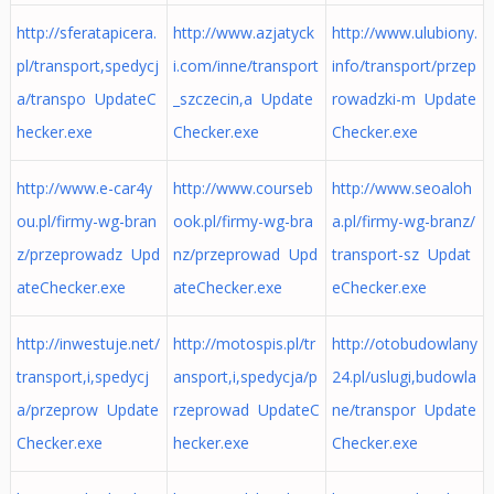
http://sferatapicera.
http://www.azjatyck
http://www.ulubiony.
pl/transport,spedycj
i.com/inne/transport
info/transport/przep
a/transpo UpdateC
_szczecin,a Update
rowadzki-m Update
hecker.exe
Checker.exe
Checker.exe
http://www.e-car4y
http://www.courseb
http://www.seoaloh
ou.pl/firmy-wg-bran
ook.pl/firmy-wg-bra
a.pl/firmy-wg-branz/
z/przeprowadz Upd
nz/przeprowad Upd
transport-sz Updat
ateChecker.exe
ateChecker.exe
eChecker.exe
http://inwestuje.net/
http://motospis.pl/tr
http://otobudowlany
transport,i,spedycj
ansport,i,spedycja/p
24.pl/uslugi,budowla
a/przeprow Update
rzeprowad UpdateC
ne/transpor Update
Checker.exe
hecker.exe
Checker.exe