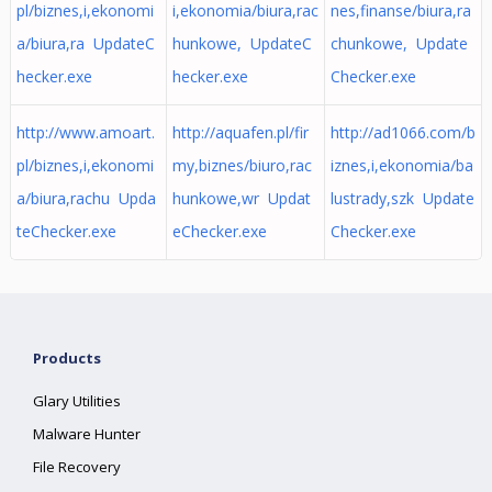
pl/biznes,i,ekonomi
i,ekonomia/biura,rac
nes,finanse/biura,ra
a/biura,ra UpdateC
hunkowe, UpdateC
chunkowe, Update
hecker.exe
hecker.exe
Checker.exe
http://www.amoart.
http://aquafen.pl/fir
http://ad1066.com/b
pl/biznes,i,ekonomi
my,biznes/biuro,rac
iznes,i,ekonomia/ba
a/biura,rachu Upda
hunkowe,wr Updat
lustrady,szk Update
teChecker.exe
eChecker.exe
Checker.exe
Products
Glary Utilities
Malware Hunter
File Recovery