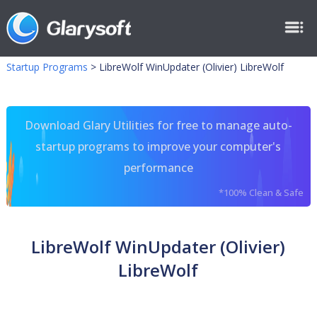
Startup Programs
>
LibreWolf WinUpdater (Olivier) LibreWolf
Download Glary Utilities for free to manage auto-
startup programs to improve your computer's
performance
*100% Clean & Safe
LibreWolf WinUpdater (Olivier)
LibreWolf