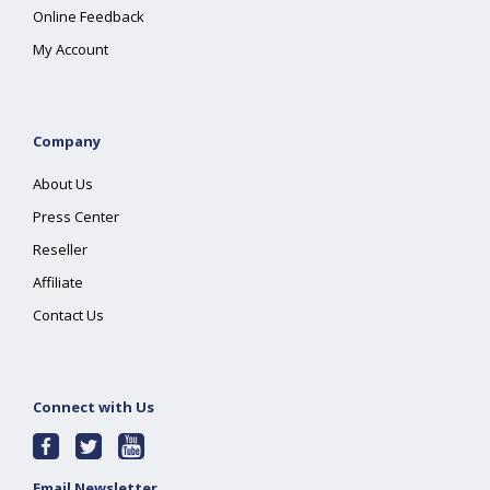
Online Feedback
My Account
Company
About Us
Press Center
Reseller
Affiliate
Contact Us
Connect with Us
Email Newsletter