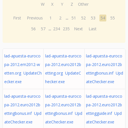
W
X
Y
Z
Other
First
Previous
1
2
...
51
52
53
54
55
56
57
...
234
235
Next
Last
lad-apuesta-euroco
lad-apuesta-euroco
lad-apuesta-euroco
pa-2012.em2012-w
pa-2012.euro2012b
pa-2012.euro2012b
etten.org UpdateCh
etting.org UpdateC
ettingbonus.inf Upd
ecker.exe
hecker.exe
ateChecker.exe
lad-apuesta-euroco
lad-apuesta-euroco
lad-apuesta-euroco
pa-2012.euro2012b
pa-2012.euro2012b
pa-2012.euro2012b
ettingbonus.inf Upd
ettingbonus.inf Upd
ettingguide.inf Upd
ateChecker.exe
ateChecker.exe
ateChecker.exe