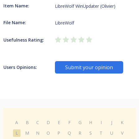
Item Name:
LibreWolf WinUpdater (Olivier)
File Name:
LibreWolf
Usefulness Rating:
Submit your opinion
Users Opinions:
A
B
C
D
E
F
G
H
I
J
K
L
M
N
O
P
Q
R
S
T
U
V