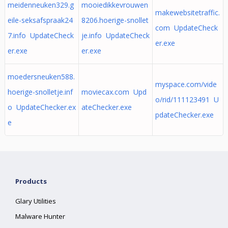
meidenneuken329.g
mooiedikkevrouwen
makewebsitetraffic.
eile-seksafspraak24
8206.hoerige-snollet
com UpdateCheck
7.info UpdateCheck
je.info UpdateCheck
er.exe
er.exe
er.exe
moedersneuken588.
myspace.com/vide
hoerige-snolletje.inf
moviecax.com Upd
o/rid/111123491 U
o UpdateChecker.ex
ateChecker.exe
pdateChecker.exe
e
Products
Glary Utilities
Malware Hunter