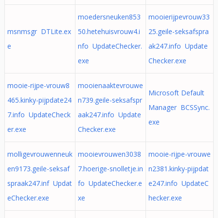
moedersneuken853
mooierijpevrouw33
msnmsgr DTLite.ex
50.hetehuisvrouw4.i
25.geile-seksafspra
e
nfo UpdateChecker.
ak247.info Update
exe
Checker.exe
mooie-rijpe-vrouw8
mooienaaktevrouwe
Microsoft Default
465.kinky-pijpdate24
n739.geile-seksafspr
Manager BCSSync.
7.info UpdateCheck
aak247.info Update
exe
er.exe
Checker.exe
molligevrouwenneuk
mooievrouwen3038
mooie-rijpe-vrouwe
en9173.geile-seksaf
7.hoerige-snolletje.in
n2381.kinky-pijpdat
spraak247.inf Updat
fo UpdateChecker.e
e247.info UpdateC
eChecker.exe
xe
hecker.exe