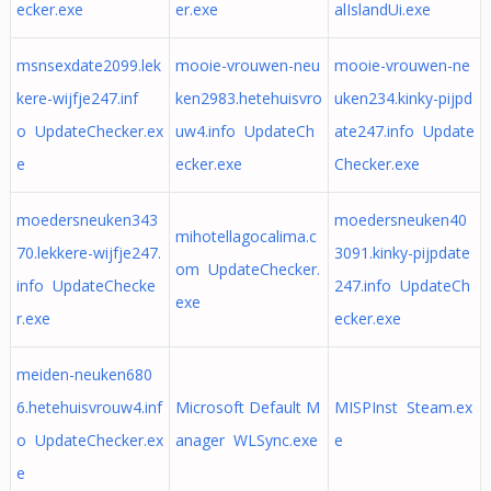
ecker.exe
er.exe
alIslandUi.exe
msnsexdate2099.lek
mooie-vrouwen-neu
mooie-vrouwen-ne
kere-wijfje247.inf
ken2983.hetehuisvro
uken234.kinky-pijpd
o UpdateChecker.ex
uw4.info UpdateCh
ate247.info Update
e
ecker.exe
Checker.exe
moedersneuken343
moedersneuken40
mihotellagocalima.c
70.lekkere-wijfje247.
3091.kinky-pijpdate
om UpdateChecker.
info UpdateChecke
247.info UpdateCh
exe
r.exe
ecker.exe
meiden-neuken680
6.hetehuisvrouw4.inf
Microsoft Default M
MISPInst Steam.ex
o UpdateChecker.ex
anager WLSync.exe
e
e