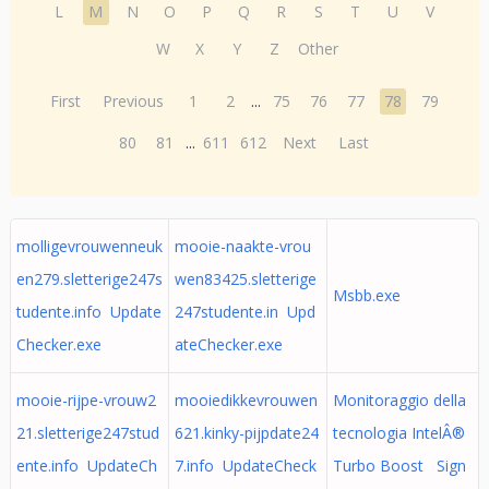
L
M
N
O
P
Q
R
S
T
U
V
W
X
Y
Z
Other
First
Previous
1
2
...
75
76
77
78
79
80
81
...
611
612
Next
Last
molligevrouwenneuk
mooie-naakte-vrou
en279.sletterige247s
wen83425.sletterige
Msbb.exe
tudente.info Update
247studente.in Upd
Checker.exe
ateChecker.exe
mooie-rijpe-vrouw2
mooiedikkevrouwen
Monitoraggio della
21.sletterige247stud
621.kinky-pijpdate24
tecnologia IntelÂ®
ente.info UpdateCh
7.info UpdateCheck
Turbo Boost Sign