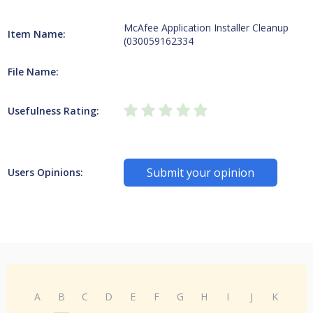
McAfee Application Installer Cleanup
Item Name:
(030059162334
File Name:
Usefulness Rating:
Submit your opinion
Users Opinions:
A
B
C
D
E
F
G
H
I
J
K