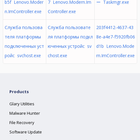
b5f Lenovo.Moder
7 Lenovo.Modern.Im
ー Taskmgr.exe
n.ImController.exe
Controller.exe
Служба пользова
Служба пользовате
203f4412-4637-43
теля платформы
ля платформы подкл
8e-a4e7-f5920fb06
подключенных уст
юченных устройс sv
d1b Lenovo.Mode
ройс svchost.exe
chost.exe
rn.ImController.exe
Products
Glary Utilities
Malware Hunter
File Recovery
Software Update