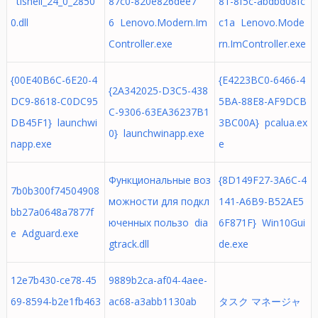
tishell_24_0_2850
87c0-820e826dee7
81-8f5c-abdbd08fc
0.dll
6 Lenovo.Modern.Im
c1a Lenovo.Mode
Controller.exe
rn.ImController.exe
{00E40B6C-6E20-4
{E4223BC0-6466-4
{2A342025-D3C5-438
DC9-8618-C0DC95
5BA-88E8-AF9DCB
C-9306-63EA36237B1
DB45F1} launchwi
3BC00A} pcalua.ex
0} launchwinapp.exe
napp.exe
e
Функциональные воз
{8D149F27-3A6C-4
7b0b300f74504908
можности для подкл
141-A6B9-B52AE5
bb27a0648a7877f
юченных пользо dia
6F871F} Win10Gui
e Adguard.exe
gtrack.dll
de.exe
12e7b430-ce78-45
9889b2ca-af04-4aee-
69-8594-b2e1fb463
ac68-a3abb1130ab
タスク マネージャ