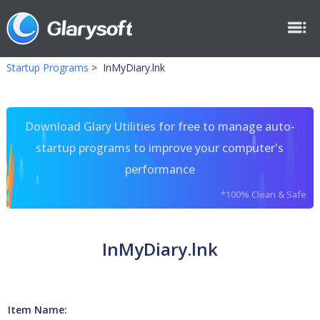
Startup Programs
>
InMyDiary.lnk
Download Glary Utilities for free to manage auto-
startup programs to improve your computer's
performance
*100% Clean & Safe
InMyDiary.lnk
Item Name: