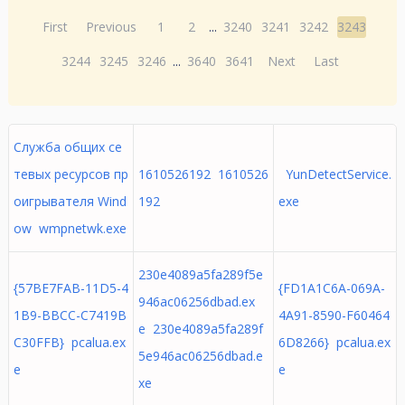
First
Previous
1
2
...
3240
3241
3242
3243
3244
3245
3246
...
3640
3641
Next
Last
Служба общих се
тевых ресурсов пр
1610526192 1610526
YunDetectService.
оигрывателя Wind
192
exe
ow wmpnetwk.exe
230e4089a5fa289f5e
{57BE7FAB-11D5-4
{FD1A1C6A-069A-
946ac06256dbad.ex
1B9-BBCC-C7419B
4A91-8590-F60464
e 230e4089a5fa289f
C30FFB} pcalua.ex
6D8266} pcalua.ex
5e946ac06256dbad.e
e
e
xe