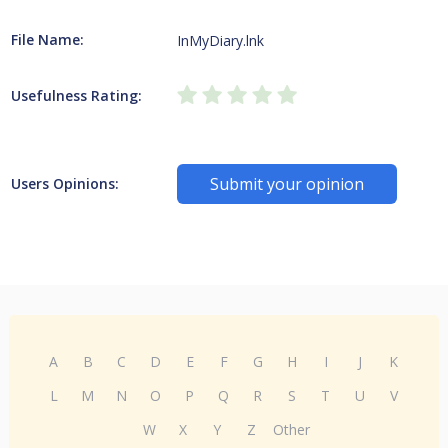
File Name:
InMyDiary.lnk
Usefulness Rating:
Submit your opinion
Users Opinions:
A
B
C
D
E
F
G
H
I
J
K
L
M
N
O
P
Q
R
S
T
U
V
W
X
Y
Z
Other