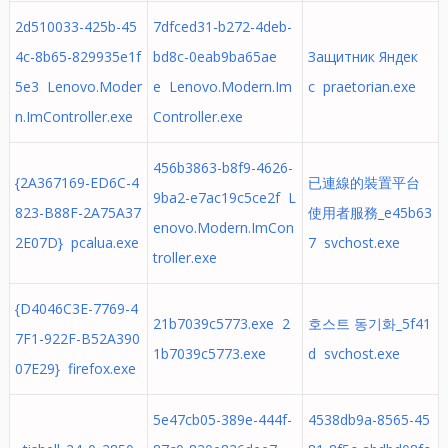
2d510033-425b-45
7dfced31-b272-4deb-
4c-8b65-829935e1f
bd8c-0eab9ba65ae
Защитник Яндек
5e3 Lenovo.Moder
e Lenovo.Modern.Im
с praetorian.exe
n.ImController.exe
Controller.exe
456b3863-b8f9-4626-
{2A367169-ED6C-4
已連線的裝置平台
9ba2-e7ac19c5ce2f L
823-B88F-2A75A37
使用者服務_e45b63
enovo.Modern.ImCon
2E07D} pcalua.exe
7 svchost.exe
troller.exe
{D4046C3E-7769-4
21b7039c5773.exe 2
호스트 동기화_5f41
7F1-922F-B52A390
1b7039c5773.exe
d svchost.exe
07E29} firefox.exe
5e47cb05-389e-444f-
4538db9a-8565-45