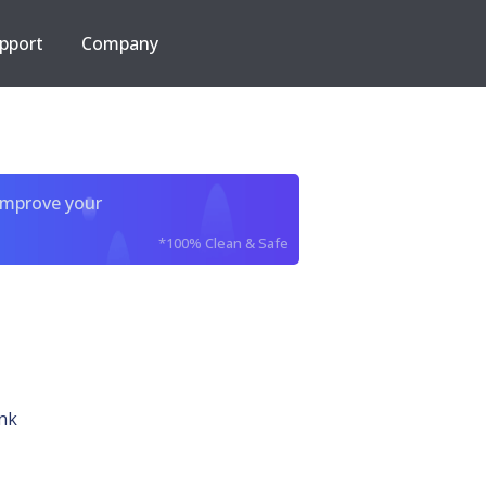
pport
Company
improve your
*100% Clean & Safe
nk