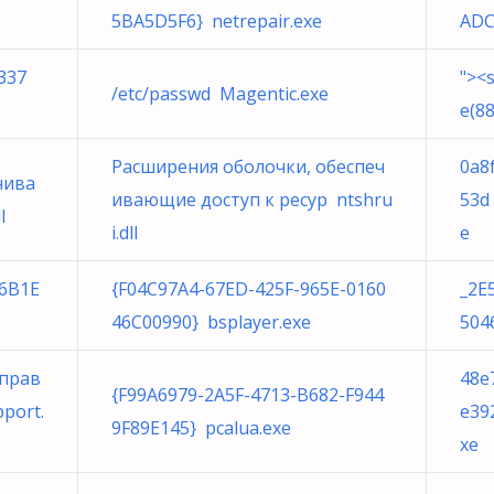
5BA5D5F6} netrepair.exe
ADC
37
"><s
/etc/passwd Magentic.exe
e(88
Расширения оболочки, обеспеч
0a8
чива
ивающие доступ к ресур ntshru
53d
l
i.dll
e
36B1E
{F04C97A4-67ED-425F-965E-0160
_2E
46C00990} bsplayer.exe
504
управ
48e
{F99A6979-2A5F-4713-B682-F944
port.
e39
9F89E145} pcalua.exe
xe