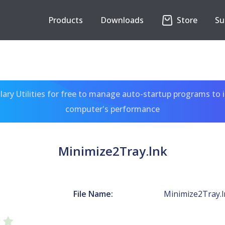
Products
Downloads
Store
Su
ary Utilities for free to manage auto-startup programs to 
computer's performance
Minimize2Tray.lnk
File Name:
Minimize2Tray.l