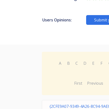
Users Opinions:
Submit 
A
B
C
D
E
F
First
Previous
{2CFE9A07-9349-4A26-8C94-9AE