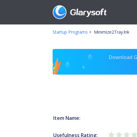
Startup Programs
>
Minimize2Tray.lnk
Download Gl
Item Name:
Usefulness Rating: