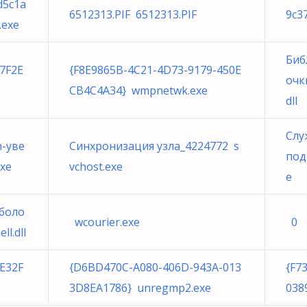
d5c1a
6512313.PIF 6512313.PIF
9c3
.exe
Биб
7F2E
{F8E9865B-4C21-4D73-9179-450E
очк
CB4C4A34} wmpnetwk.exe
dll
Слу
h-уве
Синхронизация узла_4224772 s
под
xe
vchost.exe
e
боло
wcourier.exe
0
l.dll
E32F
{D6BD470C-A080-406D-943A-013
{F7
3D8EA1786} unregmp2.exe
038