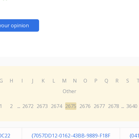
your opinion
G
H
I
J
K
L
M
N
O
P
Q
R
S
Other
1
2
2672
2673
2674
2675
2676
2677
2678
3640
...
...
0C22
{7057DD12-0162-43BB-9889-F18F
{04