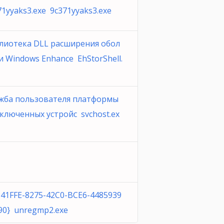
71yyaks3.exe 9c371yyaks3.exe
лиотека DLL расширения обол
и Windows Enhance EhStorShell.
жба пользователя платформы
ключенных устройс svchost.ex
341FFE-8275-42C0-BCE6-4485939
90} unregmp2.exe