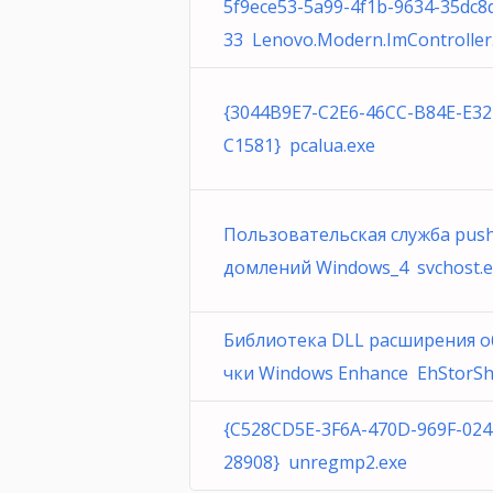
5f9ece53-5a99-4f1b-9634-35dc8
33 Lenovo.Modern.ImController
{3044B9E7-C2E6-46CC-B84E-E32
C1581} pcalua.exe
Пользовательская служба pus
домлений Windows_4 svchost.e
Библиотека DLL расширения о
чки Windows Enhance EhStorShel
{C528CD5E-3F6A-470D-969F-024
28908} unregmp2.exe