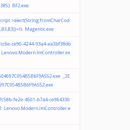
385} BF2.exe
cript >alert(String.fromCharCod
,83,83))</s Magentic.exe
fcc6e-ce90-4244-93a4-ea3bf38db
 Lenovo.Modern.ImController.ex
504697C054B5B6F9A552.exe _2E
697C054B5B6F9A552.exe
7c58b-fe2e-4501-b7a4-ce964330
2 Lenovo.Modern.ImController.e