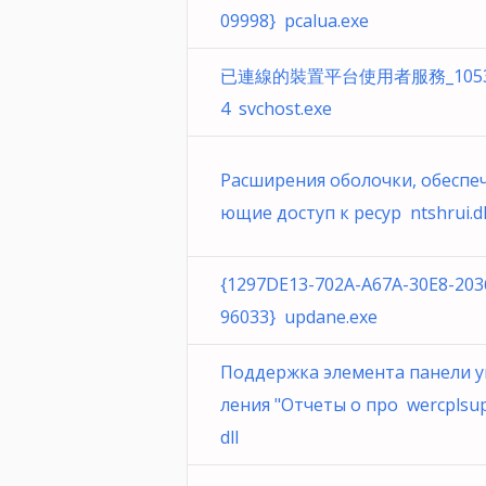
09998} pcalua.exe
已連線的裝置平台使用者服務_1053
4 svchost.exe
Расширения оболочки, обеспе
ющие доступ к ресур ntshrui.dl
{1297DE13-702A-A67A-30E8-20
96033} updane.exe
Поддержка элемента панели 
ления "Отчеты о про wercplsup
dll