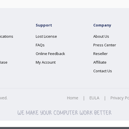
Support
Company
ications
Lost License
About Us
FAQs
Press Center
Online Feedback
Reseller
Base
My Account
Affiliate
Contact Us
rved.
Home
|
EULA
|
Privacy Po