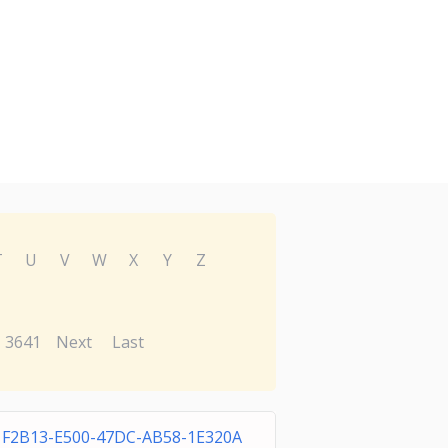
T
U
V
W
X
Y
Z
3641
Next
Last
1F2B13-E500-47DC-AB58-1E320A