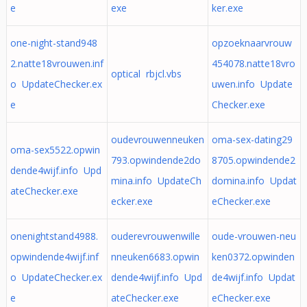
e
exe
ker.exe
one-night-stand948
opzoeknaarvrouw
2.natte18vrouwen.inf
454078.natte18vro
optical rbjcl.vbs
o UpdateChecker.ex
uwen.info Update
e
Checker.exe
oudevrouwenneuken
oma-sex-dating29
oma-sex5522.opwin
793.opwindende2do
8705.opwindende2
dende4wijf.info Upd
mina.info UpdateCh
domina.info Updat
ateChecker.exe
ecker.exe
eChecker.exe
onenightstand4988.
ouderevrouwenwille
oude-vrouwen-neu
opwindende4wijf.inf
nneuken6683.opwin
ken0372.opwinden
o UpdateChecker.ex
dende4wijf.info Upd
de4wijf.info Updat
e
ateChecker.exe
eChecker.exe