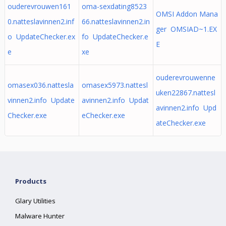
ouderevrouwen161
oma-sexdating8523
OMSI Addon Mana
0.natteslavinnen2.inf
66.natteslavinnen2.in
ger OMSIAD~1.EX
o UpdateChecker.ex
fo UpdateChecker.e
E
e
xe
ouderevrouwenne
omasex036.nattesla
omasex5973.nattesl
uken22867.nattesl
vinnen2.info Update
avinnen2.info Updat
avinnen2.info Upd
Checker.exe
eChecker.exe
ateChecker.exe
Products
Glary Utilities
Malware Hunter