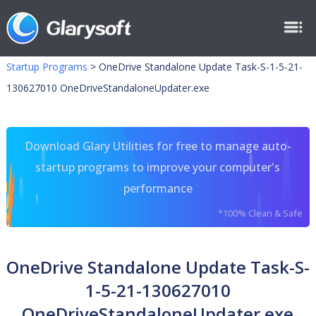
Startup Programs
>
OneDrive Standalone Update Task-S-1-5-21-
130627010 OneDriveStandaloneUpdater.exe
Download Glary Utilities for free to manage auto-
startup programs to improve your computer's
performance
*100% Clean & Safe
OneDrive Standalone Update Task-S-
1-5-21-130627010
OneDriveStandaloneUpdater.exe