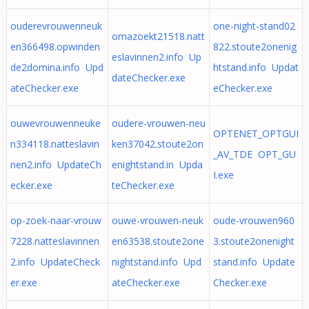
ouderevrouwenneuk
one-night-stand02
omazoekt21518.natt
en366498.opwinden
822.stoute2onenig
eslavinnen2.info Up
de2domina.info Upd
htstand.info Updat
dateChecker.exe
ateChecker.exe
eChecker.exe
ouwevrouwenneuke
oudere-vrouwen-neu
OPTENET_OPTGUI
n334118.natteslavin
ken37042.stoute2on
_AV_TDE OPT_GU
nen2.info UpdateCh
enightstand.in Upda
I.exe
ecker.exe
teChecker.exe
op-zoek-naar-vrouw
ouwe-vrouwen-neuk
oude-vrouwen960
7228.natteslavinnen
en63538.stoute2one
3.stoute2onenight
2.info UpdateCheck
nightstand.info Upd
stand.info Update
er.exe
ateChecker.exe
Checker.exe