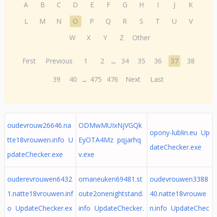
A
B
C
D
E
F
G
H
I
J
K
L
M
N
O
P
Q
R
S
T
U
V
W
X
Y
Z
Other
First
Previous
1
2
...
34
35
36
37
38
39
40
...
475
476
Next
Last
oudevrouw26646.na
ODMwMUIxNjVGQk
opony-lublin.eu Up
tte18vrouwen.info U
EyOTA4Mz pqjarhq
dateChecker.exe
pdateChecker.exe
v.exe
ouderevrouwen6432
omaneuken69481.st
oudevrouwen3388
1.natte18vrouwen.inf
oute2onenightstand.
40.natte18vrouwe
o UpdateChecker.ex
info UpdateChecker.
n.info UpdateChec