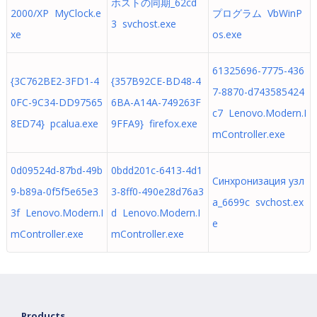
ホストの同期_62cd
2000/XP MyClock.e
プログラム VbWinP
3 svchost.exe
xe
os.exe
61325696-7775-436
{3C762BE2-3FD1-4
{357B92CE-BD48-4
7-8870-d743585424
0FC-9C34-DD97565
6BA-A14A-749263F
c7 Lenovo.Modern.I
8ED74} pcalua.exe
9FFA9} firefox.exe
mController.exe
0d09524d-87bd-49b
0bdd201c-6413-4d1
Синхронизация узл
9-b89a-0f5f5e65e3
3-8ff0-490e28d76a3
а_6699c svchost.ex
3f Lenovo.Modern.I
d Lenovo.Modern.I
e
mController.exe
mController.exe
Products