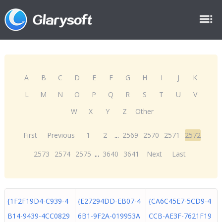
A
B
C
D
E
F
G
H
I
J
K
L
M
N
O
P
Q
R
S
T
U
V
W
X
Y
Z
Other
First
Previous
1
2
...
2569
2570
2571
2572
2573
2574
2575
...
3640
3641
Next
Last
{1F2F19D4-C939-4
{E27294DD-EB07-4
{CA6C45E7-5CD9-4
B14-9439-4CC0829
6B1-9F2A-019953A
CCB-AE3F-7621F19