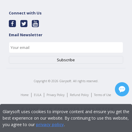
Connect with Us
Email Newsletter
Copyright ©
2026
Glarysoft. All rights reserved.
|
|
|
|
Home
EULA
Privacy Policy
Refund Policy
Terms of Use
Glarysoft uses cookies to improve content and ensure you get the
best experience on our website. By continuing to use this website,
you agree to our
privacy policy
.