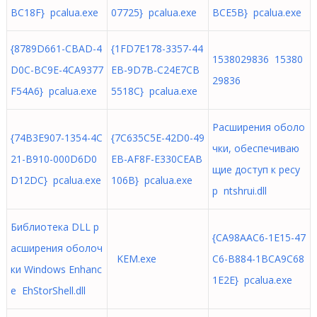
BC18F} pcalua.exe
07725} pcalua.exe
BCE5B} pcalua.exe
{8789D661-CBAD-4
{1FD7E178-3357-44
1538029836 15380
D0C-BC9E-4CA9377
EB-9D7B-C24E7CB
29836
F54A6} pcalua.exe
5518C} pcalua.exe
Расширения оболо
{74B3E907-1354-4C
{7C635C5E-42D0-49
чки, обеспечиваю
21-B910-000D6D0
EB-AF8F-E330CEAB
щие доступ к ресу
D12DC} pcalua.exe
106B} pcalua.exe
р ntshrui.dll
Библиотека DLL р
{CA98AAC6-1E15-47
асширения оболоч
KEM.exe
C6-B884-1BCA9C68
ки Windows Enhanc
1E2E} pcalua.exe
e EhStorShell.dll