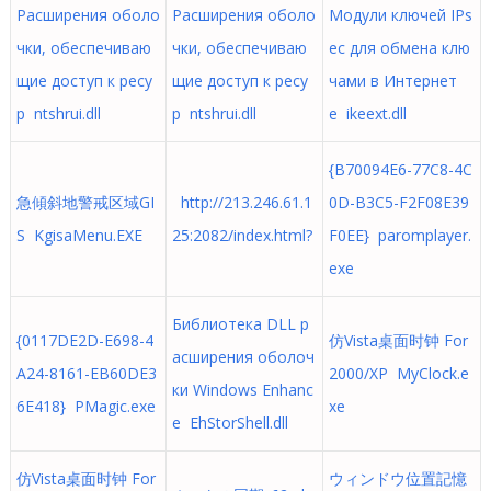
Расширения оболо
Расширения оболо
Модули ключей IPs
чки, обеспечиваю
чки, обеспечиваю
ec для обмена клю
щие доступ к ресу
щие доступ к ресу
чами в Интернет
р ntshrui.dll
р ntshrui.dll
е ikeext.dll
{B70094E6-77C8-4C
急傾斜地警戒区域GI
http://213.246.61.1
0D-B3C5-F2F08E39
S KgisaMenu.EXE
25:2082/index.html?
F0EE} paromplayer.
exe
Библиотека DLL р
{0117DE2D-E698-4
仿Vista桌面时钟 For
асширения оболоч
A24-8161-EB60DE3
2000/XP MyClock.e
ки Windows Enhanc
6E418} PMagic.exe
xe
e EhStorShell.dll
仿Vista桌面时钟 For
ウィンドウ位置記憶