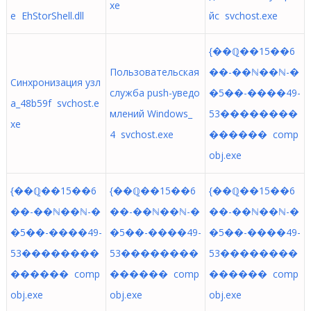
xe
e EhStorShell.dll
йс svchost.exe
{��ℚ��15��6
Пользовательская
��-��ℕ��ℕ-�
Синхронизация узл
служба push-уведо
�5��-����49-
а_48b59f svchost.e
млений Windows_
53��������
xe
4 svchost.exe
������ comp
obj.exe
{��ℚ��15��6
{��ℚ��15��6
{��ℚ��15��6
��-��ℕ��ℕ-�
��-��ℕ��ℕ-�
��-��ℕ��ℕ-�
�5��-����49-
�5��-����49-
�5��-����49-
53��������
53��������
53��������
������ comp
������ comp
������ comp
obj.exe
obj.exe
obj.exe