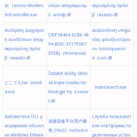
dc Lenovo.Modern.
εσιών απομακρυσμ
ακρυσμένης πρόσ
ImController.exe
έ umrdp.dll
β rasauto.dll
Αυτόματη Διαχείρισ
Διασύνδεση υπηρε
{76F3B464-ECB6-48
η συνδέσεων απομ
σίας φιλοξενούμεν
94-895C-EF1759B7
ακρυσμένης πρόσ
ου λειτουργικού
E5EB} chrome.exe
β rasauto.dll
σ icsvc.dll
Žadatel služby Stíno
どこでもfax sexe6
vá kopie svazku tec
IndexSearch.exe
4.exe
hnologie Hy icsvcex
t.dll
Библиотека DLL р
Служба пользоват
连接设备平台用户服
асширения оболоч
еля платформы по
务_93e22 svchost.e
ки Windows Enhanc
дключенных устро