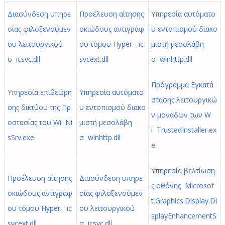
Διασύνδεση υπηρε
Προέλευση αίτησης
Υπηρεσία αυτόματο
σίας φιλοξενούμεν
σκιώδους αντιγράφ
υ εντοπισμού διακο
ου λειτουργικού
ου τόμου Hyper- ic
μιστή μεσολάβη
σ icsvc.dll
svcext.dll
σ winhttp.dll
Πρόγραμμα Εγκατά
Υπηρεσία επιθεώρη
Υπηρεσία αυτόματο
στασης λειτουργικώ
σης δικτύου της Πρ
υ εντοπισμού διακο
ν μονάδων των W
οστασίας του Wi Ni
μιστή μεσολάβη
i TrustedInstaller.ex
sSrv.exe
σ winhttp.dll
e
Υπηρεσία βελτίωση
Προέλευση αίτησης
Διασύνδεση υπηρε
ς οθόνης Microsof
σκιώδους αντιγράφ
σίας φιλοξενούμεν
t.Graphics.Display.Di
ου τόμου Hyper- ic
ου λειτουργικού
splayEnhancementS
svcext.dll
σ icsvc.dll