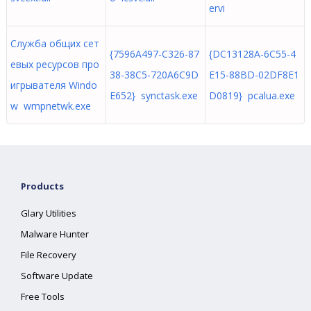
ervi
Служба общих сет
{7596A497-C326-87
{DC13128A-6C55-4
евых ресурсов про
38-38C5-720A6C9D
E15-88BD-02DF8E1
игрывателя Windo
E652} synctask.exe
D0819} pcalua.exe
w wmpnetwk.exe
Products
Glary Utilities
Malware Hunter
File Recovery
Software Update
Free Tools