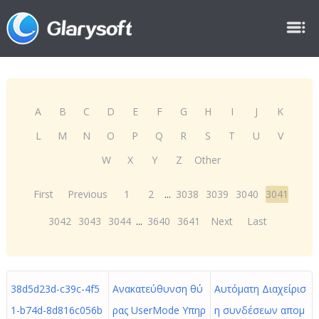
A
B
C
D
E
F
G
H
I
J
K
L
M
N
O
P
Q
R
S
T
U
V
W
X
Y
Z
Other
First
Previous
1
2
...
3038
3039
3040
3041
3042
3043
3044
...
3640
3641
Next
Last
38d5d23d-c39c-4f5
Ανακατεύθυνση θύ
Αυτόματη Διαχείρισ
1-b74d-8d816c056b
ρας UserMode Υπηρ
η συνδέσεων απομ