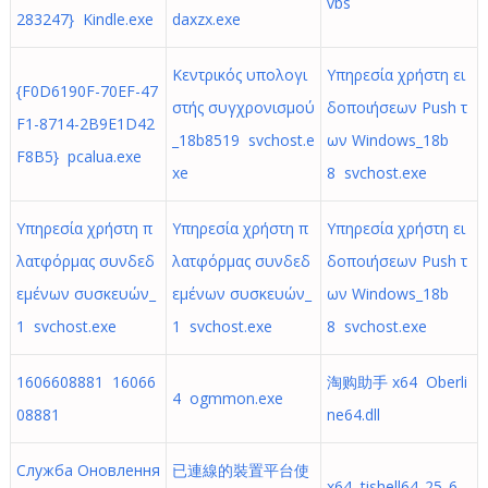
vbs
283247} Kindle.exe
daxzx.exe
Κεντρικός υπολογι
Υπηρεσία χρήστη ει
{F0D6190F-70EF-47
στής συγχρονισμού
δοποιήσεων Push τ
F1-8714-2B9E1D42
_18b8519 svchost.e
ων Windows_18b
F8B5} pcalua.exe
xe
8 svchost.exe
Υπηρεσία χρήστη π
Υπηρεσία χρήστη π
Υπηρεσία χρήστη ει
λατφόρμας συνδεδ
λατφόρμας συνδεδ
δοποιήσεων Push τ
εμένων συσκευών_
εμένων συσκευών_
ων Windows_18b
1 svchost.exe
1 svchost.exe
8 svchost.exe
1606608881 16066
淘购助手 x64 Oberli
4 ogmmon.exe
08881
ne64.dll
Служба Оновлення
已連線的裝置平台使
x64 tishell64_25_6_