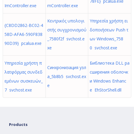
78FE} pcalua.exe
ImController.exe
mController.exe
Κεντρικός υπολογι
Υπηρεσία χρήστη ει
{C8DD2862-BC02-4
στής συγχρονισμού
δοποιήσεων Push τ
58D-AFA6-590F838
_7580f2f svchost.e
ων Windows_758
90D39} pcalua.exe
xe
0 svchost.exe
Υπηρεσία χρήστη π
Библиотека DLL ра
Синхронизация узл
λατφόρμας συνδεδ
сширения оболочк
а_5b8b5 svchost.ex
εμένων συσκευών_
и Windows Enhanc
e
7 svchost.exe
e EhStorShell.dll
Products