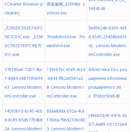
CCleaner Browser (c
用者服務_329f48e s
34340.dll
cleaner)
vchost.exe
_E290DC5925743FC
5bd9624b-6309-4d5
9B7C01C.exe _E290
7mwkxhm4.exe 7m
d-8545-25458b6d35
DC5925743FC9B7C
wkxhm4.exe
42 Lenovo.Modern.
01C.exe
ImController.exe
77b180a0-72b7-4bc
139c67ec-6fa9-4cc4
Бібліотека DLL роз
1-8884-c681595694
-b843-ffb2a0561a2
ширення оболонки
e3 Lenovo.Modern.
8 Lenovo.Modern.I
розширеного зб
ImController.exe
mController.exe
е EhStorShell.dll
14595b12-bc45-4cb
83aa8dda-032a-4c6
{4966DE4E-6416-42
d-8c85-b5db77b4b8
f-90ea-f9bd2106c80
D7-A889-D5121EA4
2a Lenovo.Modern.
3 Lenovo.Modern.I