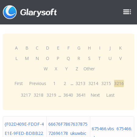
A
B
C
D
E
F
G
H
I
J
K
L
M
N
O
P
Q
R
S
T
U
V
W
X
Y
Z
Other
First
Previous
1
2
...
3213
3214
3215
3216
3217
3218
3219
...
3640
3641
Next
Last
{F02D409E-FDDF-4
66676F7867637875
675466.vbs 675466.
E1E-9FED-BDBB22
72696178 ukuwbic