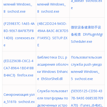
а_8bea9 svchost.ex
млений Windows_
млений Windows_
e
8 svchost.exe
8 svchost.exe
{F259837C-1A65-4A
{4BC2DD24-9A5D-
微软设备健康助手设
8D-9E67-8AF875F8
49AA-8A3C-8C87D5
备检查 DhPluginMgr
14D0} conexoes.ex
F1A95C} SETUP.EX
Scheduler.exe
e
E
Библиотека DLL р
Пользовательская
{ED225638-C6C2-4
асширения оболоч
служба push-уведо
CA7-8964-1BE4188
ки Windows Enhanc
млений Windows_
B4AC3} firefox.exe
e EhStorShell.dll
5 svchost.exe
Служба пользоват
{5E935125-CD50-43
Синхронизация узл
еля платформы по
7B-9A9E-06853B709
а_5161b svchost.ex
дключенных устро
A70} iTunes_(64bit)_