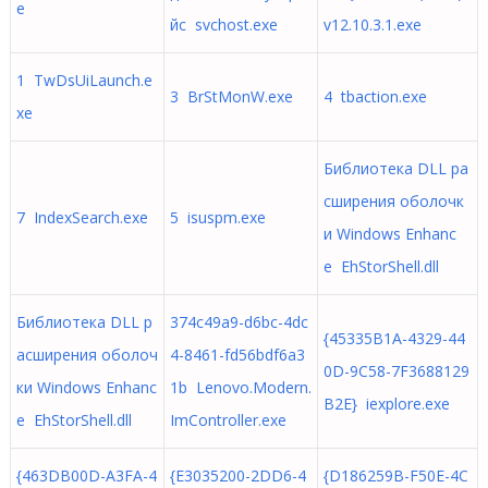
e
йс svchost.exe
v12.10.3.1.exe
1 TwDsUiLaunch.e
3 BrStMonW.exe
4 tbaction.exe
xe
Библиотека DLL ра
сширения оболочк
7 IndexSearch.exe
5 isuspm.exe
и Windows Enhanc
e EhStorShell.dll
Библиотека DLL р
374c49a9-d6bc-4dc
{45335B1A-4329-44
асширения оболоч
4-8461-fd56bdf6a3
0D-9C58-7F3688129
ки Windows Enhanc
1b Lenovo.Modern.
B2E} iexplore.exe
e EhStorShell.dll
ImController.exe
{463DB00D-A3FA-4
{E3035200-2DD6-4
{D186259B-F50E-4C