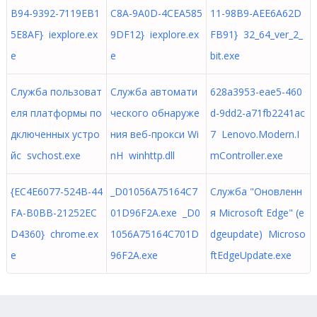
B94-9392-7119EB1
C8A-9A0D-4CEA585
11-98B9-AEE6A62D
5E8AF} iexplore.ex
9DF12} iexplore.ex
FB91} 32_64_ver_2_
e
e
bit.exe
Служба пользоват
Служба автомати
628a3953-eae5-460
еля платформы по
ческого обнаруже
d-9dd2-a71fb2241ac
дключенных устро
ния веб-прокси Wi
7 Lenovo.Modern.I
йс svchost.exe
nH winhttp.dll
mController.exe
{EC4E6077-524B-44
_D01056A75164C7
Служба "Оновленн
FA-B0BB-21252EC
01D96F2A.exe _D0
я Microsoft Edge" (e
D4360} chrome.ex
1056A75164C701D
dgeupdate) Microso
e
96F2A.exe
ftEdgeUpdate.exe