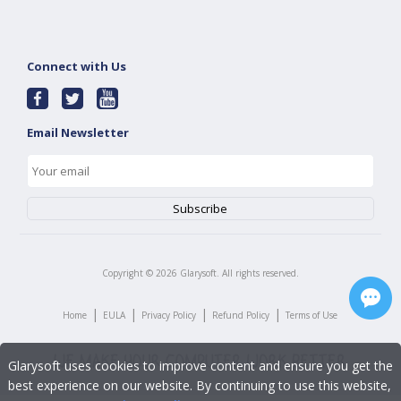
Connect with Us
Email Newsletter
Copyright ©
2026
Glarysoft. All rights reserved.
|
|
|
|
Home
EULA
Privacy Policy
Refund Policy
Terms of Use
Glarysoft uses cookies to improve content and ensure you get the
best experience on our website. By continuing to use this website,