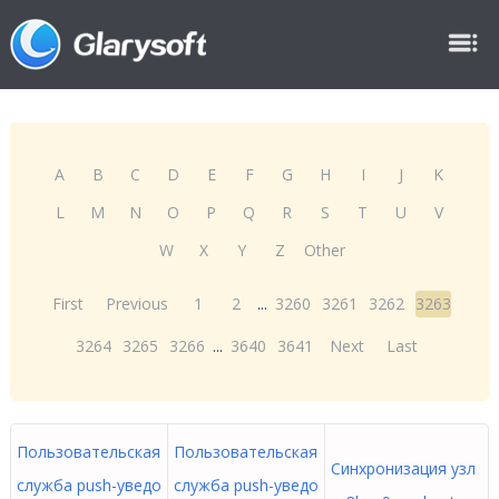
A
B
C
D
E
F
G
H
I
J
K
L
M
N
O
P
Q
R
S
T
U
V
W
X
Y
Z
Other
First
Previous
1
2
...
3260
3261
3262
3263
3264
3265
3266
...
3640
3641
Next
Last
Пользовательская
Пользовательская
Синхронизация узл
служба push-уведо
служба push-уведо