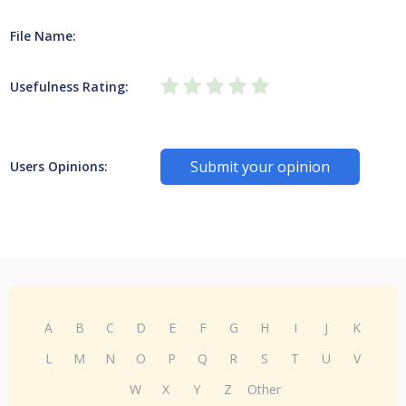
File Name:
Usefulness Rating:
Submit your opinion
Users Opinions:
A
B
C
D
E
F
G
H
I
J
K
L
M
N
O
P
Q
R
S
T
U
V
W
X
Y
Z
Other