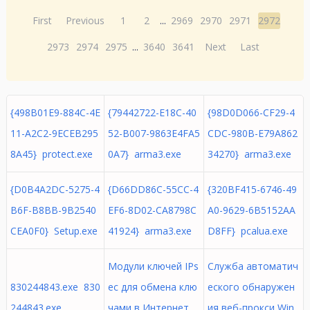
First
Previous
1
2
...
2969
2970
2971
2972
2973
2974
2975
...
3640
3641
Next
Last
{498B01E9-884C-4E
{79442722-E18C-40
{98D0D066-CF29-4
11-A2C2-9ECEB295
52-B007-9863E4FA5
CDC-980B-E79A862
8A45} protect.exe
0A7} arma3.exe
34270} arma3.exe
{D0B4A2DC-5275-4
{D66DD86C-55CC-4
{320BF415-6746-49
B6F-B8BB-9B2540
EF6-8D02-CA8798C
A0-9629-6B5152AA
CEA0F0} Setup.exe
41924} arma3.exe
D8FF} pcalua.exe
Модули ключей IPs
Служба автоматич
830244843.exe 830
ec для обмена клю
еского обнаружен
244843.exe
чами в Интернет
ия веб-прокси Win