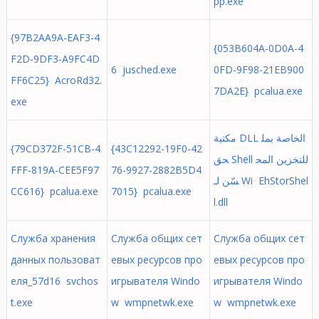
pp.exe
{97B2AA9A-EAF3-4
{053B604A-0D0A-4
F2D-9DF3-A9FC4D
6 jusched.exe
0FD-9F98-21EB900
FF6C25} AcroRd32.
7DA2E} pcalua.exe
exe
مكتبة DLL الخاصة بمل
{79CD372F-51CB-4
{43C12292-19F0-42
حق Shell للتخزين المح
FFF-819A-CEE5F97
76-9927-2882B5D4
سّن لـ Wi EhStorShel
CC616} pcalua.exe
7015} pcalua.exe
l.dll
Служба хранения
Служба общих сет
Служба общих сет
данных пользоват
евых ресурсов про
евых ресурсов про
еля_57d16 svchos
игрывателя Windo
игрывателя Windo
t.exe
w wmpnetwk.exe
w wmpnetwk.exe