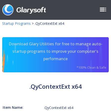
Startup Programs
>
.QyContextExt x64
Download Glary Utilities for free to manage auto-
startup programs to improve your computer's
performance
*100% Clean & Safe
.QyContextExt x64
Item Name:
.QyContextExt x64