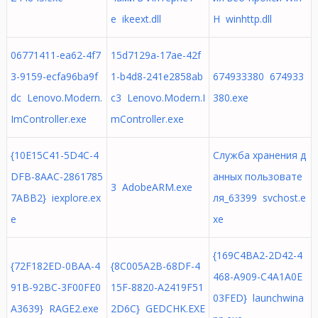
е ikeext.dll
H winhttp.dll
06771411-ea62-4f7
15d7129a-17ae-42f
3-9159-ecfa96ba9f
1-b4d8-241e2858ab
674933380 674933
dc Lenovo.Modern.
c3 Lenovo.Modern.I
380.exe
ImController.exe
mController.exe
{10E15C41-5D4C-4
Служба хранения д
DFB-8AAC-2861785
анных пользовате
3 AdobeARM.exe
7ABB2} iexplore.ex
ля_63399 svchost.e
e
xe
{169C4BA2-2D42-4
{72F182ED-0BAA-4
{8C005A2B-68DF-4
468-A909-C4A1A0E
91B-92BC-3F00FE0
15F-8820-A2419F51
03FED} launchwina
A3639} RAGE2.exe
2D6C} GEDCHK.EXE