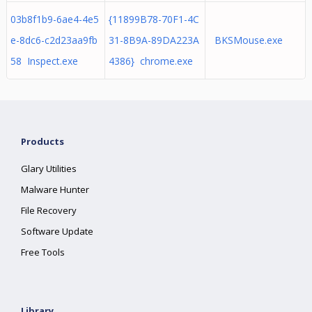
03b8f1b9-6ae4-4e5
{11899B78-70F1-4C
e-8dc6-c2d23aa9fb
31-8B9A-89DA223A
BKSMouse.exe
58 Inspect.exe
4386} chrome.exe
Products
Glary Utilities
Malware Hunter
File Recovery
Software Update
Free Tools
Library