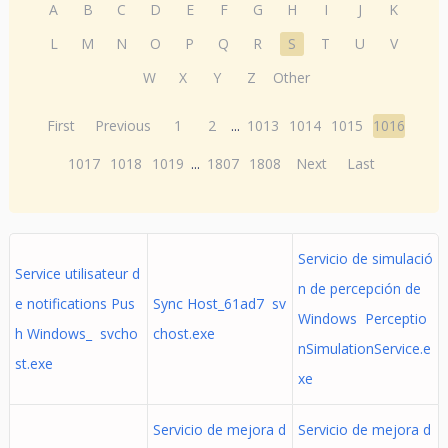
A
B
C
D
E
F
G
H
I
J
K
L
M
N
O
P
Q
R
S
T
U
V
W
X
Y
Z
Other
First
Previous
1
2
...
1013
1014
1015
1016
1017
1018
1019
...
1807
1808
Next
Last
Servicio de simulació
Service utilisateur d
n de percepción de
e notifications Pus
Sync Host_61ad7 sv
Windows Perceptio
h Windows_ svcho
chost.exe
nSimulationService.e
st.exe
xe
Servicio de mejora d
Servicio de mejora d