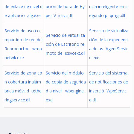
de enlace de nivel d
ación de hora de Hy
ncia inteligente en s
e aplicació alg.exe
per-V icsvc.dll
egundo p qmgr.dll
Servicio de uso co
Servicio de virtualiza
Servicio de virtualiza
mpartido de red del
ción de la experienci
ción de Escritorio re
Reproductor wmp
a de us AgentServic
moto de icsvcext.dll
netwk.exe
e.exe
Servicio de zona co
Servicio del módulo
Servicio del sistema
n cobertura inalám
de copia de segurida
de notificaciones de
brica móvil d tethe
d a nivel wbengine.
inserció WpnServic
ringservice.dll
exe
e.dll