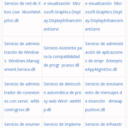
Servicio de red de X
e visualización Micr
e visualización Micr
box Live XboxNetA
osoft.Graphics.Displ
osoft.Graphics.Displ
piSvc.dll
ay.DisplayEnhancem
ay.DisplayEnhancem
entServi
entServi
Servicio de adminis
Servicio de administr
Servicio Asistente pa
tración de Window
ación de aplicacione
ra la compatibilidad
s Windows.Manag
s de empr Enterpris
de progr pcasvc.dll
ement.Service.dll
eAppMgmtSvc.dll
Servicio de adminis
Servicio de detecció
Servicio de enrutami
trador de conexion
n automática de pro
ento de mensajes d
es con servic wfds
xy web WinH winhtt
e inserción dmwap
conmgrsvc.dll
p.dll
pushsvc.dll
Servicio de enumer
Servicio de impleme
Servicio de infraestr