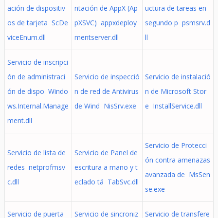
ación de dispositiv
ntación de AppX (Ap
uctura de tareas en
os de tarjeta ScDe
pXSVC) appxdeploy
segundo p psmsrv.d
viceEnum.dll
mentserver.dll
ll
Servicio de inscripci
ón de administraci
Servicio de inspecció
Servicio de instalació
ón de dispo Windo
n de red de Antivirus
n de Microsoft Stor
ws.Internal.Manage
de Wind NisSrv.exe
e InstallService.dll
ment.dll
Servicio de Protecci
Servicio de lista de
Servicio de Panel de
ón contra amenazas
redes netprofmsv
escritura a mano y t
avanzada de MsSen
c.dll
eclado tá TabSvc.dll
se.exe
Servicio de puerta
Servicio de sincroniz
Servicio de transfere