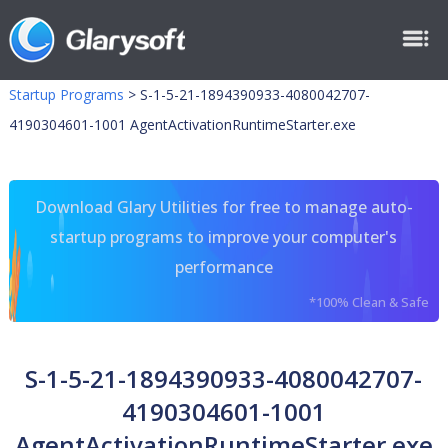
Startup Programs
>
S-1-5-21-1894390933-4080042707-
4190304601-1001 AgentActivationRuntimeStarter.exe
Download Glary Utilities for free to manage auto-
startup programs to improve your computer's
performance
*100% Clean & Safe
S-1-5-21-1894390933-4080042707-
4190304601-1001
AgentActivationRuntimeStarter.exe