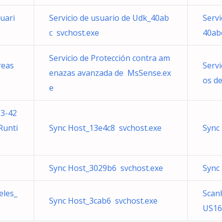
suari
Servicio de usuario de Udk_40ab
Servi
c svchost.exe
40ab
Servicio de Protección contra am
reas
Servi
enazas avanzada de MsSense.ex
os de
e
13-42
Runti
Sync Host_13e4c8 svchost.exe
Sync
Sync Host_3029b6 svchost.exe
Sync
eles_
Scan
Sync Host_3cab6 svchost.exe
US16