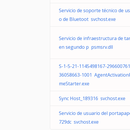
Servicio de soporte técnico de u
o de Bluetoot svchost.exe
Servicio de infraestructura de ta
en segundo p psmsrv.dll
S-1-5-21-1145498167-29660076
36058663-1001 AgentActivation
meStarter.exe
Sync Host_189316 svchost.exe
Servicio de usuario del portapap
729dc svchost.exe