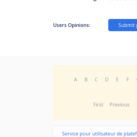
Users Opinions:
Submit 
A
B
C
D
E
F
First
Previous
Service pour utilisateur de plat