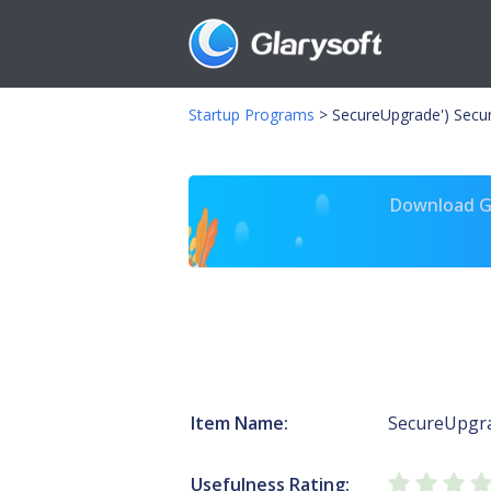
Startup Programs
>
SecureUpgrade') Secu
Download Gl
Item Name:
SecureUpgra
Usefulness Rating: