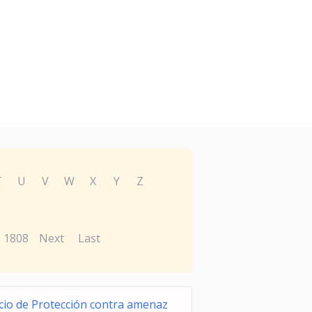
T
U
V
W
X
Y
Z
1808
Next
Last
cio de Protección contra amenaz