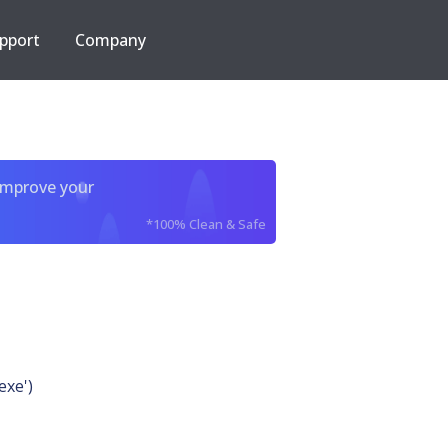
pport
Company
improve your
*100% Clean & Safe
exe')