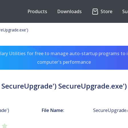
Products
Downloads
Store
Su
reUpgrade.exe')
ary Utilities for free to manage auto-startup programs to 
computer's performance
SecureUpgrade') SecureUpgrade.exe')
de')
File Name:
SecureUpgrade.