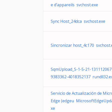
e d’appareils svchost.exe
Sync Host_24dca svchost.exe
Sincronizar host_4c170 svchost.
SqmUpload_S-1-5-21-131112067
9383362-4018352137 rundll32.e
Servicio de Actualización de Micr
Edge (edgeu MicrosoftEdgeUpda
xe