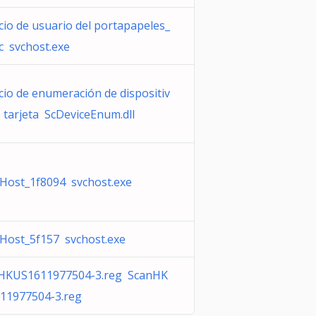
cio de usuario del portapapeles_
c svchost.exe
cio de enumeración de dispositiv
 tarjeta ScDeviceEnum.dll
 Host_1f8094 svchost.exe
 Host_5f157 svchost.exe
HKUS1611977504-3.reg ScanHK
11977504-3.reg