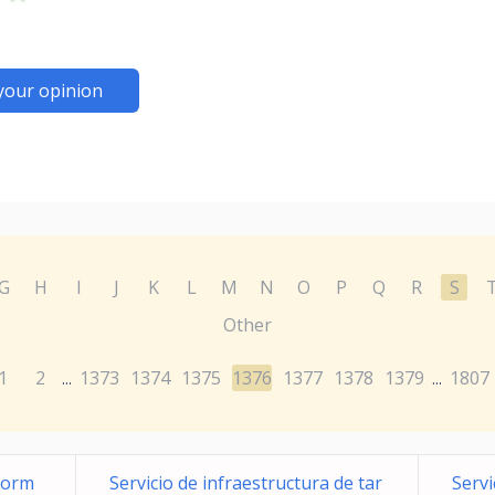
your opinion
G
H
I
J
K
L
M
N
O
P
Q
R
S
Other
1
2
1373
1374
1375
1376
1377
1378
1379
1807
...
...
eform
Servicio de infraestructura de tar
Servi