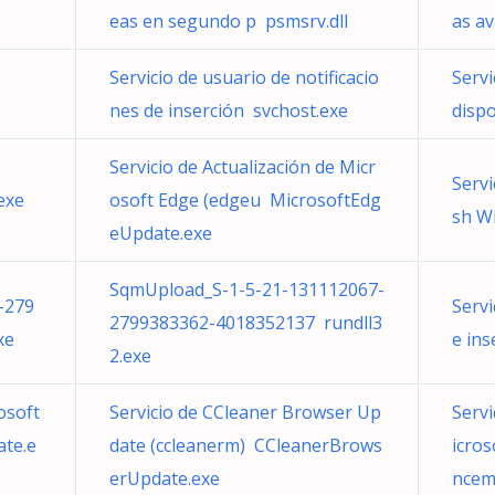
eas en segundo p psmsrv.dll
as a
Servicio de usuario de notificacio
Servi
nes de inserción svchost.exe
dispo
Servicio de Actualización de Micr
Servi
exe
osoft Edge (edgeu MicrosoftEdg
sh W
eUpdate.exe
SqmUpload_S-1-5-21-131112067-
-279
Servi
2799383362-4018352137 rundll3
xe
e ins
2.exe
osoft
Servicio de CCleaner Browser Up
Servi
te.e
date (ccleanerm) CCleanerBrows
icros
erUpdate.exe
ncem