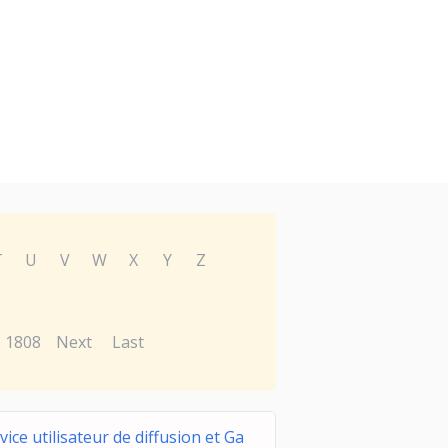
T
U
V
W
X
Y
Z
1808
Next
Last
vice utilisateur de diffusion et Ga