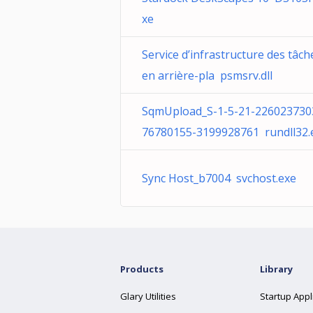
xe
Service d’infrastructure des tâch
en arrière-pla psmsrv.dll
SqmUpload_S-1-5-21-226023730
76780155-3199928761 rundll32.
Sync Host_b7004 svchost.exe
Products
Library
Glary Utilities
Startup Appl