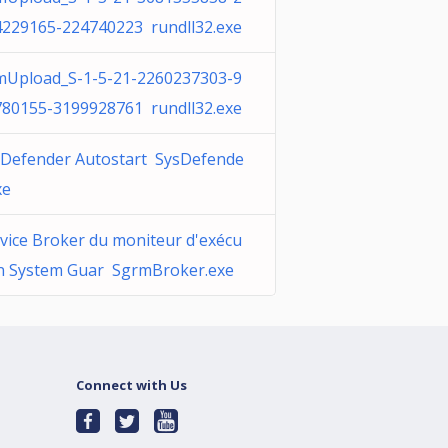
4229165-224740223 rundll32.exe
mUpload_S-1-5-21-2260237303-9
780155-3199928761 rundll32.exe
sDefender Autostart SysDefende
xe
vice Broker du moniteur d'exécu
on System Guar SgrmBroker.exe
Connect with Us