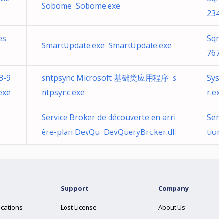
Sobome Sobome.exe
23
es
Sq
SmartUpdate.exe SmartUpdate.exe
76
3-9
sntpsync Microsoft 基础类应用程序 s
Sy
exe
ntpsync.exe
r.e
Service Broker de découverte en arri
Ser
ère-plan DevQu DevQueryBroker.dll
ti
Support
Company
ications
Lost License
About Us