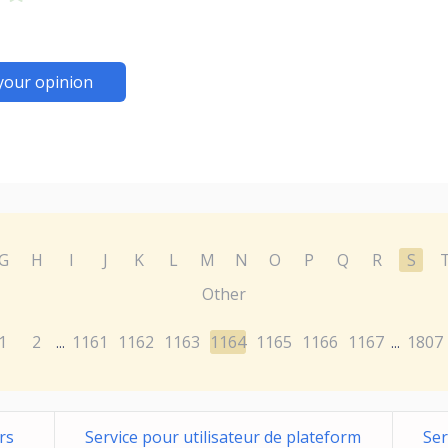
your opinion
G
H
I
J
K
L
M
N
O
P
Q
R
S
Other
1
2
1161
1162
1163
1164
1165
1166
1167
1807
...
...
rs
Service pour utilisateur de plateform
Ser