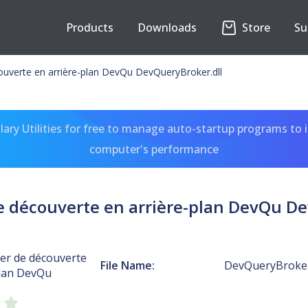
Products
Downloads
Store
Su
ouverte en arrière-plan DevQu DevQueryBroker.dll
ary Utilities for free to manage auto-startup programs to 
computer's performance
e découverte en arrière-plan DevQu D
ker de découverte
File Name:
DevQueryBroker
plan DevQu