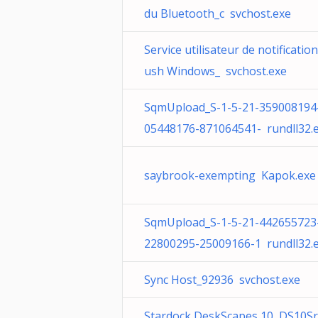
du Bluetooth_c svchost.exe
Service utilisateur de notificatio
ush Windows_ svchost.exe
SqmUpload_S-1-5-21-359008194
05448176-871064541- rundll32.
saybrook-exempting Kapok.exe
SqmUpload_S-1-5-21-442655723
22800295-25009166-1 rundll32.
Sync Host_92936 svchost.exe
Stardock DeskScapes 10 DS10Sr