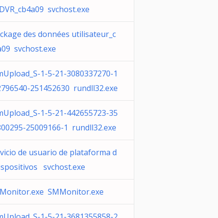
DVR_cb4a09 svchost.exe
ckage des données utilisateur_c
09 svchost.exe
mUpload_S-1-5-21-3080337270-1
2796540-251452630 rundll32.exe
mUpload_S-1-5-21-442655723-35
00295-25009166-1 rundll32.exe
vicio de usuario de plataforma d
ispositivos svchost.exe
Monitor.exe SMMonitor.exe
mUpload_S-1-5-21-3681355858-2