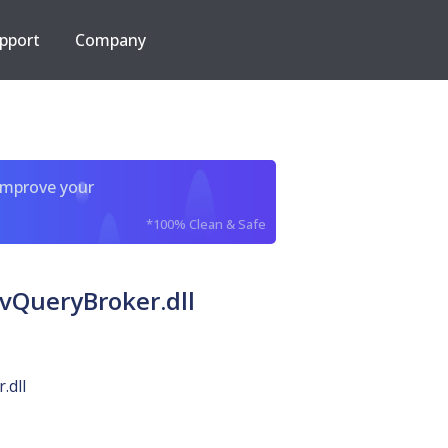
pport
Company
improve your
*100% Clean & Safe
evQueryBroker.dll
.dll