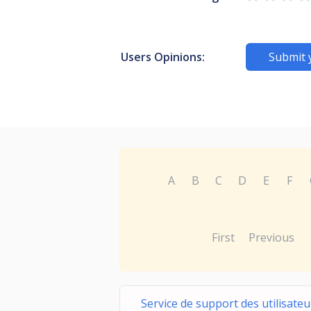
Users Opinions:
Submit 
A
B
C
D
E
F
First
Previous
Service de support des utilisateu