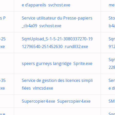
e d’appareils svchost.exe
me
ns P
Service utilisateur du Presse-papiers
Sto
_cb4a09 svchost.exe
b4a
-25
SqmUpload_S-1-5-21-3080337270-19
Sq
exe
12796540-251452630 rundll32.exe
91
Sq
speers gurneys langridge Sprite.exe
228
-35
Service de gestion des licences simpli
Ser
exe
fiées vlmcsd.exe
e d
Supercopier4.exe Supercopier4.exe
SM
v.e
Sq