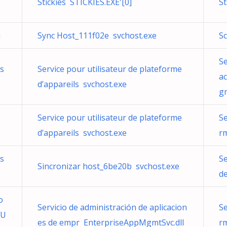
Stickies STICKIES.EXE'[0]
St
m
Sync Host_111f02e svchost.exe
Sc
Se
ns
Service pour utilisateur de plateforme
a
d’appareils svchost.exe
gm
Service pour utilisateur de plateforme
Se
d’appareils svchost.exe
rm
ns
Se
Sincronizar host_6be20b svchost.exe
de
o
Servicio de administración de aplicacion
Se
eU
es de empr EnterpriseAppMgmtSvc.dll
rm