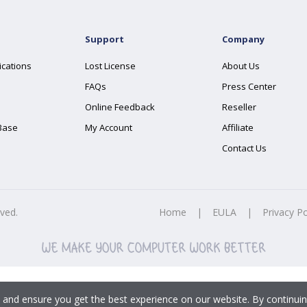
Support
Company
ications
Lost License
About Us
FAQs
Press Center
Online Feedback
Reseller
Base
My Account
Affiliate
Contact Us
rved.
Home
|
EULA
|
Privacy Po
 and ensure you get the best experience on our website. By continuin