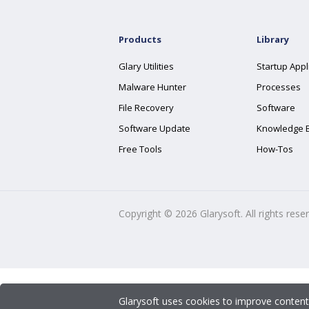
Products
Library
Glary Utilities
Startup Appl
Malware Hunter
Processes
File Recovery
Software
Software Update
Knowledge 
Free Tools
How-Tos
Copyright ©
2026
Glarysoft. All rights rese
Glarysoft uses cookies to improve content