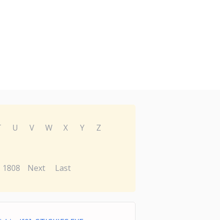
T
U
V
W
X
Y
Z
1808
Next
Last