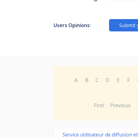
Users Opinions:
Submit 
A
B
C
D
E
F
First
Previous
Service utilisateur de diffusion et