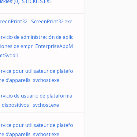
ickies'[0] STICKIES.EXE
reenPrint32' ScreenPrint32.exe
rvicio de administración de aplic
ciones de empr EnterpriseAppM
tSvc.dll
rvice pour utilisateur de platefo
e d’appareils svchost.exe
rvicio de usuario de plataforma
 dispositivos svchost.exe
rvice pour utilisateur de platefo
e d’appareils svchost.exe