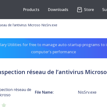
Products
Downloads
Store
Su
éseau de l’antivirus Microso NisSrv.exe
ary Utilities for free to manage auto-startup programs to 
computer's performance
inspection réseau de l’antivirus Microso
spection réseau de
File Name:
NisSrv.exe
Microso