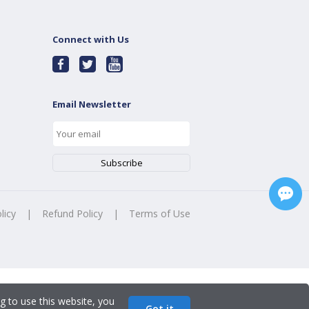
Connect with Us
Email Newsletter
licy
|
Refund Policy
|
Terms of Use
g to use this website, you
Got it