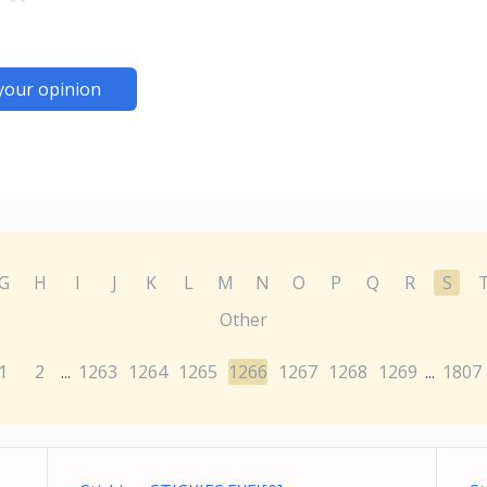
your opinion
G
H
I
J
K
L
M
N
O
P
Q
R
S
Other
1
2
1263
1264
1265
1266
1267
1268
1269
1807
...
...