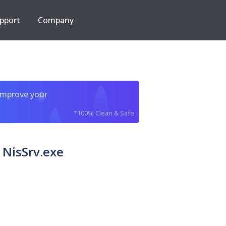
pport
Company
improve your
*100% Clean & Safe
 NisSrv.exe