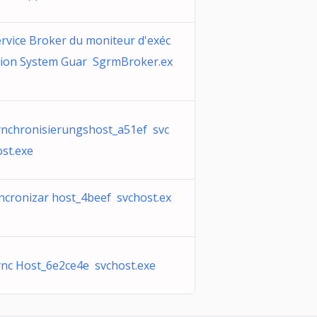
rvice Broker du moniteur d'exéc
tion System Guar SgrmBroker.ex
ynchronisierungshost_a51ef svc
st.exe
ncronizar host_4beef svchost.ex
ync Host_6e2ce4e svchost.exe