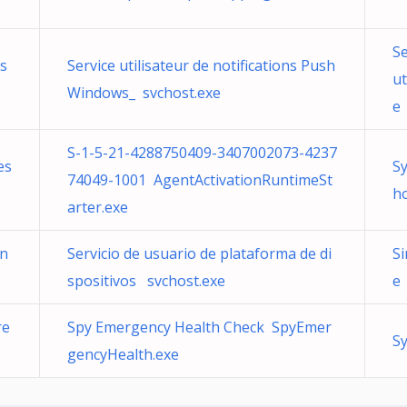
Se
ns
Service utilisateur de notifications Push
u
Windows_ svchost.exe
e
S-1-5-21-4288750409-3407002073-4237
es
S
74049-1001 AgentActivationRuntimeSt
ho
arter.exe
on
Servicio de usuario de plataforma de di
Si
spositivos svchost.exe
e
re
Spy Emergency Health Check SpyEmer
S
gencyHealth.exe