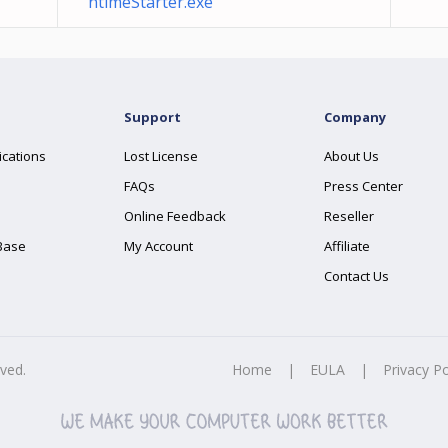
ntimeStarter.exe
Support
Company
ications
Lost License
About Us
FAQs
Press Center
Online Feedback
Reseller
Base
My Account
Affiliate
Contact Us
rved.
Home
|
EULA
|
Privacy Po