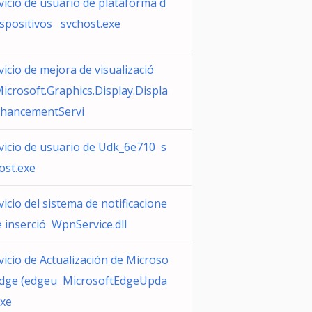
vicio de usuario de plataforma d
ispositivos svchost.exe
vicio de mejora de visualizació
icrosoft.Graphics.Display.Displa
hancementServi
vicio de usuario de Udk_6e710 s
ost.exe
vicio del sistema de notificacione
e inserció WpnService.dll
vicio de Actualización de Microso
Edge (edgeu MicrosoftEdgeUpda
exe