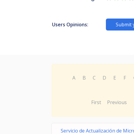
Users Opinions:
Submit 
A
B
C
D
E
F
First
Previous
Servicio de Actualización de Mic