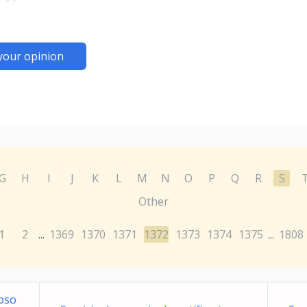
your opinion
G
H
I
J
K
L
M
N
O
P
Q
R
S
Other
1
2
1369
1370
1371
1372
1373
1374
1375
1808
...
...
roso