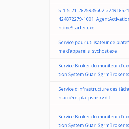
S-1-5-21-2825935602-324918521
424872279-1001 AgentActivatio
ntimeStarter.exe
Service pour utilisateur de plate
me d’appareils svchost.exe
Service Broker du moniteur d'ex
tion System Guar SgrmBroker.e
Service d’infrastructure des tâch
n arrière-pla psmsrv.dll
Service Broker du moniteur d'ex
tion System Guar SgrmBroker.e