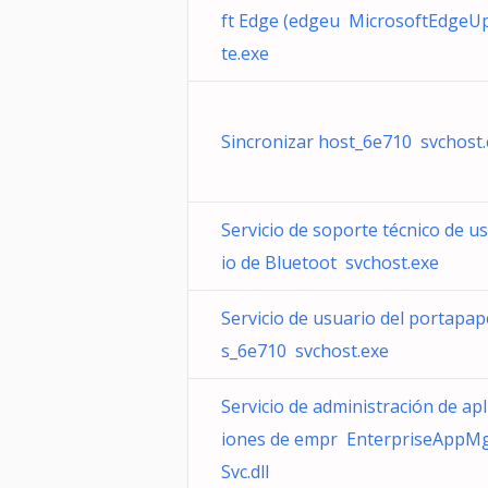
ft Edge (edgeu MicrosoftEdgeU
te.exe
Sincronizar host_6e710 svchost
Servicio de soporte técnico de u
io de Bluetoot svchost.exe
Servicio de usuario del portapap
s_6e710 svchost.exe
Servicio de administración de apl
iones de empr EnterpriseAppM
Svc.dll