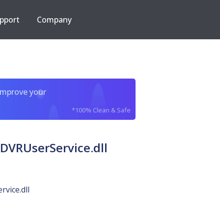
pport
Company
improve your
*100% Clean & Safe
tDVRUserService.dll
vice.dll