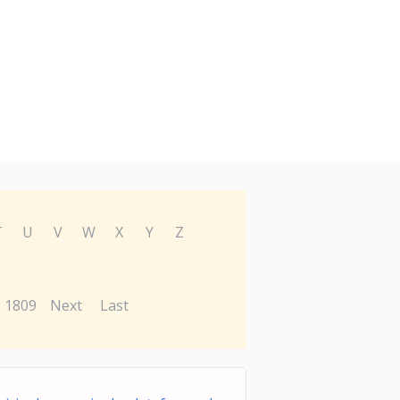
T
U
V
W
X
Y
Z
1809
Next
Last