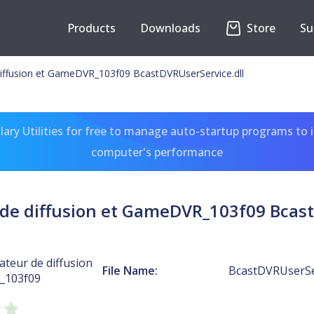
Products
Downloads
Store
Su
e diffusion et GameDVR_103f09 BcastDVRUserService.dll
ary Utilities for free to manage auto-startup programs to 
computer's performance
r de diffusion et GameDVR_103f09 Bcas
sateur de diffusion
File Name:
BcastDVRUserSer
_103f09