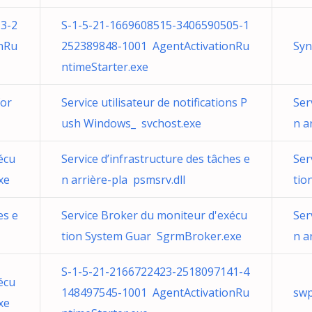
3-2
S-1-5-21-1669608515-3406590505-1
nRu
252389848-1001 AgentActivationRu
Syn
ntimeStarter.exe
for
Service utilisateur de notifications P
Ser
ush Windows_ svchost.exe
n a
écu
Service d’infrastructure des tâches e
Ser
xe
n arrière-pla psmsrv.dll
tio
es e
Service Broker du moniteur d'exécu
Ser
tion System Guar SgrmBroker.exe
n a
S-1-5-21-2166722423-2518097141-4
écu
148497545-1001 AgentActivationRu
swp
xe