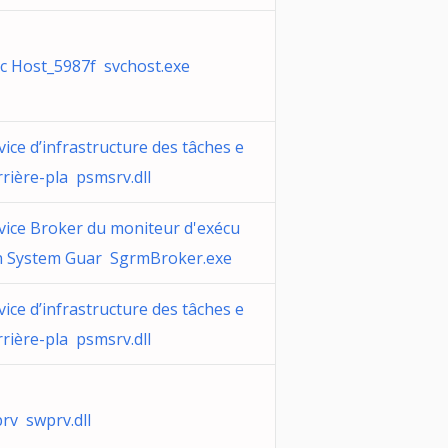
c Host_5987f svchost.exe
vice d’infrastructure des tâches e
rrière-pla psmsrv.dll
vice Broker du moniteur d'exécu
n System Guar SgrmBroker.exe
vice d’infrastructure des tâches e
rrière-pla psmsrv.dll
rv swprv.dll