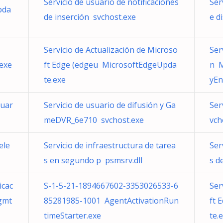
Servicio de usuario de notificaciones
Ser
pda
de inserción svchost.exe
e d
Servicio de Actualización de Microso
Ser
.exe
ft Edge (edgeu MicrosoftEdgeUpda
n M
te.exe
yEn
suar
Servicio de usuario de difusión y Ga
Ser
meDVR_6e710 svchost.exe
vch
ele
Servicio de infraestructura de tarea
Ser
s en segundo p psmsrv.dll
s d
icac
S-1-5-21-1894667602-3353026533-6
Ser
gmt
85281985-1001 AgentActivationRun
ft 
timeStarter.exe
te.