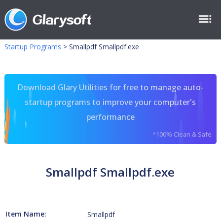
Startup Programs
>
Smallpdf Smallpdf.exe
Download Glary Utilities for free to manage auto-
startup programs to improve your computer's
performance
*100% Clean & Safe
Smallpdf Smallpdf.exe
Item Name:
Smallpdf