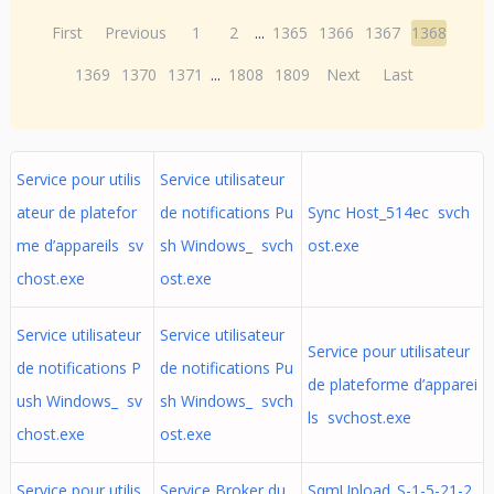
First
Previous
1
2
...
1365
1366
1367
1368
1369
1370
1371
...
1808
1809
Next
Last
Service pour utilis
Service utilisateur
ateur de platefor
de notifications Pu
Sync Host_514ec svch
me d’appareils sv
sh Windows_ svch
ost.exe
chost.exe
ost.exe
Service utilisateur
Service utilisateur
Service pour utilisateur
de notifications P
de notifications Pu
de plateforme d’apparei
ush Windows_ sv
sh Windows_ svch
ls svchost.exe
chost.exe
ost.exe
Service pour utilis
Service Broker du
SqmUpload_S-1-5-21-2