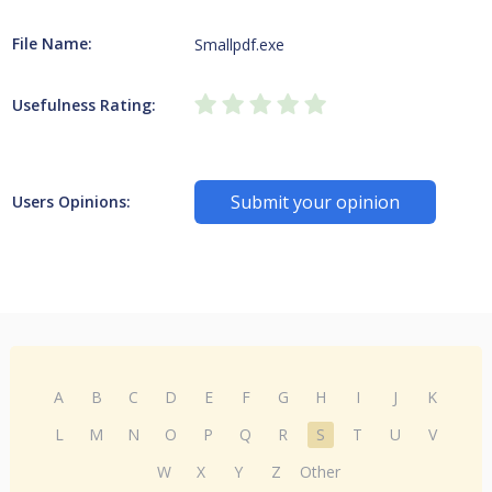
File Name:
Smallpdf.exe
Usefulness Rating:
Submit your opinion
Users Opinions:
A
B
C
D
E
F
G
H
I
J
K
L
M
N
O
P
Q
R
S
T
U
V
W
X
Y
Z
Other