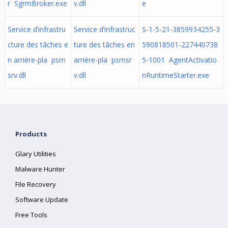
r SgrmBroker.exe
v.dll
e
Service d’infrastru
Service d’infrastruc
S-1-5-21-3859934255-3
cture des tâches e
ture des tâches en
590818501-227440738
n arrière-pla psm
arrière-pla psmsr
5-1001 AgentActivatio
srv.dll
v.dll
nRuntimeStarter.exe
Products
Glary Utilities
Malware Hunter
File Recovery
Software Update
Free Tools