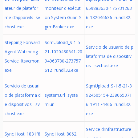
ateur de platefor
moniteur d'exécuti
659883630-175731263
me d’appareils sv
on System Guar S
6-182046636 rundll32.
chost.exe
grmBroker.exe
exe
Stepping Forward
SqmUpload_S-1-5-
Servicio de usuario de p
Agent Watchdog
21-1020430541-20
lataforma de dispositiv
Service ltsvcmon.
94963780-273757
os svchost.exe
exe
612 rundll32.exe
Servicio de usuari
SqmUpload_S-1-5-21-3
o de plataforma d
system.url syste
924505154-238065371
e dispositivos sv
m.url
6-191174466 rundll32.
chost.exe
exe
Service d’infrastructure
Sync Host_1831f8
Sync Host_8062