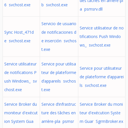
des tâches en arrière-pl
6 svchost.exe
b svchost.exe
a psmsrv.dll
Servicio de usuario
Service utilisateur de no
Sync Host_471d
de notificaciones d
tifications Push Windo
e svchost.exe
e inserción svchos
ws_ svchost.exe
t.exe
Service utilisateur
Service pour utilisa
Service pour utilisateur
de notifications P
teur de plateforme
de plateforme d’apparei
ush Windows_ sv
d’appareils svchos
ls svchost.exe
chost.exe
t.exe
Service Broker du
Service d’infrastruc
Service Broker du moni
moniteur d'exécut
ture des tâches en
teur d'exécution Syste
ion System Gua
arrière-pla psmsr
m Guar SgrmBroker.ex