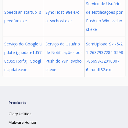
Serviço de Usuário
SpeedFan startup s
Sync Host_98e47c
de Notificações por
peedfan.exe
a svchost.exe
Push do Win svcho
st.exe
Serviço do Google U
Serviço de Usuário
SqmUpload_S-1-5-2
pdate (gupdate1d57
de Notificações por
1-2637937284-3598
8c055169f0) Googl
Push do Win svcho
786699-32010007
eUpdate.exe
st.exe
6 rundll32.exe
Products
Glary Utilities
Malware Hunter