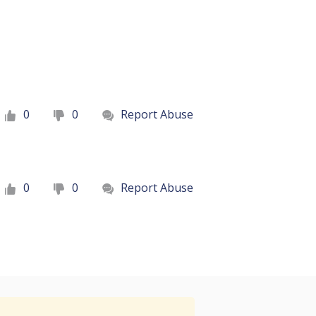
0
0
Report Abuse
0
0
Report Abuse