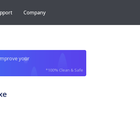
pport
Company
improve your
*100% Clean & Safe
xe