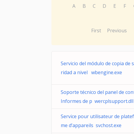
A
B
C
D
E
F
First
Previous
Servicio del módulo de copia de 
ridad a nivel wbengine.exe
Soporte técnico del panel de con
Informes de p wercplsupport.dll
Service pour utilisateur de plate
me d’appareils svchost.exe