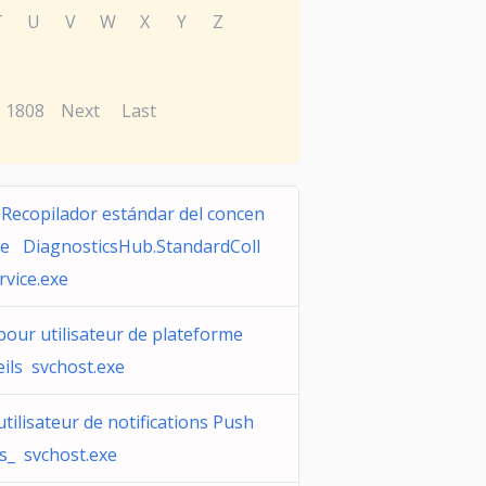
T
U
V
W
X
Y
Z
1808
Next
Last
 Recopilador estándar del concen
de DiagnosticsHub.StandardColl
rvice.exe
pour utilisateur de plateforme
eils svchost.exe
utilisateur de notifications Push
_ svchost.exe