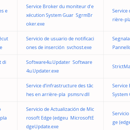
Service Broker du moniteur d'e
es e
Service 
xécution System Guar SgrmBr
rière-pl
oker.exe
écut
Servicio de usuario de notificaci
Segnalaz
e
ones de inserción svchost.exe
Pannell
 di
Software4u.Updater Software
StrictM
4u.Updater.exe
Service d’infrastructure des tâc
Service
hes en arrière-pla psmsrv.dll
System 
ó
Servicio de Actualización de Mic
Servicio
spla
rosoft Edge (edgeu MicrosoftE
ge (edg
dgeUpdate.exe