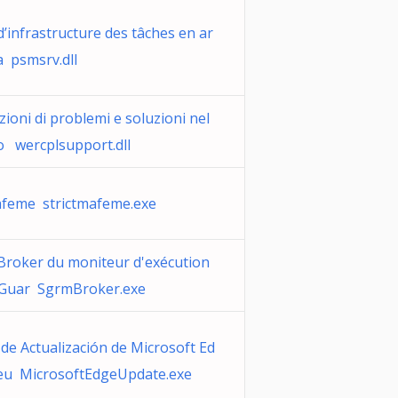
d’infrastructure des tâches en ar
a psmsrv.dll
ioni di problemi e soluzioni nel
o wercplsupport.dll
afeme strictmafeme.exe
 Broker du moniteur d'exécution
Guar SgrmBroker.exe
 de Actualización de Microsoft Ed
eu MicrosoftEdgeUpdate.exe