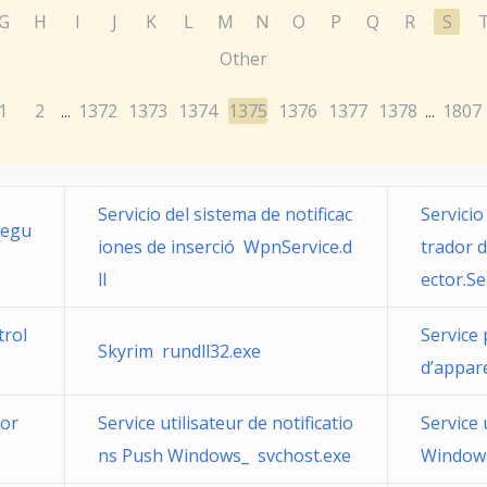
G
H
I
J
K
L
M
N
O
P
Q
R
S
Other
1
2
1372
1373
1374
1375
1376
1377
1378
1807
...
...
Servicio del sistema de notificac
Servicio
segu
iones de inserció WpnService.d
trador 
ll
ector.Se
trol
Service 
Skyrim rundll32.exe
d’appar
for
Service utilisateur de notificatio
Service 
ns Push Windows_ svchost.exe
Windows