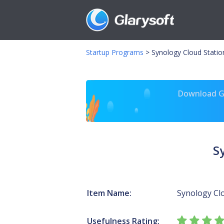
Startup Programs
>
Synology Cloud Statio
Download Gl
S
Item Name:
Synology Clo
Usefulness Rating: