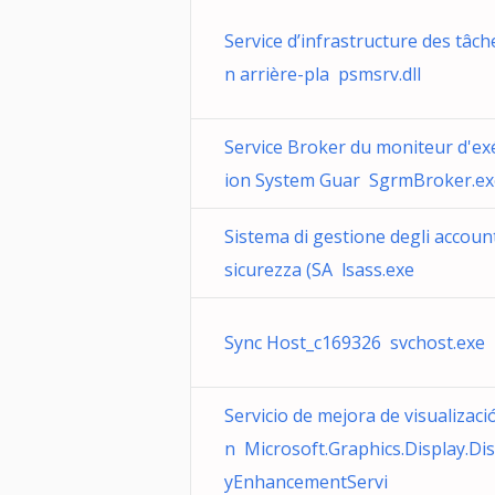
Service d’infrastructure des tâch
n arrière-pla psmsrv.dll
Service Broker du moniteur d'ex
ion System Guar SgrmBroker.ex
Sistema di gestione degli account
sicurezza (SA lsass.exe
Sync Host_c169326 svchost.exe
Servicio de mejora de visualizaci
n Microsoft.Graphics.Display.Di
yEnhancementServi