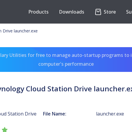
Products
Downloads
Store
Su
n Drive launcher.exe
ary Utilities for free to manage auto-startup programs to 
computer's performance
ynology Cloud Station Drive launcher.e
ud Station Drive
File Name:
launcher.exe